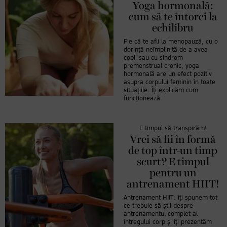
Yoga hormonală:
cum să te întorci la
echilibru
Fie că te afli la menopauză, cu o
dorință neîmplinită de a avea
copii sau cu sindrom
premenstrual cronic, yoga
hormonală are un efect pozitiv
asupra corpului feminin în toate
situațiile. Îți explicăm cum
funcționează.
E timpul să transpirăm!
Vrei să fii în formă
de top într-un timp
scurt? E timpul
pentru un
antrenament HIIT!
Antrenament HIIT: îți spunem tot
ce trebuie să știi despre
antrenamentul complet al
întregului corp și îți prezentăm