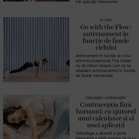
trei aplicații interesante.
În ritm
Go with the Flow:
antrenament în
funcție de fazele
ciclului
Antrenament în funcție de ciclu:
antrenorul personal Tina Halder
ne dă sfaturi despre cum să ne
adaptăm antrenamentul în funcție
de fazele menstruale.
Calculator contraceptiv
Contracepția fără
hormoni: cu ajutorul
unui calculator și al
unei aplicații
Tehnologia a devenit o parte
integrantă a vieții noastre de zi cu