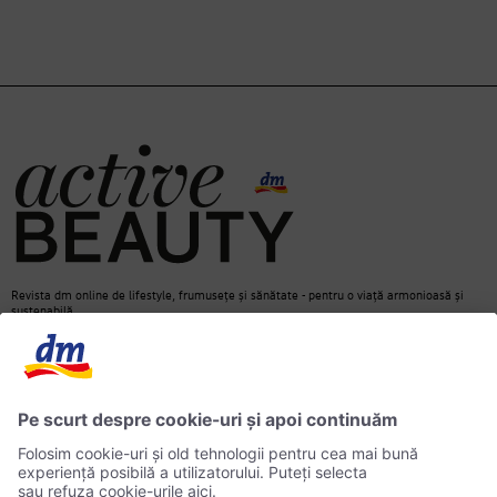
Revista dm online de lifestyle, frumusețe și sănătate - pentru o viață armonioasă și
sustenabilă.