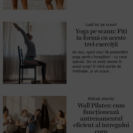
Luați loc pe scaun!
Yoga pe scaun: Fiți
în formă cu aceste
trei exerciții
An nou, sport nou! Vă prezentăm
yoga pentru începători - cu ceva
special. De ce aveți nevoie în
acest scop? O mică porție de
motivație, și un scaun ...
Ridicați zidurile!
Wall Pilates: cum
funcționează
antrenamentul
eficient al întregului
corp