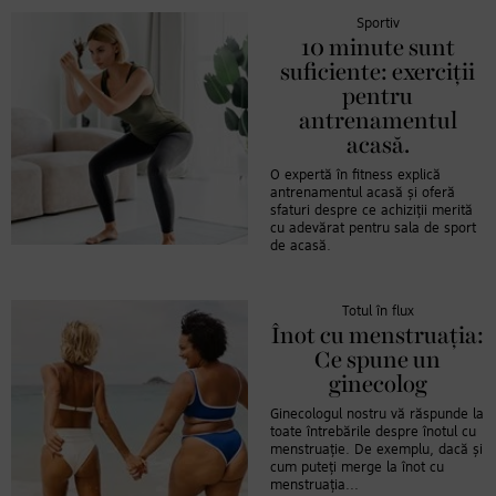
Sportiv
10 minute sunt
suficiente: exerciții
pentru
antrenamentul
acasă.
O expertă în fitness explică
antrenamentul acasă și oferă
sfaturi despre ce achiziții merită
cu adevărat pentru sala de sport
de acasă.
Totul în flux
Înot cu menstruația:
Ce spune un
ginecolog
Ginecologul nostru vă răspunde la
toate întrebările despre înotul cu
menstruație. De exemplu, dacă și
cum puteți merge la înot cu
menstruația...