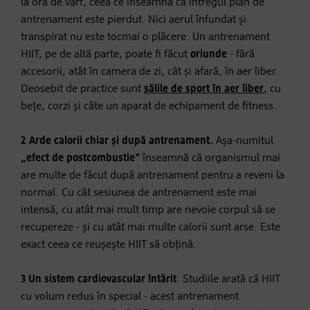
la ora de vârf, ceea ce înseamnă că întregul plan de
antrenament este pierdut. Nici aerul înfundat și
transpirat nu este tocmai o plăcere. Un antrenament
HIIT, pe de altă parte, poate fi făcut
oriunde
- fără
accesorii, atât în camera de zi, cât și afară, în aer liber.
Deosebit de practice sunt
sălile de sport în aer liber
, cu
bețe, corzi și câte un aparat de echipament de fitness.
2 Arde calorii chiar și după antrenament.
Așa-numitul
„efect de postcombustie"
înseamnă că organismul mai
are multe de făcut după antrenament pentru a reveni la
normal. Cu cât sesiunea de antrenament este mai
intensă, cu atât mai mult timp are nevoie corpul să se
recupereze - și cu atât mai multe calorii sunt arse. Este
exact ceea ce reușește HIIT să obțină.
3 Un sistem cardiovascular întărit
. Studiile arată că HIIT
cu volum redus în special - acest antrenament