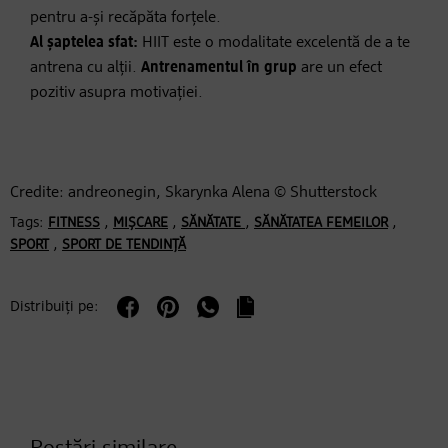
pentru a-și recăpăta forțele.
Al șaptelea sfat:
HIIT este o modalitate excelentă de a te
antrena cu alții.
Antrenamentul în grup
are un efect
pozitiv asupra motivației.
Credite: andreonegin, Skarynka Alena © Shutterstock
Tags:
,
,
,
,
FITNESS
MIȘCARE
SĂNĂTATE
SĂNĂTATEA FEMEILOR
,
SPORT
SPORT DE TENDINȚĂ
Distribuiți pe: