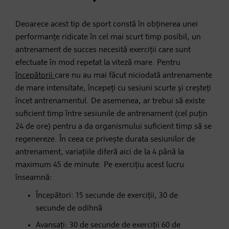
Deoarece acest tip de sport constă în obținerea unei
performanțe ridicate în cel mai scurt timp posibil, un
antrenament de succes necesită exerciții care sunt
efectuate în mod repetat la viteză mare. Pentru
începătorii
care nu au mai făcut niciodată antrenamente
de mare intensitate, începeți cu sesiuni scurte și creșteți
încet antrenamentul. De asemenea, ar trebui să existe
suficient timp între sesiunile de antrenament (cel puțin
24 de ore) pentru a da organismului suficient timp să se
regenereze. În ceea ce privește durata sesiunilor de
antrenament, variațiile diferă aici de la 4 până la
maximum 45 de minute. Pe exercițiu acest lucru
înseamnă:
Începători: 15 secunde de exerciții, 30 de
secunde de odihnă
Avansați: 30 de secunde de exerciții 60 de