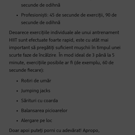
secunde de odihnă
Profesioniști: 45 de secunde de exerciții, 90 de
secunde de odihnă
Deoarece exercițiile individuale ale unui antrenament
HIIT sunt efectuate foarte rapid, este cu atât mai
important să pregătiți suficient mușchii în timpul unei
scurte faze de încălzire. În mod ideal de 3 până la 5
minute, exercițiile posibile ar fi (de exemplu, 60 de
secunde fiecare):
Rotiri de umăr
Jumping jacks
Sărituri cu coarda
Balansarea picioarelor
Alergare pe loc
Doar apoi puteți porni cu adevărat! Apropo,