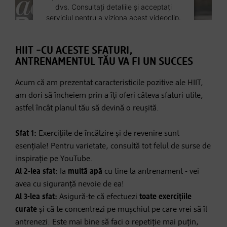
dvs. Consultați detaliile și acceptați
serviciul pentru a viziona acest videoclip.
HIIT –CU ACESTE SFATURI,
Informații suplimentare
ANTRENAMENTUL TĂU VA FI UN SUCCES
Acceptați
Acum că am prezentat caracteristicile pozitive ale HIIT,
Powered by
Usercentrics Consent
am dori să încheiem prin a îți oferi câteva sfaturi utile,
Management Platform
astfel încât planul tău să devină o reușită.
Sfat 1:
Exercițiile de încălzire și de revenire sunt
esențiale! Pentru varietate, consultă tot felul de surse de
inspirație pe YouTube.
Al 2-lea sfat
: Ia
multă apă
cu tine la antrenament - vei
avea cu siguranță nevoie de ea!
Al 3-lea sfat:
Asigură-te că efectuezi
toate exercițiile
curate
și că te concentrezi pe mușchiul pe care vrei să îl
antrenezi. Este mai bine să faci o repetiție mai puțin,