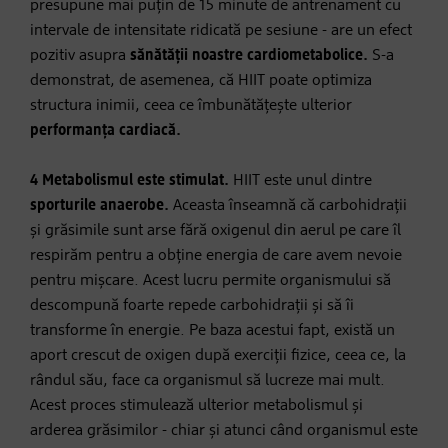
presupune mai puțin de 15 minute de antrenament cu
intervale de intensitate ridicată pe sesiune - are un efect
pozitiv asupra
sănătății noastre cardiometabolice.
S-a
demonstrat, de asemenea, că HIIT poate optimiza
structura inimii, ceea ce îmbunătățește ulterior
performanța cardiacă.
4 Metabolismul este stimulat.
HIIT este unul dintre
sporturile anaerobe.
Aceasta înseamnă că carbohidrații
și grăsimile sunt arse fără oxigenul din aerul pe care îl
respirăm pentru a obține energia de care avem nevoie
pentru mișcare. Acest lucru permite organismului să
descompună foarte repede carbohidrații și să îi
transforme în energie. Pe baza acestui fapt, există un
aport crescut de oxigen după exerciții fizice, ceea ce, la
rândul său, face ca organismul să lucreze mai mult.
Acest proces stimulează ulterior metabolismul și
arderea grăsimilor - chiar și atunci când organismul este