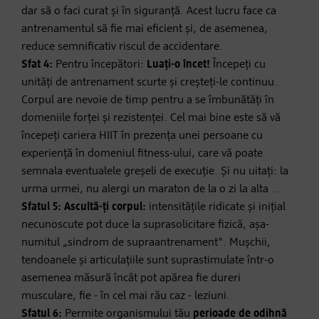
dar să o faci curat și în siguranță. Acest lucru face ca
antrenamentul să fie mai eficient și, de asemenea,
reduce semnificativ riscul de accidentare.
Sfat 4:
Pentru începători:
Luați-o încet!
Începeți cu
unități de antrenament scurte și creșteți-le continuu.
Corpul are nevoie de timp pentru a se îmbunătăți în
domeniile forței și rezistenței. Cel mai bine este să vă
începeți cariera HIIT în prezența unei persoane cu
experiență în domeniul fitness-ului, care vă poate
semnala eventualele greșeli de execuție. Și nu uitați: la
urma urmei, nu alergi un maraton de la o zi la alta ...
Sfatul 5:
Ascultă-ți corpul:
intensitățile ridicate și inițial
necunoscute pot duce la suprasolicitare fizică, așa-
numitul „sindrom de supraantrenament". Mușchii,
tendoanele și articulațiile sunt suprastimulate într-o
asemenea măsură încât pot apărea fie dureri
musculare, fie - în cel mai rău caz - leziuni.
Sfatul 6:
Permite organismului tău
perioade de odihnă