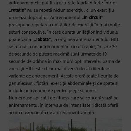
antrenamentele pot fi structurate foarte diferit: Într-o
„rotație"
nu se repetă niciun exercițiu, ci un exercițiu
urmează după altul. Antrenamentul
„în circuit”
presupune repetarea unităților de exerciții în mai multe
seturi consecutive, în care durata unităților individuale
poate varia.
„Tabata"
, la originea antrenamentului HIIT,
se referă la un antrenament în circuit rapid, în care 20
de secunde de putere maximă sunt urmate de 10
secunde de odihnă în maximum opt intervale. Gama de
exerciții HIIT este chiar mai diversă decât diferitele
variante de antrenament. Acesta oferă toate tipurile de
genuflexiuni, flotări, exerciții abdominale și de spate și
include antrenamente pentru piept și umeri.
Numeroase aplicații de fitness care se concentrează pe
antrenamentul în intervale de intensitate ridicată oferă
acum o experiență de antrenament variată.