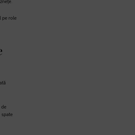
ăznețe.
l pe role
e
ată
e de
n spate