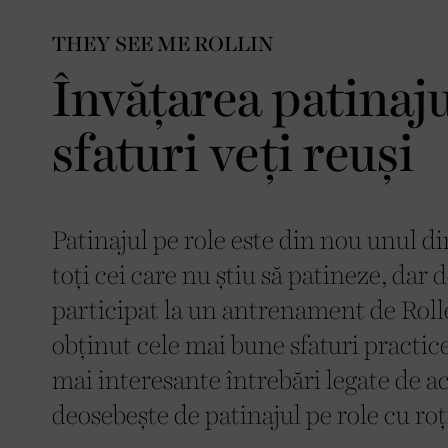
THEY SEE ME ROLLIN
Învățarea patinaju
sfaturi veți reuși
Patinajul pe role este din nou unul d
toți cei care nu știu să patineze, dar
participat la un antrenament de Rol
obținut cele mai bune sfaturi practic
mai interesante întrebări legate de ace
deosebește de patinajul pe role cu roț