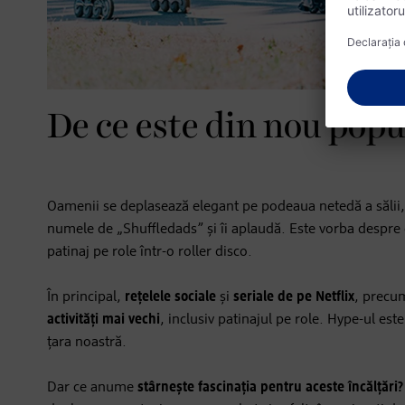
De ce este din nou popu
Oamenii se deplasează elegant pe podeaua netedă a sălii
numele de „Shuffledads” și îi aplaudă. Este vorba despre o 
patinaj pe role într-o roller disco.
În principal,
rețelele sociale
și
seriale de pe Netflix
, precu
activități mai vechi
, inclusiv patinajul pe role. Hype-ul es
țara noastră.
Dar ce anume
stârnește fascinația pentru aceste încălțări?