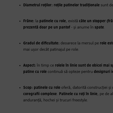
Diametrul roților:
roțile patinelor tradiționale
sunt de
Frâne:
la
patinele cu role
, există
câte un stopper (frâ
prezentă doar pe un pantof
- și anume în
spate
.
Gradul de dificultate:
deoarece la mersul pe
role es
mai ușor decât patinajul pe role.
Aspect:
în timp ce
rolele în linie sunt de obicei mai s
patine cu role
continuă să opteze pentru
designuri i
Scop:
patinele cu role
oferă, datorită construcției și 
coregrafii complexe
.
Patinele cu roți în linie
, pe de a
anduranță, hochei și trucuri freestyle.