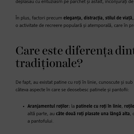
deplasau cu entuziasm pe parchet și asfalt, înconjurați d
În plus, factori precum
eleganța, distracția, stilul de viață,
o activitate de recreere populară și atemporală, care în pre
Care este diferența dint
tradiționale?
De fapt, au existat patine cu roți în linie, cunoscute și su
câteva aspecte în care se deosebesc patinele și pantofii:
Aranjamentul roților:
la
patinele cu roți în linie
,
roțil
altă parte, au
câte două roți plasate una lângă alta
, 
a pantofului.