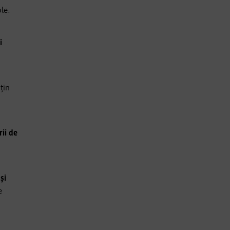
ole.
i
țin
ii de
și
e