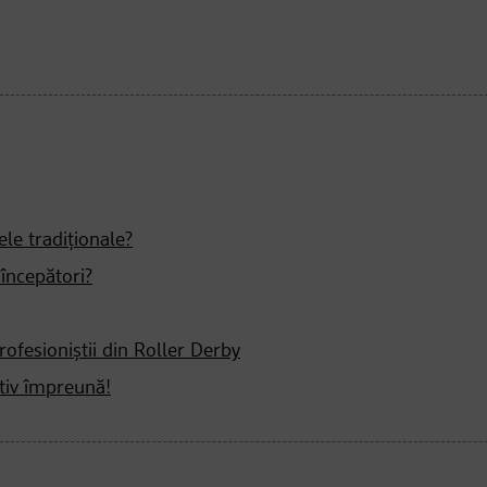
ele tradiționale?
 începători?
profesioniștii din Roller Derby
ctiv împreună!