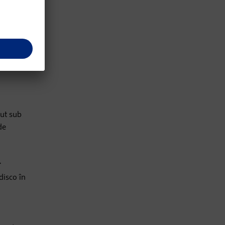
cut sub
de
r
disco în