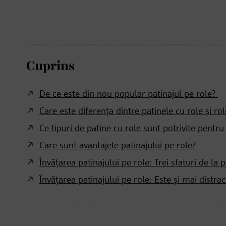
Cuprins
De ce este din nou popular patinajul pe role?
Care este diferența dintre patinele cu role și rol
Ce tipuri de patine cu role sunt potrivite pentru
Care sunt avantajele patinajului pe role?
Învățarea patinajului pe role: Trei sfaturi de la 
Învățarea patinajului pe role: Este și mai distra