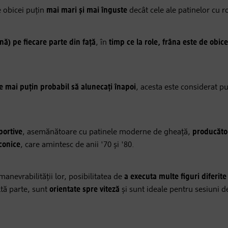
 obicei puțin
mai mari și mai înguste
decât cele ale patinelor cu r
nă) pe fiecare parte din față
, în
timp ce la role, frâna este de obice
te mai puțin probabil să alunecați înapoi
, acesta este considerat pu
portive
, asemănătoare cu patinele moderne de gheață,
producător
conice
, care amintesc de anii '70 și '80.
manevrabilității lor, posibilitatea de
a executa multe figuri diferite 
ltă parte, sunt
orientate spre viteză
și sunt ideale pentru sesiuni d