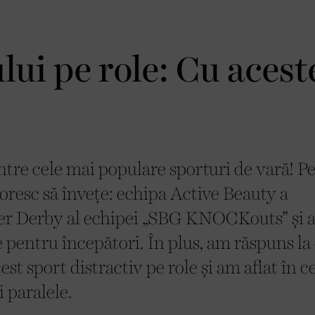
lui pe role: Cu acest
intre cele mai populare sporturi de vară! P
 doresc să învețe: echipa Active Beauty a
ler Derby al echipei „SBG KNOCKouts” și
e pentru începători. În plus, am răspuns la
st sport distractiv pe role și am aflat în ce
i paralele.