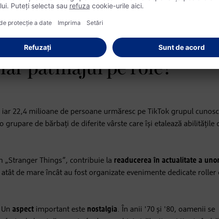
lar patinajul pe role?
, iar 22,4 milioane de persoane urmăresc pe TikTok grupul cunos
grupare de bărbați de diferite vârste care își etalează abilitățile 
m „Stranger Things”, contribuie la
readucerea în actualitate a uno
te atât de mare încât au fost organizate evenimente dedicate roller 
Un
aspect
important este
nostalgia
. În anii '70 și '80, oamenii se