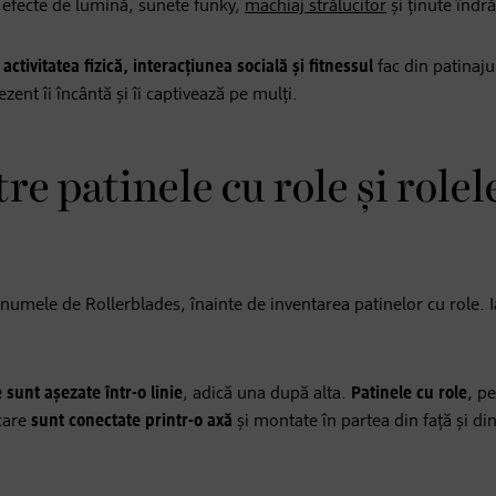
e efecte de lumină, sunete funky,
machiaj strălucitor
și ținute îndr
 activitatea fizică, interacțiunea socială și fitnessul
fac din patinaju
zent îi încântă și îi captivează pe mulți.
re patinele cu role și rolel
b numele de Rollerblades, înainte de inventarea patinelor cu role. I
e sunt așezate într-o linie
, adică una după alta.
Patinele cu role
, p
care
sunt conectate printr-o axă
și montate în partea din față și di