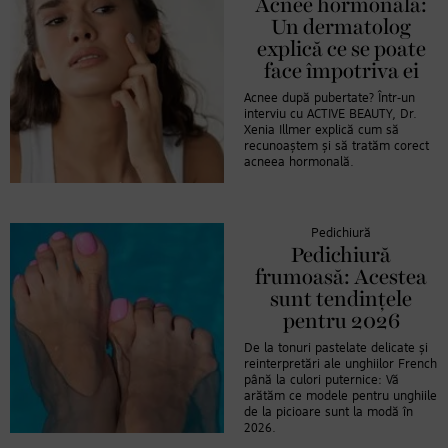
Acnee hormonală:
Un dermatolog
explică ce se poate
face împotriva ei
Acnee după pubertate? Într-un
interviu cu ACTIVE BEAUTY, Dr.
Xenia Illmer explică cum să
recunoaștem și să tratăm corect
acneea hormonală.
Pedichiură
Pedichiură
frumoasă: Acestea
sunt tendințele
pentru 2026
De la tonuri pastelate delicate și
reinterpretări ale unghiilor French
până la culori puternice: Vă
arătăm ce modele pentru unghiile
de la picioare sunt la modă în
2026.