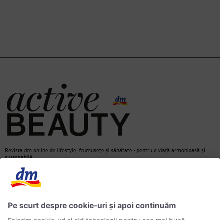
Revista dm online de lifestyle, frumusețe și sănătate - pentru o viață armonioasă și
sustenabilă.