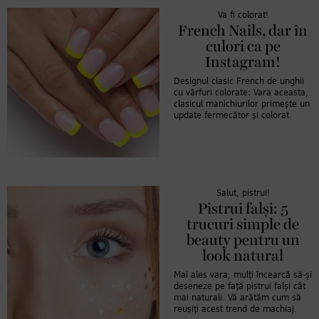
Va fi colorat!
French Nails, dar în
culori ca pe
Instagram!
Designul clasic French de unghii
cu vârfuri colorate: Vara aceasta,
clasicul manichiurilor primește un
update fermecător și colorat.
Salut, pistrui!
Pistrui falși: 5
trucuri simple de
beauty pentru un
look natural
Mai ales vara, mulți încearcă să-și
deseneze pe față pistrui falși cât
mai naturali. Vă arătăm cum să
reușiți acest trend de machiaj.