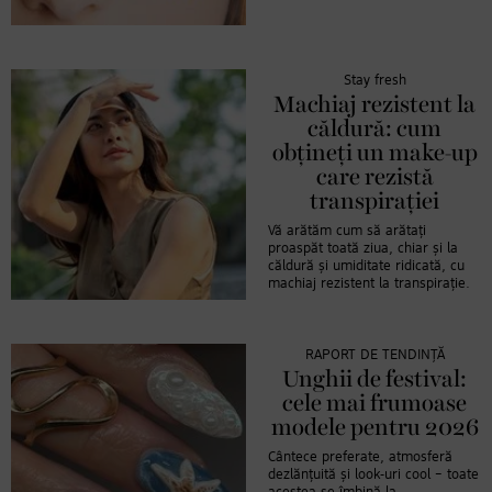
Stay fresh
Machiaj rezistent la
căldură: cum
obțineți un make-up
care rezistă
transpirației
Vă arătăm cum să arătați
proaspăt toată ziua, chiar și la
căldură și umiditate ridicată, cu
machiaj rezistent la transpirație.
RAPORT DE TENDINȚĂ
Unghii de festival:
cele mai frumoase
modele pentru 2026
Cântece preferate, atmosferă
dezlănțuită și look-uri cool – toate