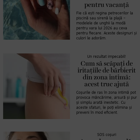
pentru vacanță
Fie că ești regina petrecerilor la
piscină sau sirenă la plajă –
modelele de unghii la modă
pentru vara lui 2026 au ceva
pentru fiecare. Aceste designuri și
culori le adorăm.
Un rezultat impecabil!
Cum să scăpați de
iritațiile de bărbierit
din zona intimă:
acest truc ajută
Coșurile de ras în zona intimă pot
provoca mâncărime, arsură și pur
și simplu arată inestetic. Cu
aceste sfaturi, le poți elimina și
preveni în mod eficient.
SOS coșuri