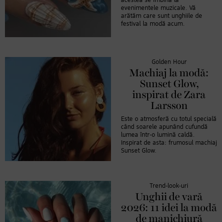
acestea se îmbină la
evenimentele muzicale. Vă
arătăm care sunt unghiile de
festival la modă acum.
Golden Hour
Machiaj la modă:
Sunset Glow,
inspirat de Zara
Larsson
Este o atmosferă cu totul specială
când soarele apunând cufundă
lumea într-o lumină caldă.
Inspirat de asta: frumosul machiaj
Sunset Glow.
Trend-look-uri
Unghii de vară
2026: 11 idei la modă
de manichiură