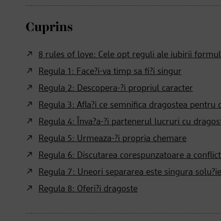
Cuprins
8 rules of love: Cele opt reguli ale iubirii formu
Regula 1: Face?i-va timp sa fi?i singur
Regula 2: Descopera-?i propriul caracter
Regula 3: Afla?i ce semnifica dragostea pentr
Regula 4: Înva?a-?i partenerul lucruri cu dragos
Regula 5: Urmeaza-?i propria chemare
Regula 6: Discutarea corespunzatoare a conflict
Regula 7: Uneori separarea este singura solu?i
Regula 8: Oferi?i dragoste