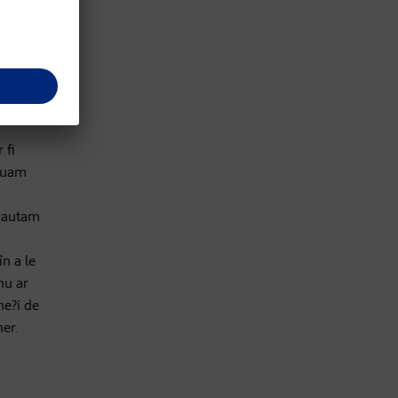
, în ?i
 este
 fi
 luam
 cautam
în a le
nu ar
ne?i de
ner.