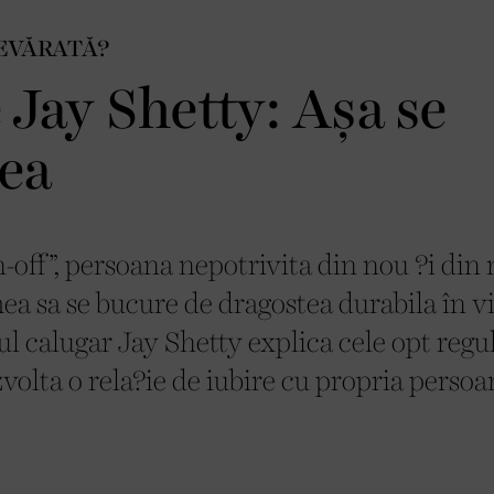
EVĂRATĂ?
 Jay Shetty: Așa se
tea
on-off”, persoana nepotrivita din nou ?i din 
ea sa se bucure de dragostea durabila în v
ul calugar Jay Shetty explica cele opt regul
volta o rela?ie de iubire cu propria persoa