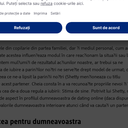
fi singur: „A fi singur te ajuta sa realizezi ca exista un „tu” înainte
e drumul tau, indiferent daca e?ti cu cineva sau nu.” De asemenea,
ceasta faza ?i sa înva?a?i sa fi?i empatici ?i rabdatori cu ceilal?i.
cter
e din copilarie din partea familiei, dar ?i mediul personal, cum ar
Toate acestea influen?eaza modul în care reac?ionam la situa?ii sau
tem mul?umi?i de rezultatul ac?iunilor noastre, ar trebui sa ne
ia de iubire a parin?ilor no?tri ne serve?te drept model de urmat;
a ce ne-a lipsit la parin?ii no?tri (Shetty men?ioneaza cu titlu
 acest partener. Cheia consta în a va recunoa?te propriile nevoi ?i 
cea de-a doua regula a iubirii: Stima de sine. Potrivit lui Shetty, 
au de aspect în profilul dumneavoastra de dating online (daca dispu
valorile dumneavoastra interioare atunci când va cauta?i un parte
ostea pentru dumneavoastra