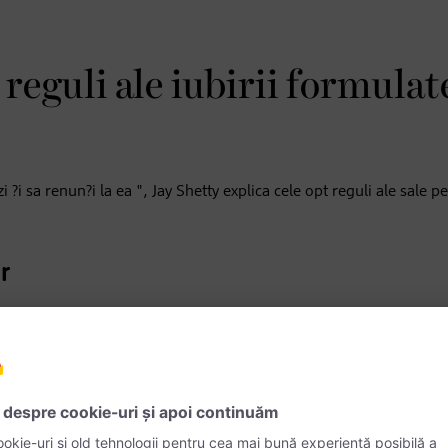
 reguli ale iubirii formulat
i ?i sa renun?i la ea ", Jay Shetty explica cele opt reguli ale sale p
r
entru iubire. Pentru a proceda în acest sens, petrece?i ceva timp cu
u vi se pare ie?it din comun, ar trebui sa începe?i prin a face luc
el superior ?i pute?i calatori singur, de exemplu. Scopul este sa 
 important sa fi?i prezent pentru dumneavoastra ?i sa nu va distrag
iubirii de sine poate fi, de asemenea, de ajutor. Autorul car?ii, c