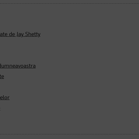
late de Jay Shetty
u dumneavoastra
te
elor
e