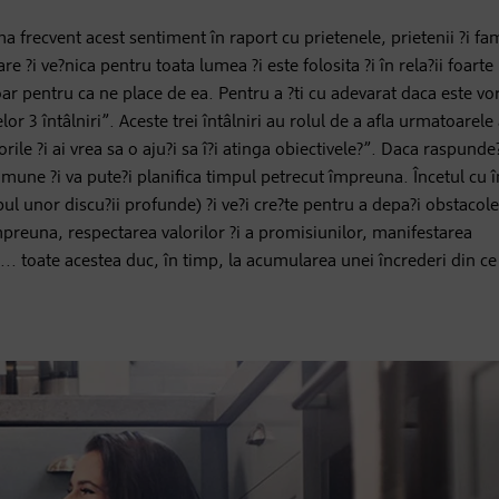
 frecvent acest sentiment în raport cu prietenele, prietenii ?i fam
?i ve?nica pentru toata lumea ?i este folosita ?i în rela?ii foarte
ar pentru ca ne place de ea. Pentru a ?ti cu adevarat daca este v
or 3 întâlniri”. Aceste trei întâlniri au rolul de a afla urmatoarele
orile ?i ai vrea sa o aju?i sa î?i atinga obiectivele?”. Daca raspunde
 comune ?i va pute?i planifica timpul petrecut împreuna. Încetul cu î
ul unor discu?ii profunde) ?i ve?i cre?te pentru a depa?i obstacole
mpreuna, respectarea valorilor ?i a promisiunilor, manifestarea
s... toate acestea duc, în timp, la acumularea unei încrederi din ce