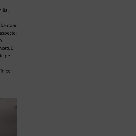
ilia.
orba doar
 aspecte:
?i
ncetul,
le pe
 în ce