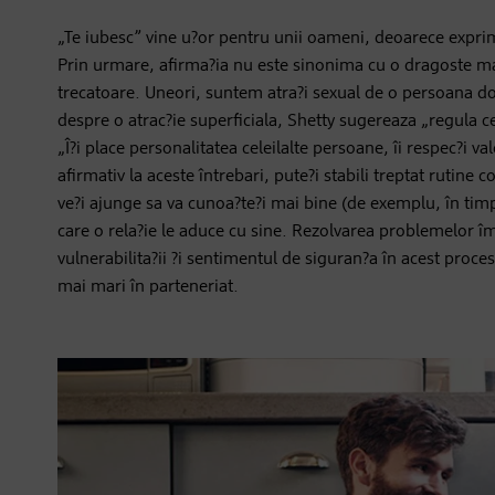
„Te iubesc” vine u?or pentru unii oameni, deoarece exprima
Prin urmare, afirma?ia nu este sinonima cu o dragoste mare 
trecatoare. Uneori, suntem atra?i sexual de o persoana do
despre o atrac?ie superficiala, Shetty sugereaza „regula cel
„Î?i place personalitatea celeilalte persoane, îi respec?i val
afirmativ la aceste întrebari, pute?i stabili treptat rutine
ve?i ajunge sa va cunoa?te?i mai bine (de exemplu, în timp
care o rela?ie le aduce cu sine. Rezolvarea problemelor î
vulnerabilita?ii ?i sentimentul de siguran?a în acest proce
mai mari în parteneriat.