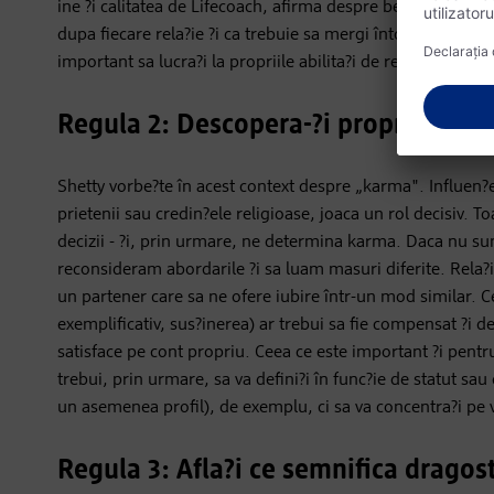
ine ?i calitatea de Lifecoach, afirma despre beneficiile de a 
dupa fiecare rela?ie ?i ca trebuie sa mergi întotdeauna p
important sa lucra?i la propriile abilita?i de rela?ionare în a
Regula 2: Descopera-?i propriul cara
Shetty vorbe?te în acest context despre „karma". Influen?el
prietenii sau credin?ele religioase, joaca un rol decisiv. 
decizii - ?i, prin urmare, ne determina karma. Daca nu sun
reconsideram abordarile ?i sa luam masuri diferite. Rela?
un partener care sa ne ofere iubire într-un mod similar. Cee
exemplificativ, sus?inerea) ar trebui sa fie compensat ?i de
satisface pe cont propriu. Ceea ce este important ?i pentru 
trebui, prin urmare, sa va defini?i în func?ie de statut s
un asemenea profil), de exemplu, ci sa va concentra?i pe 
Regula 3: Afla?i ce semnifica drag