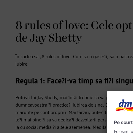
8 rules of love: Cele opt
de Jay Shetty
În cartea sa „8 rules of love: Cum sa o gase?ti, sa o pastrez
iubire.
Regula 1: Face?i-va timp sa fi?i singu
Potrivit lui Jay Shetty, mai întâi trebuie sa va pregati?i p
dumneavoastra ?i practica?i iubirea de sine. Daca acest lucr
marunte pe cont propriu. Mai târziu, pute?i trece la un niv
te?i mai bine ?i sa va dedica?i dezvoltarii personale. Este
ia cu social media ?i altele asemenea. Medita?ia sub forma 