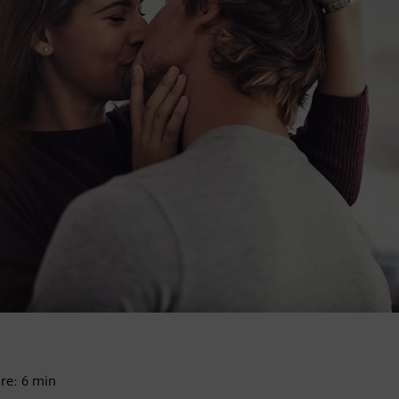
ire:
6
min