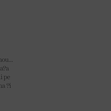
nou...
ia?a
i pe
na ?i