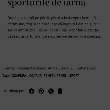
sporturile de iarnă
După o zi lungă pe pârtii, părul a fost expus la multă
abraziune, frig și căldură, așa că îngrijiți‑l din belșug cu
seruri anti‑frizz și
uleiuri pentru păr
. Acordați o atenție
deosebită vârfurilor, care au nevoie de îngrijire specială.
Credite: Kseniia Vorobeva, Africa Studio © Shutterstock
Tags:
,
,
COAFURĂ
COAFURI PENTRU FEMEI
SPORT
Distribuiți pe: