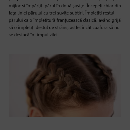
mijloc și împărțiți părul în două șuvițe. Începeți chiar din
fața liniei părului cu trei șuvițe subțiri. Împletiți restul
părului ca o
împletitură franțuzească clasică
, având grijă
să o împletiți destul de strâns, astfel încât coafura să nu
se desfacă în timpul zilei.