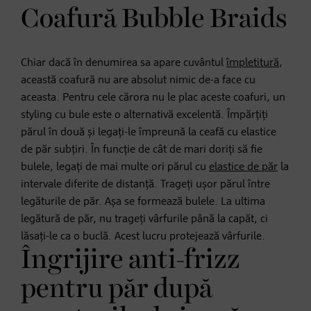
Coafură Bubble Braids
Chiar dacă în denumirea sa apare cuvântul
împletitură
,
această coafură nu are absolut nimic de-a face cu
aceasta. Pentru cele cărora nu le plac aceste coafuri, un
styling cu bule este o alternativă excelentă. Împărțiți
părul în două și legați-le împreună la ceafă cu elastice
de păr subțiri. În funcție de cât de mari doriți să fie
bulele, legați de mai multe ori părul cu
elastice de păr
la
intervale diferite de distanță. Trageți ușor părul între
legăturile de păr. Așa se formează bulele. La ultima
legătură de păr, nu trageți vârfurile până la capăt, ci
lăsați-le ca o buclă. Acest lucru protejează vârfurile.
Îngrijire anti-frizz
pentru păr după