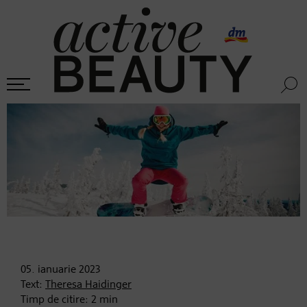
05. ianuarie
2023
Text:
Theresa Haidinger
Timp de citire:
2
min