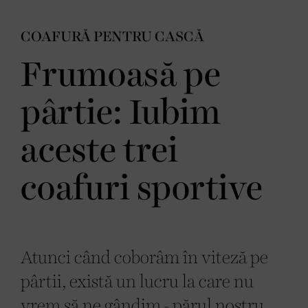
COAFURĂ PENTRU CASCĂ
Frumoasă pe
pârtie: Iubim
aceste trei
coafuri sportive
Atunci când coborâm în viteză pe
pârtii, există un lucru la care nu
vrem să ne gândim - părul nostru.