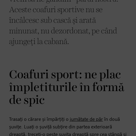
Aceste coafuri sportive nu se
încâlcesc sub cască și arată
minunat, nu dezordonat, pe când
ajungeți la cabană.
Coafuri sport: ne plac
împletiturile în formă
de spic
Trasați o cărare și împărțiți o
jumătate de păr
în două
șuvițe. Luați o șuviță subțire din partea exterioară
dreaptă, treceți‑o peste șuvița dreaptă spre cea stângă și