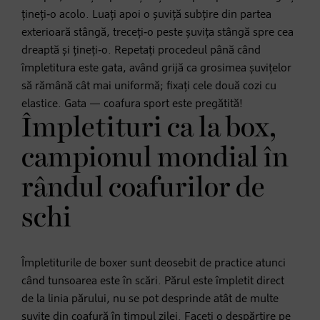
țineți‑o acolo. Luați apoi o șuviță subțire din partea
exterioară stângă, treceți‑o peste șuvița stângă spre cea
dreaptă și țineți‑o. Repetați procedeul până când
împletitura este gata, având grijă ca grosimea șuvițelor
să rămână cât mai uniformă; fixați cele două cozi cu
elastice. Gata — coafura sport este pregătită!
Împletituri ca la box,
campionul mondial în
rândul coafurilor de
schi
Împletiturile de boxer sunt deosebit de practice atunci
când tunsoarea este în scări. Părul este împletit direct
de la linia părului, nu se pot desprinde atât de multe
șuvițe din coafură în timpul zilei. Faceți o despărțire pe