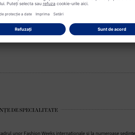
fura perfectă de nuntă:
 cadrul unor Fashion Weeks internaționale și la numeroase ședinț