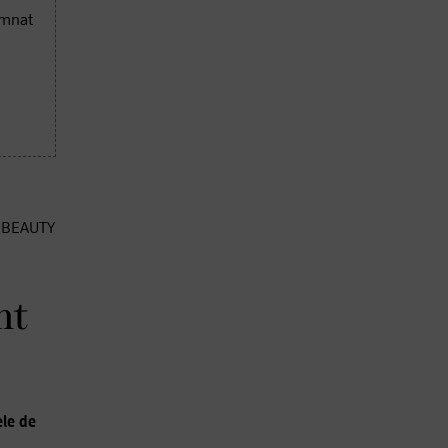
emnat
E BEAUTY
nt
ele de