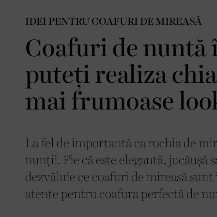
IDEI PENTRU COAFURI DE MIREASĂ
Coafuri de nuntă î
puteți realiza chia
mai frumoase look
La fel de importantă ca rochia de mire
nunții. Fie că este elegantă, jucău
dezvăluie ce coafuri de mireasă sunt î
atente pentru coafura perfectă de nunt