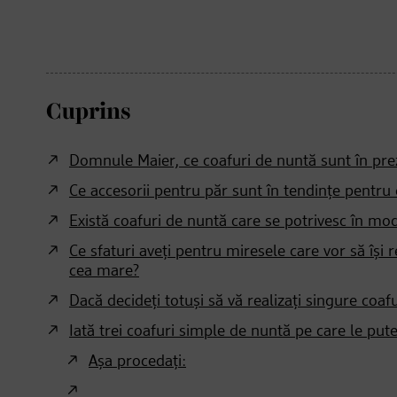
Cuprins
Domnule Maier, ce coafuri de nuntă sunt în pre
Ce accesorii pentru păr sunt în tendințe pentru
Există coafuri de nuntă care se potrivesc în mod
Ce sfaturi aveți pentru miresele care vor să își 
cea mare?
Dacă decideți totuși să vă realizați singure coa
Iată trei coafuri simple de nuntă pe care le puteț
Așa procedați: