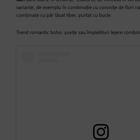
flori
sunt foarte în tendințe. Coafurile de mireasă în stil bo
variante, de exemplu în combinație cu coronițe de flori n
combinate cu păr lăsat liber, purtat cu bucle.
Trend romantic boho: șuvițe sau împletituri lejere combinat