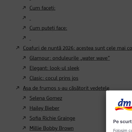
Cum faceți:
Cum puteți face:
Coafuri de nuntă 2026: acestea sunt cele mai co
Glamour: onduleurile „water wave”
Elegant: look-ul sleek
Clasic: cocul prins jos
Așa de frumos s-au căsătorit vedetele
Selena Gomez
Hailey Bieber
Sofia Richie Grainge
Millie Bobby Brown