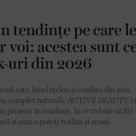
n tendințe pe care l
r voi: acestea sunt c
-uri din 2026
asă este, bineînțeles, și coafura din ziua
șă sau complet naturală: ACTIVE BEAUTY v
n prezent în tendințe, la ce trebuie să fiți
ă și cum o puteți realiza și acasă.