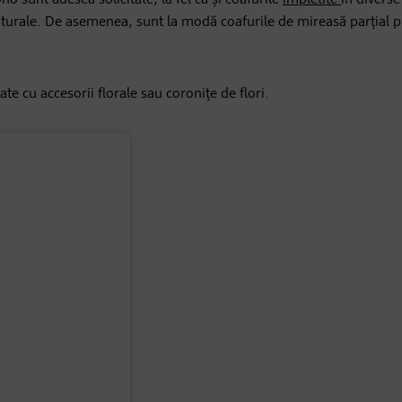
ho sunt adesea solicitate, la fel ca și coafurile
împletite
în diverse
aturale. De asemenea, sunt la modă coafurile de mireasă parțial p
e cu accesorii florale sau coronițe de flori.