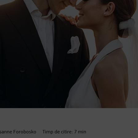
usanne Forobosko
Timp de citire:
7
min