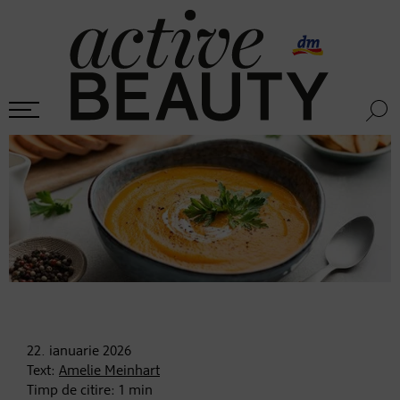
22. ianuarie
2026
Text:
Amelie Meinhart
Timp de citire:
1
min