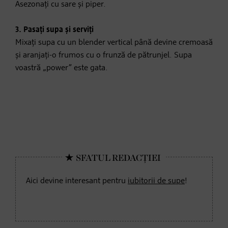
Asezonați cu sare și piper.
3. Pasați supa și serviți
Mixați supa cu un blender vertical până devine cremoasă
și aranjați-o frumos cu o frunză de pătrunjel. Supa
voastră „power” este gata.
Aici devine interesant pentru
iubitorii de supe
!