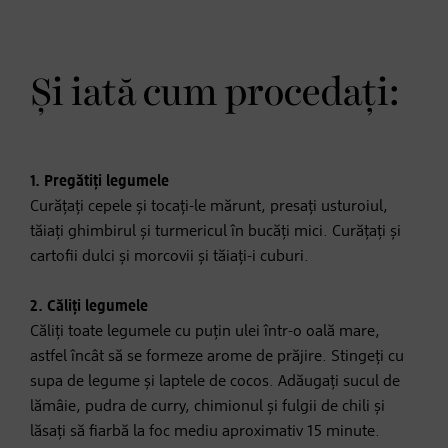
Și iată cum procedați:
1. Pregătiți legumele
Curățați cepele și tocați-le mărunt, presați usturoiul,
tăiați ghimbirul și turmericul în bucăți mici. Curățați și
cartofii dulci și morcovii și tăiați-i cuburi.
2. Căliți legumele
Căliți toate legumele cu puțin ulei într-o oală mare,
astfel încât să se formeze arome de prăjire. Stingeți cu
supa de legume și laptele de cocos. Adăugați sucul de
lămâie, pudra de curry, chimionul și fulgii de chili și
lăsați să fiarbă la foc mediu aproximativ 15 minute.