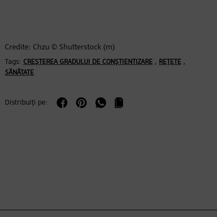
Credite: Chzu © Shutterstock (m)
Tags:
,
,
CREȘTEREA GRADULUI DE CONȘTIENTIZARE
REȚETE
SĂNĂTATE
Distribuiți pe: