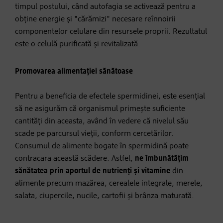
timpul postului, când autofagia se activează pentru a
obține energie și "cărămizi" necesare reînnoirii
componentelor celulare din resursele proprii. Rezultatul
este o celulă purificată și revitalizată.
Promovarea alimentației sănătoase
Pentru a beneficia de efectele spermidinei, este esențial
să ne asigurăm că organismul primește suficiente
cantități din aceasta, având în vedere că nivelul său
scade pe parcursul vieții, conform cercetărilor.
Consumul de alimente bogate în spermidină poate
contracara această scădere. Astfel,
ne îmbunătățim
sănătatea prin aportul de nutrienți și vitamine
din
alimente precum mazărea, cerealele integrale, merele,
salata, ciupercile, nucile, cartofii și brânza maturată.