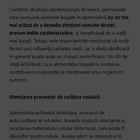
Conform studiului epidemiologic Bruneck, persoanele
care consumă alimente bogate în spermidină
au un risc
mai scăzut de a dezvolta afecțiuni asociate vârstei,
precum bolile cardiovasculare
, și beneficiază de o viață
mai lungă. Totuși, este important de menționat că mulți
factori pot influența calitatea vieții, iar o dietă sănătoasă
în general poate avea un impact semnificativ. Un stil de
viață echilibrat, cu o alimentație bogată în proteine,
contribuie cu siguranță la menținerea unui organism
puternic.
Stimularea proceselor de curățare celulară
Spermidina activează autofagia, procesul de
autocurățare al celulelor. Aceasta implică colectarea și
reciclarea materialului celular deteriorat, care poate fi
dăunător pentru celule. Același efect se observă și în