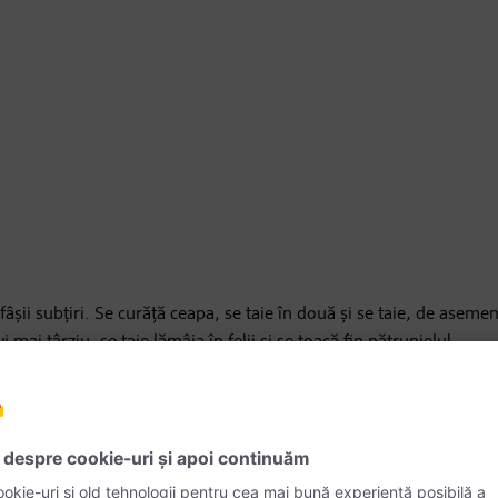
 fâșii subțiri. Se curăță ceapa, se taie în două și se taie, de aseme
i mai târziu, se taie lămâia în felii și se toacă fin pătrunjelul.
eva minute până se topește. Începeți prin a sota feliile de ceapă ti
ăugați varza albă și presărați totul cu zahăr și amestecați. Puneți
 minute, până când este moale ca untul. Se amestecă la fiecare 5 m