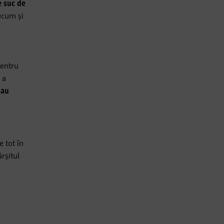
e suc de
ecum și
pentru
 a
sau
 tot în
rșitul