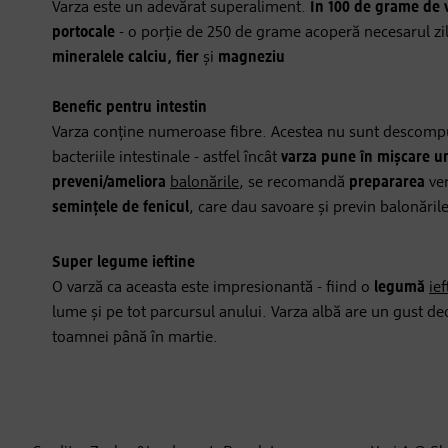
Varza este un adevărat superaliment.
În 100 de grame de v
portocale
- o porție de 250 de grame acoperă necesarul zi
mineralele calciu, fier
și
magneziu
Benefic pentru intestin
Varza conține numeroase fibre. Acestea nu sunt descompuse
bacteriile intestinale - astfel încât
varza pune în mișcare un 
preveni/ameliora
balonările
, se recomandă
prepararea
ve
semințele de fenicul
, care dau savoare și previn balonările
Super legume ieftine
O varză ca aceasta este impresionantă - fiind o
legumă
ief
lume și pe tot parcursul anului. Varza albă are un gust deos
toamnei până în martie.