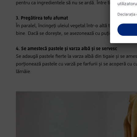
pentru ca ingredientele să nu se ardă. Între timp, fierbeți 
3. P
regătirea tofu afumat
În paralel, încingeți uleiul vegetal într-o altă tigaie și p
bine. Dacă se dorește, se asezonează cu puțin sos de soia
4.
Se amestecă pastele și varza albă și se servesc
Se adaugă pastele fierte la varza albă din tigaie și se am
porționează pastele cu varză pe farfurii și se acoperă cu cu
lămâie.