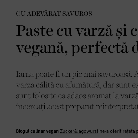
CU ADEVĂRAT SAVUROS
Paste cu varză și
vegană, perfectă 
Iarna poate fi un pic mai savuroasă.
varza călită cu afumătură, dar sunt ex
sunt folosite ca adaos aromat la varz
încercați acest preparat reinterpretat
Blogul culinar vegan
Zucker&Jagdwurst
ne-a oferit rețeta