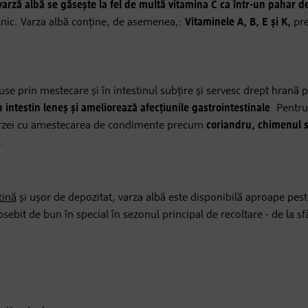
arză albă se găsește la fel de multă vitamina C ca într-un pahar d
lnic. Varza albă conține, de asemenea,:
Vitaminele A, B, E și K,
pr
 prin mestecare și în intestinul subțire și servesc drept hrană 
intestin leneș și ameliorează afecțiunile gastrointestinale
. Pentru
rzei cu amestecarea de condimente precum
coriandru, chimenul 
.
tină
și ușor de depozitat, varza albă este disponibilă aproape peste
ebit de bun în special în sezonul principal de recoltare - de la sfâ