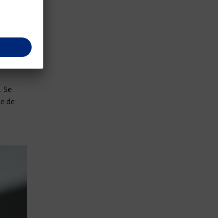
enesc
. Se
ie de