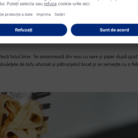
pastele în apă sărată al dente.
răjiți cuburile de tofu afumat timp de 3-4 minute, până când se rum
 și câteva picături de Liquid Smoke.
estecă totul bine. Se asezonează din nou cu sare și piper după gust
bulețele de tofu afumat și pătrunjelul tocat și se servește cu o fel