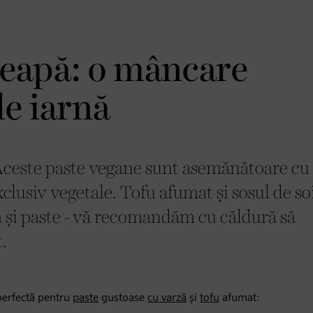
 ceapă: o mâncare
de iarnă
 Aceste paste vegane sunt asemănătoare cu
clusiv vegetale. Tofu afumat și sosul de so
ă și paste - vă recomandăm cu căldură să
.
 perfectă pentru
paste
gustoase
cu varză
și
tofu
afumat: