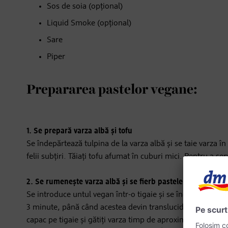
Sos de soia (opțional)
Liquid Smoke (opțional)
Sare
Piper
Prepararea pastelor vegane:
1.
Se prepară varza albă și tofu
Se îndepărtează tulpina de la varza albă și se taie varza în
felii subțiri. Tăiați tofu afumat în cuburi mici. Pentru a serv
2.
Se rumenește varza albă și se fierb pastele
Se introduce untul vegan într-o tigaie și se încălzește cât
3 minute, până când acestea devin translucide. Ulterior ad
capac pe tigaie și gătiți varza timp de aproximativ 20 de