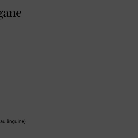
gane
sau linguine)