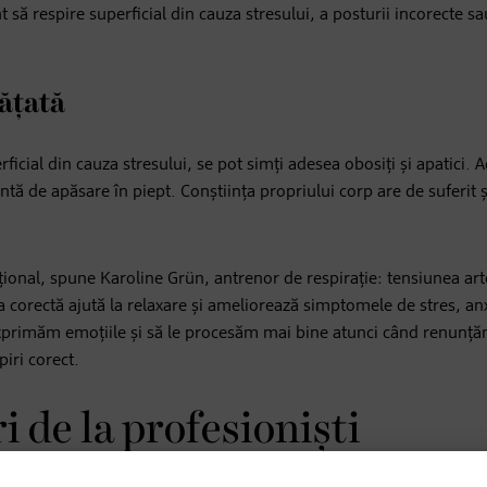
să respire superficial din cauza stresului, a posturii incorecte sa
vățată
ficial din cauza stresului, se pot simți adesea obosiți și apatici. 
ntă de apăsare în piept. Conștiința propriului corp are de suferit 
oțional, spune Karoline Grün, antrenor de respirație: tensiunea art
ia corectă ajută la relaxare și ameliorează simptomele de stres, an
primăm emoțiile și să le procesăm mai bine atunci când renunță
piri corect.
i de la profesioniști