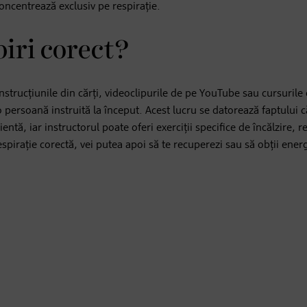
oncentrează exclusiv pe respirație.
piri corect?
Instrucțiunile din cărți, videoclipurile de pe YouTube sau cursurile
o persoană instruită la început. Acest lucru se datorează faptului c
ntă, iar instructorul poate oferi exerciții specifice de încălzire, r
e respirație corectă, vei putea apoi să te recuperezi sau să obții ene