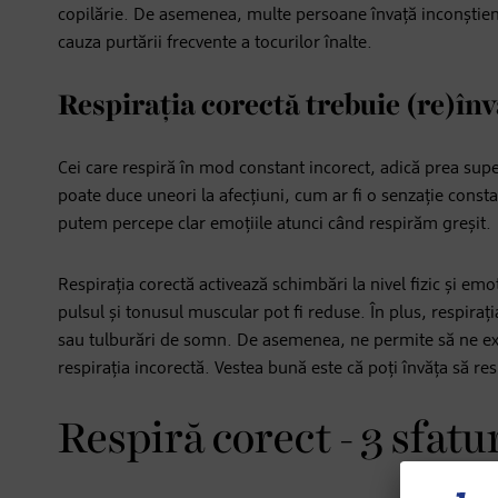
copilărie. De asemenea, multe persoane învață inconștient 
cauza purtării frecvente a tocurilor înalte.
Respirația corectă trebuie (re)în
Cei care respiră în mod constant incorect, adică prea super
poate duce uneori la afecțiuni, cum ar fi o senzație consta
putem percepe clar emoțiile atunci când respirăm greșit.
Respirația corectă activează schimbări la nivel fizic și em
pulsul și tonusul muscular pot fi reduse. În plus, respiraț
sau tulburări de somn. De asemenea, ne permite să ne ex
respirația incorectă. Vestea bună este că poți învăța să res
Respiră corect - 3 sfatur