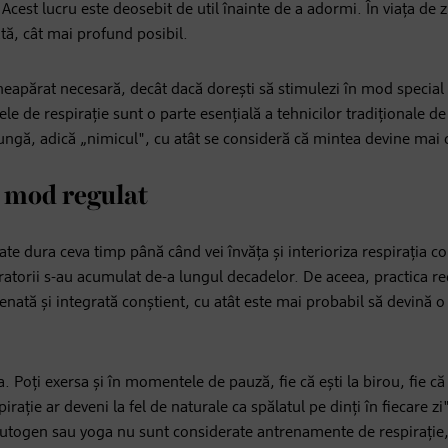
est lucru este deosebit de util înainte de a adormi. În viața de zi
ată, cât mai profund posibil.
 neapărat necesară, decât dacă dorești să stimulezi în mod special
le de respirație sunt o parte esențială a tehnicilor tradiționale de
lungă, adică „nimicul", cu atât se consideră că mintea devine mai
n mod regulat
te dura ceva timp până când vei învăța și interioriza respirația co
ratorii s-au acumulat de-a lungul decadelor. De aceea, practica r
renată și integrată conștient, cu atât este mai probabil să devină o
 Poți exersa și în momentele de pauză, fie că ești la birou, fie că
irație ar deveni la fel de naturale ca spălatul pe dinți în fiecare zi
utogen sau yoga nu sunt considerate antrenamente de respirație,