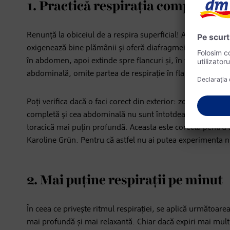
1. Practică respirația completă s
Renunță la obiceiul de a respira superficial! Atât respiraț
oxigenează bine plămânii și oferă diafragmei suficientă li
în abdomen, apoi extinde spre flancuri și, în final, în zon
abdominală, omite partea de respirație în flanc.
Poți verifica dacă o faci corect din exterior: zona respectiv
completă și cea abdominală nu sunt întotdeauna posibile, d
toracică mai puțin profundă. Aceasta este corectă pentru as
Karoline Grün. Pentru că astfel nu ai putea experimenta n
2. Mai puține respirații pe minut
În ceea ce privește ritmul respirației, se aplică următoarea
mai profundă și mai relaxantă. Chiar dacă expiri mai mult 