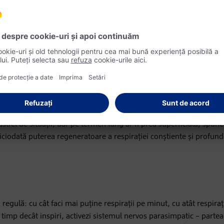
au diafragmatică
ia completă, cât și respirația abdominală sunt metode foarte eficie
bertate de mișcare. Pentru respirația completă, inspiră mai întâi p
a superioară a pieptului. Apoi, expiră pe nas sau pe gură. Pentru r
ă a corpului ar trebui să se lărgească vizibil când inspiri. Totuși, re
e exemplu, în anumite sporturi. În aceste cazuri, se utilizează r
tfel de situații, dar pe termen lung ar fi prea superficială, spune
iciodată puterea regeneratoare a respirației conștiente și profund
 regulă: cu cât faci mai puține respirații pe minut, cu atât respiraț
timp decât inspiri, activezi sistemul nervos parasimpatic – partea