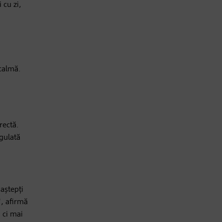
 cu zi,
 calmă.
rectă.
egulată
 aștepți
", afirmă
 ci mai