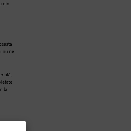
u din
Aceasta
și nu ne
erială,
xietate
m la