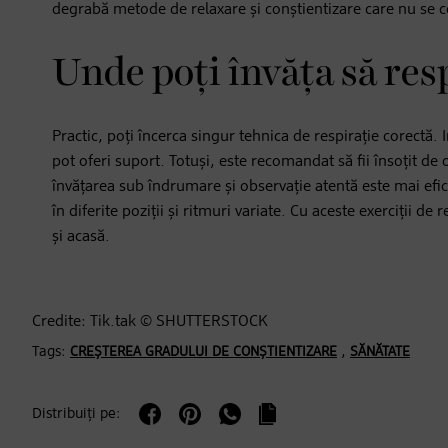
degrabă metode de relaxare și conștientizare care nu se c
Unde poți învăța să res
Practic, poți încerca singur tehnica de respirație corectă. 
pot oferi suport. Totuși, este recomandat să fii însoțit de 
învățarea sub îndrumare și observație atentă este mai eficie
în diferite poziții și ritmuri variate. Cu aceste exerciții d
și acasă.
Credite: Tik.tak © SHUTTERSTOCK
Tags:
,
CREȘTEREA GRADULUI DE CONȘTIENTIZARE
SĂNĂTATE
Distribuiți pe: