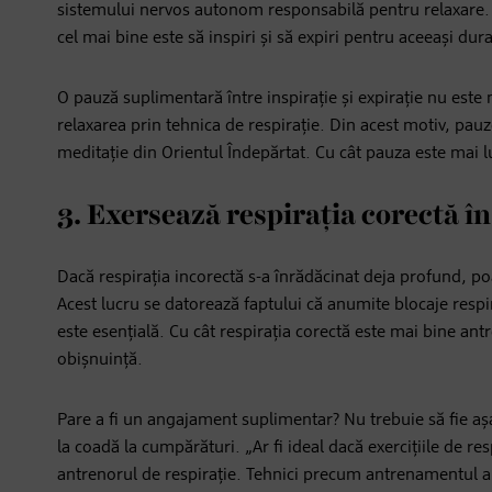
sistemului nervos autonom responsabilă pentru relaxare. Ac
cel mai bine este să inspiri și să expiri pentru aceeași dur
O pauză suplimentară între inspirație și expirație nu este
relaxarea prin tehnica de respirație. Din acest motiv, pauze
meditație din Orientul Îndepărtat. Cu cât pauza este mai 
3. Exersează respirația corectă î
Dacă respirația incorectă s-a înrădăcinat deja profund, poa
Acest lucru se datorează faptului că anumite blocaje respi
este esențială. Cu cât respirația corectă este mai bine ant
obișnuință.
Pare a fi un angajament suplimentar? Nu trebuie să fie așa.
la coadă la cumpărături. „Ar fi ideal dacă exercițiile de resp
antrenorul de respirație. Tehnici precum antrenamentul a