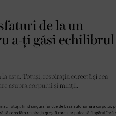
sfaturi de la un
u a-ți găsi echilibrul
la asta. Totuși, respirația corectă și cea
re asupra corpului și minții.
at. Totuși, fiind singura funcție de bază autonomă a corpului, po
ă să corectăm respirația greșită care s-ar putea să fi apărut încă 