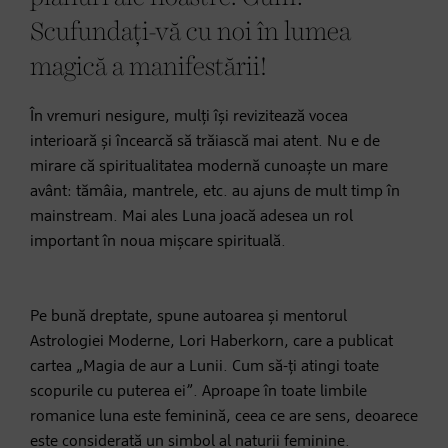
Scufundați-vă cu noi în lumea
magică a manifestării!
În vremuri nesigure, mulți își revizitează vocea
interioară și încearcă să trăiască mai atent. Nu e de
mirare că spiritualitatea modernă cunoaște un mare
avânt: tămâia, mantrele, etc. au ajuns de mult timp în
mainstream. Mai ales Luna joacă adesea un rol
important în noua mișcare spirituală.
Pe bună dreptate, spune autoarea și mentorul
Astrologiei Moderne, Lori Haberkorn, care a publicat
cartea „Magia de aur a Lunii. Cum să-ți atingi toate
scopurile cu puterea ei”. Aproape în toate limbile
romanice luna este feminină, ceea ce are sens, deoarece
este considerată un simbol al naturii feminine.