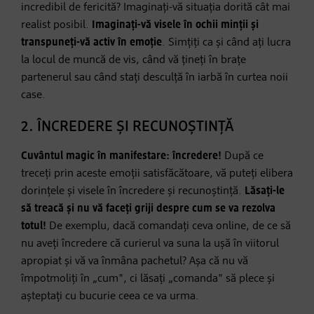
incredibil de fericită? Imaginați-vă situația dorită cât mai
realist posibil.
Imaginați-vă visele în ochii minții și
transpuneți-vă activ în emoție
. Simțiți ca și când ați lucra
la locul de muncă de vis, când vă țineți în brațe
partenerul sau când stați desculță în iarbă în curtea noii
case.
2. ÎNCREDERE ȘI RECUNOȘTINȚĂ
Cuvântul magic în manifestare: încredere!
După ce
treceți prin aceste emoții satisfăcătoare, vă puteți elibera
dorințele și visele în încredere și recunoștință.
Lăsați-le
să treacă și nu vă faceți griji despre cum se va rezolva
totul!
De exemplu, dacă comandați ceva online, de ce să
nu aveți încredere că curierul va suna la ușă în viitorul
apropiat și vă va înmâna pachetul? Așa că nu vă
împotmoliți în „cum", ci lăsați „comanda" să plece și
așteptați cu bucurie ceea ce va urma.