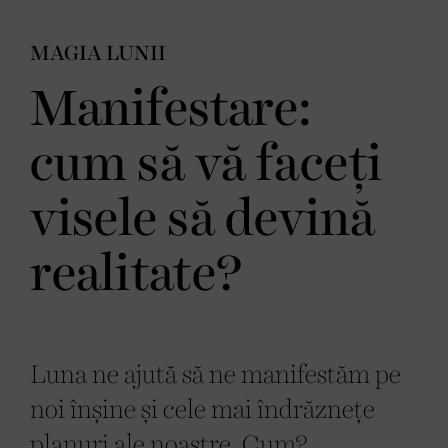
MAGIA LUNII
Manifestare:
cum să vă faceți
visele să devină
realitate?
Luna ne ajută să ne manifestăm pe
noi înșine și cele mai îndrăznețe
planuri ale noastre. Cum?