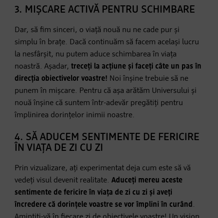
3. MIȘCARE ACTIVĂ PENTRU SCHIMBARE
Dar, să fim sinceri, o viață nouă nu ne cade pur și
simplu în brațe. Dacă continuăm să facem același lucru
la nesfârșit, nu putem aduce schimbarea în viața
noastră. Așadar,
treceți la acțiune și faceți câte un pas în
direcția obiectivelor voastre!
Noi înșine trebuie să ne
punem în mișcare. Pentru că așa arătăm Universului și
nouă înșine că suntem într-adevăr pregătiți pentru
împlinirea dorințelor inimii noastre.
4. SĂ ADUCEM SENTIMENTE DE FERICIRE
ÎN VIAȚA DE ZI CU ZI
Prin vizualizare, ați experimentat deja cum este să vă
vedeți visul devenit realitate.
Aduceți mereu aceste
sentimente de fericire în viața de zi cu zi și aveți
încredere că dorințele voastre se vor împlini în curând
.
Amintiți-vă în fiecare zi de obiectivele voastre! Un vision