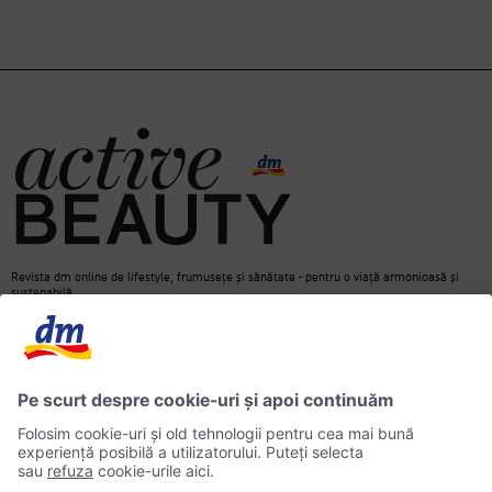
Revista dm online de lifestyle, frumusețe și sănătate - pentru o viață armonioasă și
sustenabilă.