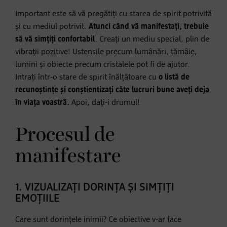
Important este să vă pregătiți cu starea de spirit potrivită
și cu mediul potrivit.
Atunci când vă manifestați, trebuie
să vă simțiți confortabil
. Creați un mediu special, plin de
vibrații pozitive! Ustensile precum lumânări, tămâie,
lumini și obiecte precum cristalele pot fi de ajutor.
Intrați într-o stare de spirit înălțătoare cu
o listă de
recunoștințe și conștientizați câte lucruri bune aveți deja
în viața voastră.
Apoi, dați-i drumul!
Procesul de
manifestare
1. VIZUALIZAȚI DORINȚA ȘI SIMȚIȚI
EMOȚIILE
Care sunt dorințele inimii? Ce obiective v-ar face