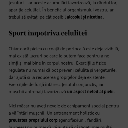
țesuturi - iar aceste acumulări favorizează, la rândul lor,
apariția celulitei. În beneficiul organismului vostru, ar
trebui să evitați pe cât posibil
alcoolul și nicotina.
Sport împotriva celulitei
Chiar dacă pielea cu coajă de portocală este deja vizibilă,
mai există lucruri pe care le putem face pentru a ne
simți și mai bine în corpul nostru. Exercițiile fizice
regulate nu numai că pot preveni celulita și vergeturile,
dar ajută și la reducerea gropițelor deja existente.
Exercițiile de forță întăresc țesutul conjunctiv, iar
mușchii antrenați favorizează
un aspect neted al pielii.
Nici măcar nu aveți nevoie de echipament special pentru
a vă întări mușchii. Un antrenament holistic cu
greutatea propriului corp
(genoflexiuni, fandări,
burpees) nu numai că vă ajută să câștigați mai multă