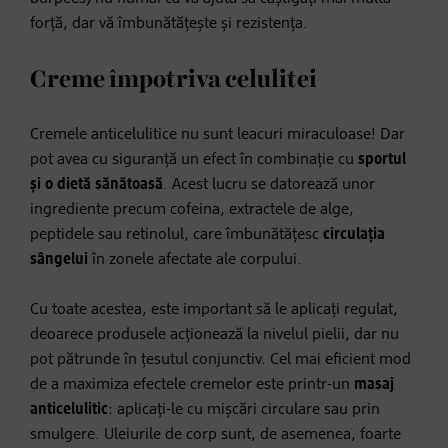
forță, dar vă îmbunătățește și rezistența.
Creme împotriva celulitei
Cremele anticelulitice nu sunt leacuri miraculoase! Dar
pot avea cu siguranță un efect în combinație cu
sportul
și o dietă sănătoasă
. Acest lucru se datorează unor
ingrediente precum cofeina, extractele de alge,
peptidele sau retinolul, care îmbunătățesc
circulația
sângelui
în zonele afectate ale corpului.
Cu toate acestea, este important să le aplicați regulat,
deoarece produsele acționează la nivelul pielii, dar nu
pot pătrunde în țesutul conjunctiv. Cel mai eficient mod
de a maximiza efectele cremelor este printr-un
masaj
anticelulitic
: aplicați-le cu mișcări circulare sau prin
smulgere. Uleiurile de corp sunt, de asemenea, foarte