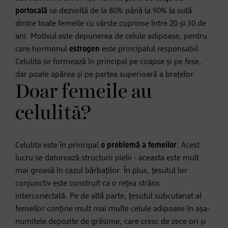
portocală
se dezvoltă de la 80% până la 90% la sută
dintre toate femeile cu vârste cuprinse între 20 și 30 de
ani. Motivul este depunerea de celule adipoase, pentru
care hormonul
estrogen
este principalul responsabil.
Celulita se formează în principal pe coapse și pe fese,
dar poate apărea și pe partea superioară a brațelor.
Doar femeile au
celulită?
Celulita este în principal
o problemă a femeilor
. Acest
lucru se datorează structurii pielii - aceasta este mult
mai groasă în cazul bărbaților. În plus, țesutul lor
conjunctiv este construit ca o rețea strâns
interconectată. Pe de altă parte, țesutul subcutanat al
femeilor conține mult mai multe celule adipoase în așa-
numitele depozite de grăsime, care cresc de zece ori și