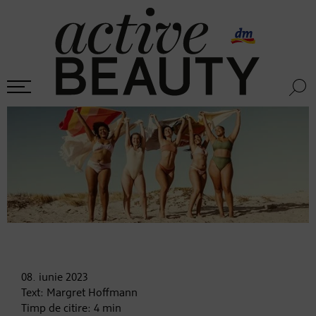
08. iunie
2023
Text:
Margret Hoffmann
Timp de citire:
4
min