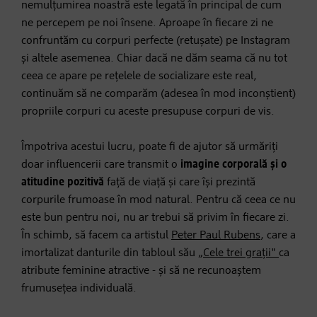
nemulțumirea noastră este legată în principal de cum
ne percepem pe noi însene. Aproape în fiecare zi ne
confruntăm cu corpuri perfecte (retușate) pe Instagram
și altele asemenea. Chiar dacă ne dăm seama că nu tot
ceea ce apare pe rețelele de socializare este real,
continuăm să ne comparăm (adesea în mod inconștient)
propriile corpuri cu aceste presupuse corpuri de vis.
Împotriva acestui lucru, poate fi de ajutor să urmăriți
doar influencerii care transmit o
imagine corporală și o
atitudine pozitivă
față de viață și care își prezintă
corpurile frumoase în mod natural. Pentru că ceea ce nu
este bun pentru noi, nu ar trebui să privim în fiecare zi.
În schimb, să facem ca artistul
Peter Paul Rubens
, care a
imortalizat danturile din tabloul său
„Cele trei grații"
ca
atribute feminine atractive - și să ne recunoaștem
frumusețea individuală.