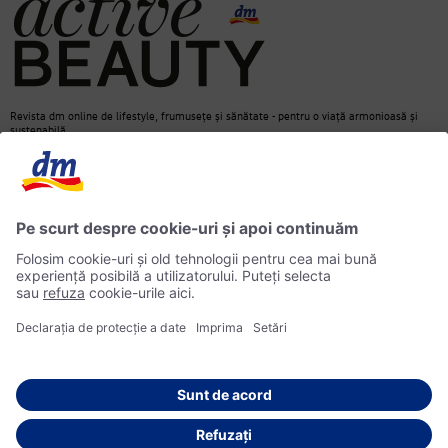
Revista dm online de lifestyle, frumusețe și sănătate - pentru o viață armonioasă și
sustenabilă.
Contact
dm Online Shop
Informații media
Declarație de protecție a datelor
Căutare
Informații privind accesibilitatea
© 2026 dm drogerie markt SRL