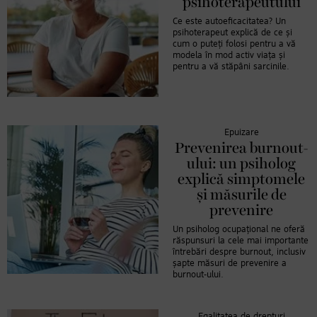
psihoterapeutului
Ce este autoeficacitatea? Un
psihoterapeut explică de ce și
cum o puteți folosi pentru a vă
modela în mod activ viața și
pentru a vă stăpâni sarcinile.
Epuizare
Prevenirea burnout-
ului: un psiholog
explică simptomele
și măsurile de
prevenire
Un psiholog ocupațional ne oferă
răspunsuri la cele mai importante
întrebări despre burnout, inclusiv
șapte măsuri de prevenire a
burnout-ului.
Egalitatea de drepturi