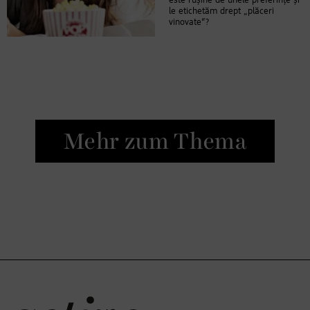
este rușine de unele preferințe și
le etichetăm drept „plăceri
vinovate“?
Mehr zum Thema