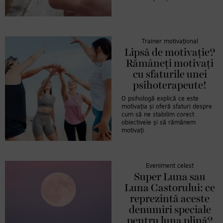
Trainer motivațional
Lipsă de motivație?
Rămâneți motivați
cu sfaturile unei
psihoterapeute!
O psihologă explică ce este
motivația și oferă sfaturi despre
cum să ne stabilim corect
obiectivele și să rămânem
motivați.
Eveniment celest
Super Luna sau
Luna Castorului: ce
reprezintă aceste
denumiri speciale
pentru luna plină?