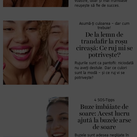
voastre, doar și mai frumoase“
reușește să fie de succes.
Asumă-ți culoarea – dar cum
trebuie!
De la lemn de
trandafir la roșu
cireașă: Ce ruj mi se
potrivește?
Rujurile sunt ca pantofii: niciodată
nu aveți destule. Dar ce culori
sunt la modă – și ce ruj vi se
potrivește?
4 SOS-Tipps
Buze îmbăiate de
soare: Acest lucru
ajută la buzele arse
de soare
Buzele sunt adesea neglijate în