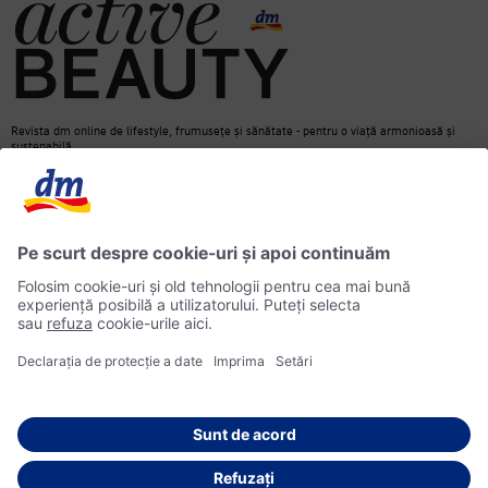
Revista dm online de lifestyle, frumusețe și sănătate - pentru o viață armonioasă și
sustenabilă.
Contact
dm Online Shop
Informații media
Declarație de protecție a datelor
Căutare
Informații privind accesibilitatea
© 2026 dm drogerie markt SRL