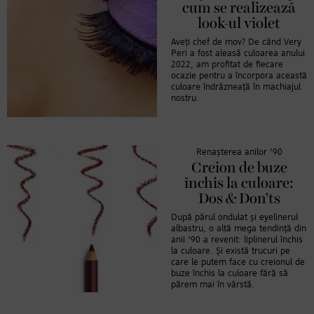
cum se realizează
look-ul violet
Aveți chef de mov? De când Very
Peri a fost aleasă culoarea anului
2022, am profitat de fiecare
ocazie pentru a încorpora această
culoare îndrăzneață în machiajul
nostru.
Renașterea anilor '90
Creion de buze
închis la culoare:
Dos & Don’ts
După părul ondulat și eyelinerul
albastru, o altă mega tendință din
anii '90 a revenit: liplinerul închis
la culoare. Și există trucuri pe
care le putem face cu creionul de
buze închis la culoare fără să
părem mai în vârstă.