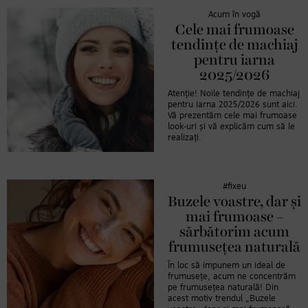
Acum în vogă
Cele mai frumoase
tendințe de machiaj
pentru iarna
2025/2026
Atenție! Noile tendințe de machiaj
pentru iarna 2025/2026 sunt aici.
Vă prezentăm cele mai frumoase
look-uri și vă explicăm cum să le
realizați.
#fixeu
Buzele voastre, dar și
mai frumoase –
sărbătorim acum
frumusețea naturală
În loc să impunem un ideal de
frumusețe, acum ne concentrăm
pe frumusețea naturală! Din
acest motiv trendul „Buzele