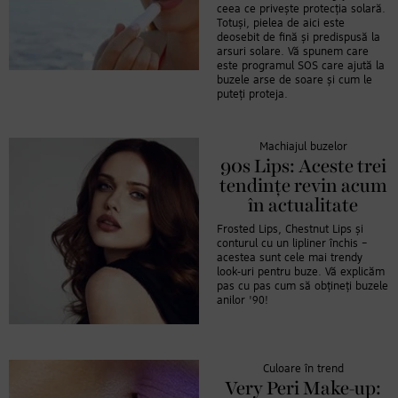
ceea ce privește protecția solară.
Totuși, pielea de aici este
deosebit de fină și predispusă la
arsuri solare. Vă spunem care
este programul SOS care ajută la
buzele arse de soare și cum le
puteți proteja.
Machiajul buzelor
90s Lips: Aceste trei
tendințe revin acum
în actualitate
Frosted Lips, Chestnut Lips și
conturul cu un lipliner închis –
acestea sunt cele mai trendy
look-uri pentru buze. Vă explicăm
pas cu pas cum să obțineți buzele
anilor '90!
Culoare în trend
Very Peri Make-up: