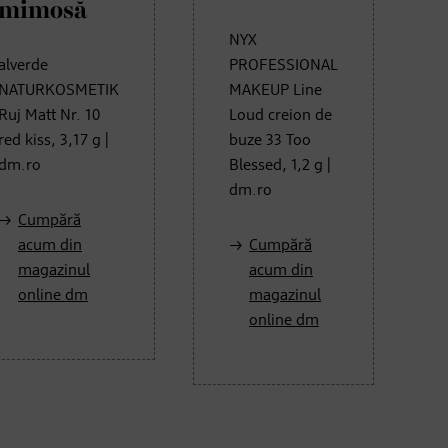
mimosă
NYX
alverde
PROFESSIONAL
NATURKOSMETIK
MAKEUP Line
Ruj Matt Nr. 10
Loud creion de
red kiss, 3,17 g |
buze 33 Too
dm.ro
Blessed, 1,2 g |
dm.ro
Cumpără
acum din
Cumpără
magazinul
acum din
online dm
magazinul
online dm