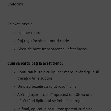
uniformă.
Ce aveți nevoie:
Lipliner maro
Ruj roșu închis cu tonuri calde
Gloss de buze transparent cu efect lucios
Cum să participați la acest trend:
Conturați buzele cu lipliner maro, având grijă să
trasați o linie subțire.
Umpleți buzele cu rujul roșu închis.
Apăsați ușor
buzele
împreună de câteva ori,
până când liplinerul se îmbină cu rujul.
În final, aplicați glossul transparent cu finisaj