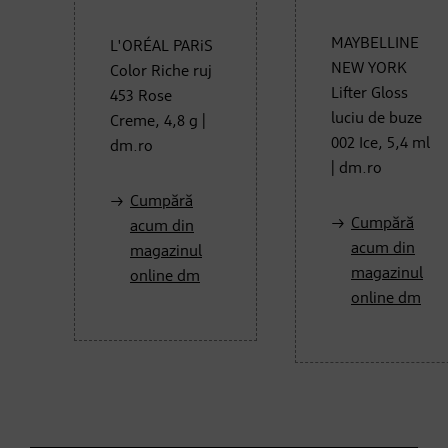
MAYBELLINE
L'ORÉAL PARiS
NEW YORK
Color Riche ruj
Lifter Gloss
453 Rose
luciu de buze
Creme, 4,8 g |
002 Ice, 5,4 ml
dm.ro
| dm.ro
Cumpără
Cumpără
acum din
acum din
magazinul
magazinul
online dm
online dm