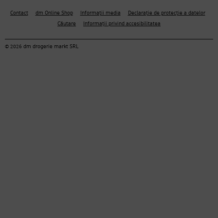
Contact
dm Online Shop
Informații media
Declarație de protecție a datelor
Căutare
Informații privind accesibilitatea
© 2026 dm drogerie markt SRL