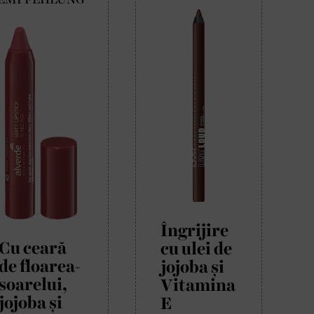
Îngrijire
Cu ceară
cu ulei de
de floarea-
jojoba și
soarelui,
Vitamina
jojoba și
E