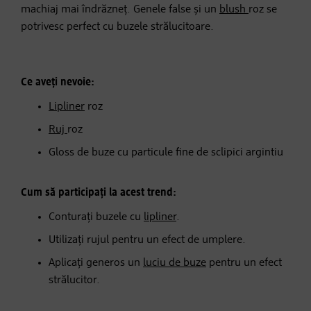
machiaj mai îndrăzneț. Genele false și un
blush
roz se
potrivesc perfect cu buzele strălucitoare.
Ce aveți nevoie:
Lipliner
roz
Ruj
roz
Gloss de buze cu particule fine de sclipici argintiu
Cum să participați la acest trend:
Conturați buzele cu
lipliner
.
Utilizați rujul pentru un efect de umplere.
Aplicați generos un
luciu de buze
pentru un efect
strălucitor.