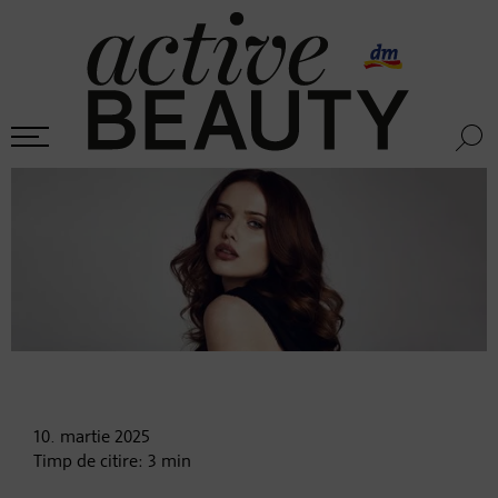
10. martie
2025
Timp de citire:
3
min