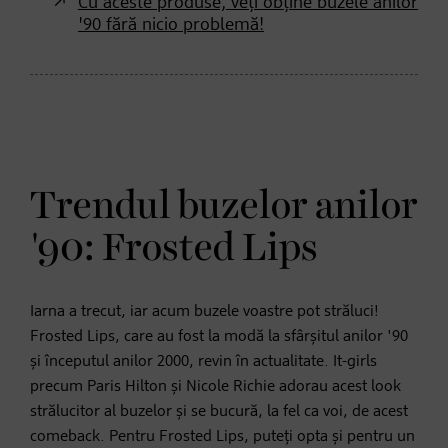
Cu aceste produse, veți obține buzele anilor
'90 fără nicio problemă!
Trendul buzelor anilor
'90: Frosted Lips
Iarna a trecut, iar acum buzele voastre pot străluci!
Frosted Lips, care au fost la modă la sfârșitul anilor '90
și începutul anilor 2000, revin în actualitate. It-girls
precum Paris Hilton și Nicole Richie adorau acest look
strălucitor al buzelor și se bucură, la fel ca voi, de acest
comeback. Pentru Frosted Lips, puteți opta și pentru un