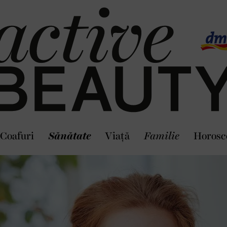
Coafuri
Sănătate
Viaţă
Familie
Horosc