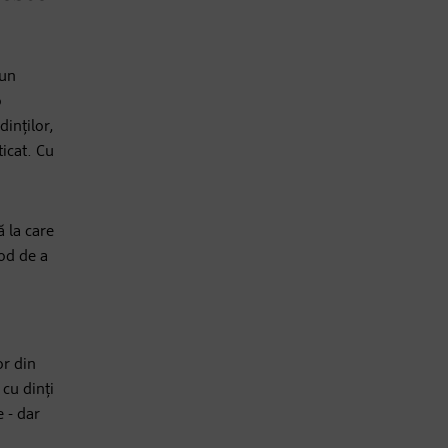
 un
o
inților,
ticat. Cu
ă la care
mod de a
or din
 cu dinți
e - dar