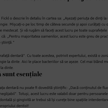
Fickl o descrie în detaliu în cartea sa: „Așezați periuța de dinți la
ingie. Mișcați-o pe loc timp de câteva secunde și apoi curățați cu 
 mestecat. Și vă rugăm să faceți acest lucru pe toate suprafețele d
, că: „Pentru majoritatea oamenilor, acest lucru este greu de prac
 știință."
prafață dentară". Cu toate acestea, potrivit expertului, există o zon
ngie la dinte. Aici le place bacteriilor să se așeze. Cel mai blând 
 la dinte.
ă sunt esențiale
ața dentară nu poate fi dovedită științific: „Dacă conținutul de flu
 neglijabil". Totuși, acest lucru este valabil doar pentru persoanele
ontală și gingivită ar trebui să își curețe bine spațiile interdentar
propriului dentist!