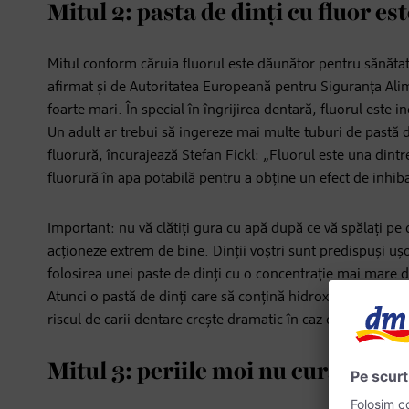
Mitul 2: pasta de dinți cu fluor e
Mitul conform căruia fluorul este dăunător pentru sănătate
afirmat și de Autoritatea Europeană pentru Siguranța Alime
foarte mari. În special în îngrijirea dentară, fluorul este 
Un adult ar trebui să ingereze mai multe tuburi de pastă d
fluorură, încurajează Stefan Fickl: „Fluorul este una dint
fluorură în apa potabilă pentru a obține un efect de inhiba
Important: nu vă clătiți gura cu apă după ce vă spălați pe d
acționeze extrem de bine. Dinții voștri sunt predispuși u
folosirea unei paste de dinți cu o concentrație mai mare d
Atunci o pastă de dinți care să conțină hidroxiapatită ar 
riscul de carii dentare crește dramatic în caz contrar", spu
Mitul 3: periile moi nu curăță sufi