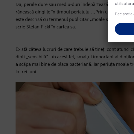
Da, periile dure sau mediu-duri îndepărtează mai repede 
rănească gingiile în timpul periajului. „Prin urmare, ar tr
este descrisă cu termenul publicitar „moale sau ultrasoft")
scrie Stefan Fickl în cartea sa.
Există câteva lucruri de care trebuie să țineți cont atunci c
dinți „sensibilă" - în acest fel, smalțul important al dinți
a scăpa mai bine de placa bacteriană. Iar periuța moale tr
la trei luni.