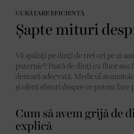
CURĂȚARE EFICIENTĂ
Șapte mituri desp
Vă spălați pe dinți de trei ori pe zi s
puternic? Pastă de dinți cu fluor sau 
dentară adecvată. Medicul stomatolog
și oferă sfaturi despre ce putem face
Cum să avem grijă de di
explică