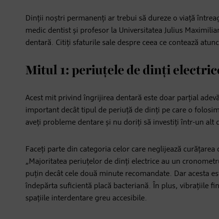
Dinții noștri permanenți ar trebui să dureze o viață întreag
medic dentist și profesor la Universitatea Julius Maximil
dentară. Citiți sfaturile sale despre ceea ce contează atunc
Mitul 1: periuțele de dinți electr
Acest mit privind îngrijirea dentară este doar parțial adev
important decât tipul de periuță de dinți pe care o folosim
aveți probleme dentare și nu doriți să investiți într-un alt d
Faceți parte din categoria celor care neglijează curățarea 
„Majoritatea periuțelor de dinți electrice au un cronometr
puțin decât cele două minute recomandate. Dar acesta este
îndepărta suficientă placă bacteriană. În plus, vibrațiile fi
spațiile interdentare greu accesibile.