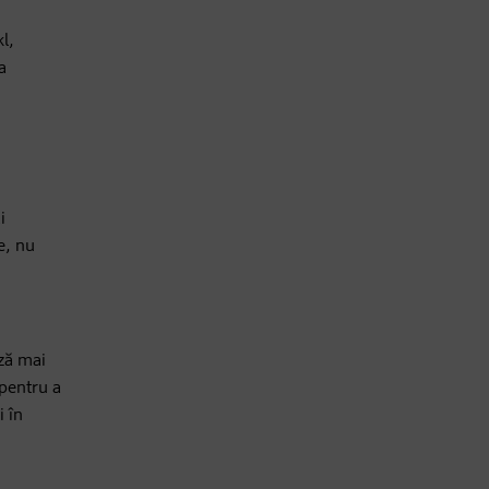
l,
a
i
e, nu
ază mai
 pentru a
i în