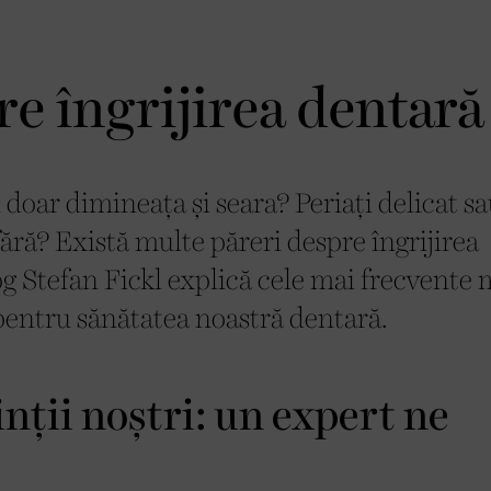
re îngrijirea dentară
au doar dimineața și seara? Periați delicat s
fără? Există multe păreri despre îngrijirea
 Stefan Fickl explică cele mai frecvente 
 pentru sănătatea noastră dentară.
nții noștri: un expert ne