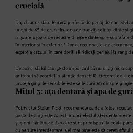
crucială
Da, chiar există o tehnică perfectă de periaj dentar. Stefan 
unghi de 45 de grade în zona de tranziție dintre dinte și g
mișcare ușoară de răsucire dinspre dinte spre suprafața de
în interior și în exterior." Dar el recunoaște, de asemenea
excepția cazului în care doriți să ridicați periajul la rang de
De aici și sfatul său: „Este important să nu uitați nicio su
ar trebui să acordați o atenție deosebită: trecerea de la gi
proteja gingiile sensibile este să le curățați dinspre gingie
Mitul 5: ața dentară și apa de gur
Potrivit lui Stefan Fickl, recomandarea de a folosi regulat 
pasta de dinți este corect, atunci efectul aței dentare este
și gingii sănătoase. Cei care sunt predispuși la boala parod
cu periuțe interdentare. Cel mai bine este să cereți sfatul 