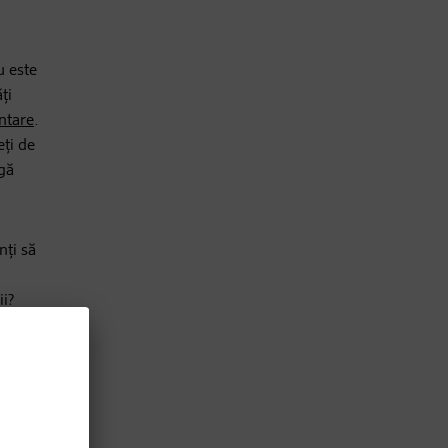
u este
ți
entare
.
eți de
ugă
nți să
ii?
arece