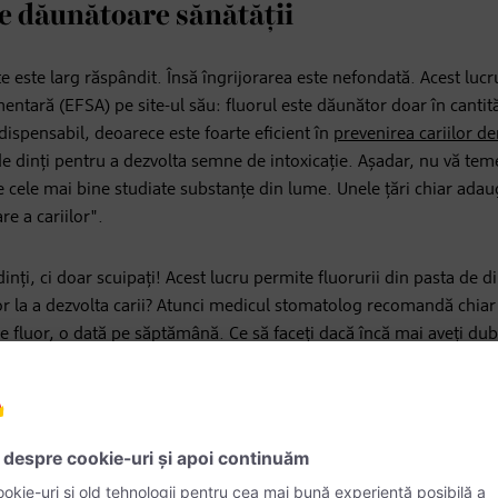
ste dăunătoare sănătății
 este larg răspândit. Însă îngrijorarea este nefondată. Acest lucr
ntară (EFSA) pe site-ul său: fluorul este dăunător doar în cantită
indispensabil, deoarece este foarte eficient în
prevenirea cariilor d
e dinți pentru a dezvolta semne de intoxicație. Așadar, nu vă tem
re cele mai bine studiate substanțe din lume. Unele țări chiar ada
re a cariilor".
inți, ci doar scuipați! Acest lucru permite fluorurii din pasta de di
șor la a dezvolta carii? Atunci medicul stomatolog recomandă chiar
e fluor, o dată pe săptămână. Ce să faceți dacă încă mai aveți dub
fi o alternativă. „Toate celelalte produse nu sunt recomandate, deo
ne expertul în îngrijire dentară.
cient de bine