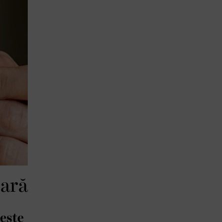
tară
 este