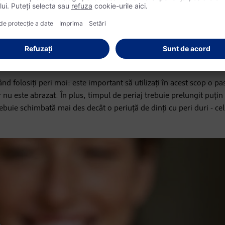
placa bacteriană - dar sunt, de asemenea, mult mai susceptibili s
ebui să alegeți mai degrabă o periuță de dinți cu peri moi (deseori
 sau, în cazul unei periuțe de dinți electrice, un cap de periuță m
ând folosiți peri moi: este important să utilizați în acest scop o pa
lor nu este abrazat. În plus, timpul de periaj trebuie prelungit puți
ebuie schimbată mai des decât o periuță de dinți cu peri duri - cel