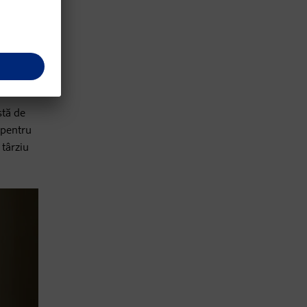
ă
 aceasta
oale",
stă de
n pentru
 târziu