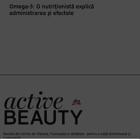
Omega-3: O nutriționistă explică
administrarea și efectele
Revista dm online de lifestyle, frumusețe și sănătate - pentru o viață armonioasă și
sustenabilă.