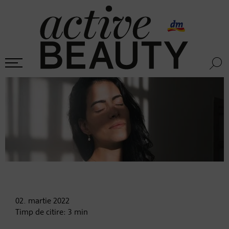
02. martie
2022
Timp de citire:
3
min