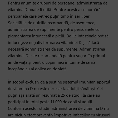
Pentru anumite grupuri de persoane, administrarea de
vitamina D poate fi utilă. Printre acestea se numără
persoanele care petrec puțin timp în aer liber.
Societățile de nutriție recomandă, de asemenea,
administrarea de suplimente pentru persoanele cu
pigmentarea întunecată a pielii. Bolile intestinale pot să
influențeze negativ formarea vitaminei D și să facă
necesară administrarea de suplimente. Administrarea
vitaminei D este recomandată pentru sugari în primul
an de viață și pentru copiii mici în lunile de iarnă,
începând cu al doilea an de viață.
În scopul exclusiv de a susține sistemul imunitar, aportul
de vitamina D nu este necesar la adulții sănătoși. Cel
puțin așa arată un rezumat a 25 de studii la care au
participat în total peste 11.000 de copii și adulți.
Conform acestor studii, administrarea de vitamina D nu
are niciun efect preventiv împotriva infecțiilor cu virusuri