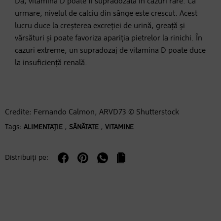
Da, vitamina D poate fi supradozată în cazuri rare. Ca
urmare, nivelul de calciu din sânge este crescut. Acest
lucru duce la creșterea excreției de urină, greață și
vărsături și poate favoriza apariția pietrelor la rinichi. În
cazuri extreme, un supradozaj de vitamina D poate duce
la insuficiență renală.
Credite: Fernando Calmon, ARVD73 © Shutterstock
Tags:
,
,
ALIMENTAȚIE
SĂNĂTATE
VITAMINE
Distribuiți pe: