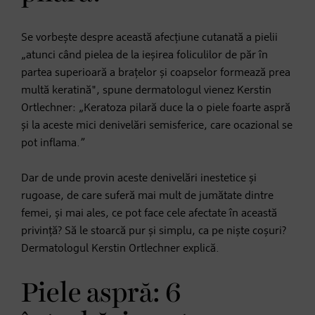
Se vorbește despre această afecțiune cutanată a pielii
„atunci când pielea de la ieșirea foliculilor de păr în
partea superioară a brațelor și coapselor formează prea
multă keratină", spune dermatologul vienez Kerstin
Ortlechner: „Keratoza pilară duce la o piele foarte aspră
și la aceste mici denivelări semisferice, care ocazional se
pot inflama.”
Dar de unde provin aceste denivelări inestetice și
rugoase, de care suferă mai mult de jumătate dintre
femei, și mai ales, ce pot face cele afectate în această
privință? Să le stoarcă pur și simplu, ca pe niște coșuri?
Dermatologul Kerstin Ortlechner explică.
Piele aspră: 6