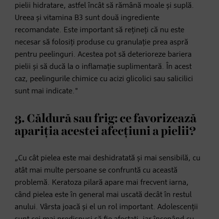
pielii hidratare, astfel încât să rămână moale și suplă.
Ureea și vitamina B3 sunt două ingrediente
recomandate. Este important să rețineți că nu este
necesar să folosiți produse cu granulație prea aspră
pentru peelinguri. Acestea pot să deterioreze bariera
pielii și să ducă la o inflamație suplimentară. În acest
caz, peelingurile chimice cu acizi glicolici sau salicilici
sunt mai indicate."
3. Căldură sau frig: ce favorizează
apariția acestei afecțiuni a pielii?
„Cu cât pielea este mai deshidratată și mai sensibilă, cu
atât mai multe persoane se confruntă cu această
problemă. Keratoza pilară apare mai frecvent iarna,
când pielea este în general mai uscată decât în restul
anului. Vârsta joacă și el un rol important. Adolescenții