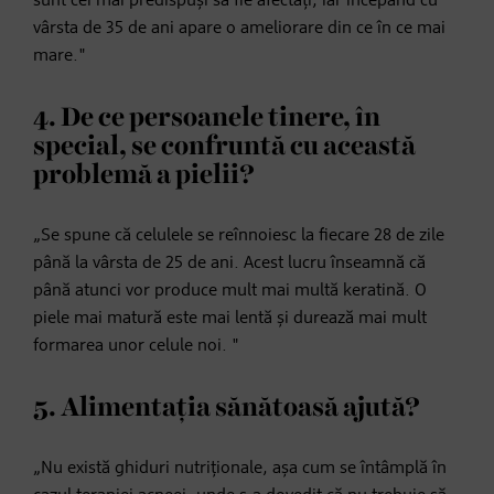
sunt cei mai predispuși să fie afectați, iar începând cu
vârsta de 35 de ani apare o ameliorare din ce în ce mai
mare."
4. De ce persoanele tinere, în
special, se confruntă cu această
problemă a pielii?
„Se spune că celulele se reînnoiesc la fiecare 28 de zile
până la vârsta de 25 de ani. Acest lucru înseamnă că
până atunci vor produce mult mai multă keratină. O
piele mai matură este mai lentă și durează mai mult
formarea unor celule noi. "
5. Alimentația sănătoasă ajută?
„Nu există ghiduri nutriționale, așa cum se întâmplă în