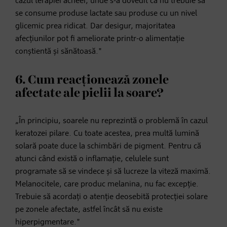
cazul terapiei acneei, unde s-a dovedit că nu trebuie să
se consume produse lactate sau produse cu un nivel
glicemic prea ridicat. Dar desigur, majoritatea
afecțiunilor pot fi ameliorate printr-o alimentație
conștientă și sănătoasă."
6. Cum reacționează zonele
afectate ale pielii la soare?
„În principiu, soarele nu reprezintă o problemă în cazul
keratozei pilare. Cu toate acestea, prea multă lumină
solară poate duce la schimbări de pigment. Pentru că
atunci când există o inflamație, celulele sunt
programate să se vindece și să lucreze la viteză maximă.
Melanocitele, care produc melanina, nu fac excepție.
Trebuie să acordați o atenție deosebită protecției solare
pe zonele afectate, astfel încât să nu existe
hiperpigmentare."