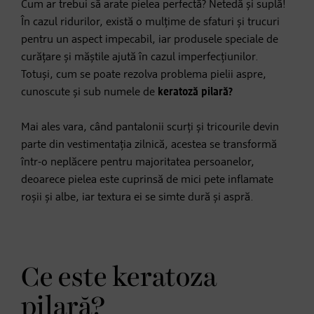
Cum ar trebui să arate pielea perfectă? Netedă și suplă!
În cazul ridurilor, există o mulțime de sfaturi și trucuri
pentru un aspect impecabil, iar produsele speciale de
curățare și măștile ajută în cazul imperfecțiunilor.
Totuși, cum se poate rezolva problema pielii aspre,
cunoscute și sub numele de
keratoză pilară?
Mai ales vara, când pantalonii scurți și tricourile devin
parte din vestimentația zilnică, acestea se transformă
într-o neplăcere pentru majoritatea persoanelor,
deoarece pielea este cuprinsă de mici pete inflamate
roșii și albe, iar textura ei se simte dură și aspră.
Ce este keratoza
pilară?