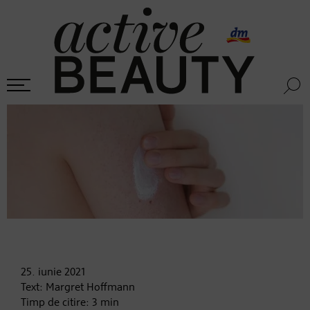
25. iunie
2021
Text:
Margret Hoffmann
Timp de citire:
3
min