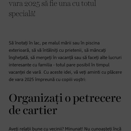
vara 2025 să fie una cu totul
specială!
Să înotați în lac, pe malul mării sau în piscina
exterioară, să vă întâlniți cu prietenii, să mâncați
înghețată, să mergeți în vacanță sau să faceți alte lucruri
interesante cu familia - totul pare posibil în timpul
vacanței de vară. Cu aceste idei, vă veți aminti cu plăcere
de vara 2025 împreună cu copiii voștri:
Organizați o petrecere
de cartier
Aveți relații bune cu vecinii? Minunat! Nu cunoașteți încă