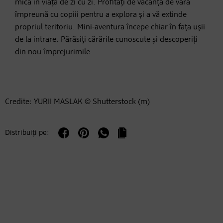
mică în viața de zi cu zi. Profitați de vacanța de vară
împreună cu copiii pentru a explora și a vă extinde
propriul teritoriu. Mini-aventura începe chiar în fața ușii
de la intrare. Părăsiți cărările cunoscute și descoperiți
din nou împrejurimile.
Credite: YURII MASLAK © Shutterstock (m)
Distribuiți pe: