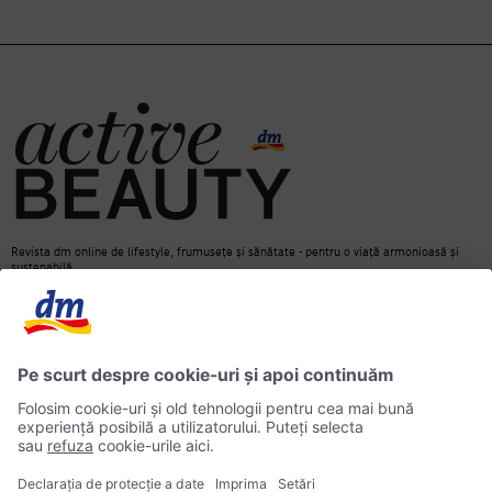
Revista dm online de lifestyle, frumusețe și sănătate - pentru o viață armonioasă și
sustenabilă.