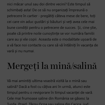
nici măcar unul sau doi dintre vecini? Este timpul să
schimbați asta! De ce să nu organizați împreună o
petrecere în cartier - pregătiți câteva mese de bere, toți
cei care vin aduc gustări și băuturi și veți avea cele mai
bune condiții pentru o petrecere de succes. Și, cine știe,
poate că printre noile cunoștințe se vor număra familii
care au și ele copii. Aceasta este o modalitate ușoară de
a vă face noi contacte cu care să vă întâlniți în vacanța de
vară și nu numai.
Mergeți la mină/salină
Vă mai amintiți ultima voastră vizită la o mină sau
salină? Dacă a fost cu câțiva ani în urmă, atunci este
timpul pentru o revigorare în timpul vacanței de vară.
Cele mai frumoase saline din România se găsesc la
Turda, Praid, Târgu Ocna sau salina din Cacica, jud.