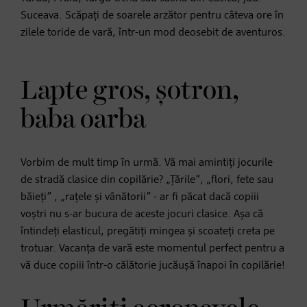
Suceava. Scăpați de soarele arzător pentru câteva ore în
zilele toride de vară, într-un mod deosebit de aventuros.
Lapte gros, șotron,
baba oarba
Vorbim de mult timp în urmă. Vă mai amintiți jocurile
de stradă clasice din copilărie? „Țările”, „flori, fete sau
băieți” , „rațele și vânătorii” - ar fi păcat dacă copiii
voștri nu s-ar bucura de aceste jocuri clasice. Așa că
întindeți elasticul, pregătiți mingea și scoateți creta pe
trotuar. Vacanța de vară este momentul perfect pentru a
vă duce copiii într-o călătorie jucăușă înapoi în copilărie!