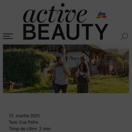
13. martie
2025
Text:
Eva Pohn
Timp de citire:
2
min