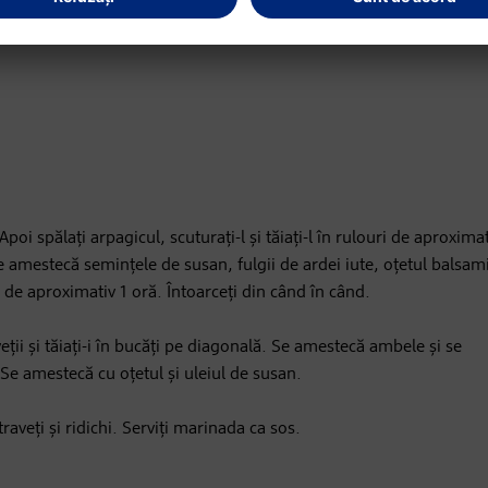
oi spălați arpagicul, scuturați-l și tăiați-l în rulouri de aproxima
e amestecă semințele de susan, fulgii de ardei iute, oțetul balsami
 de aproximativ 1 oră. Întoarceți din când în când.
raveții și tăiați-i în bucăți pe diagonală. Se amestecă ambele și se
 Se amestecă cu oțetul și uleiul de susan.
traveți și ridichi. Serviți marinada ca sos.