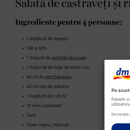
Salată de castraveți și 
Ingrediente pentru 4 persoane:
1 legătură de arpagic
500 g tofu
1 lingură de
semințe de susan
1 linguriță de fulgi de ardei iute
40 ml de
oțet balsamic
40 ml ulei de măsline
1 legătură de ridichi
10 mini castraveți
Sare
Piper negru, măcinat