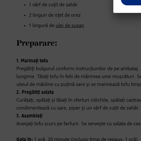
1 vârf de cuțit de zahăr
2 linguri de oțet de orez
1 lingură de
ulei de susan
Preparare:
1. Marinați tofu
Pregătiți bulgurul conform instrucțiunilor de pe ambalaj. Ap
lungime. Tăiați tofu în felii de mărimea unei mușcături. S
uleiul de măsline cu puțină sare și se marinează tofu timp
2. Pregătiți salata
Curățați, spălați și tăiați în sferturi ridichile, spălați cast
condimentează cu sare, piper și un vârf de cuțit de zahăr.
3. Asamblați
Aranjați tofu scurs pe farfurii. Se servește cu salata de cas
Gata în:
1 oră, 20 minute (inclusiv timp de repaus: 1 oră).