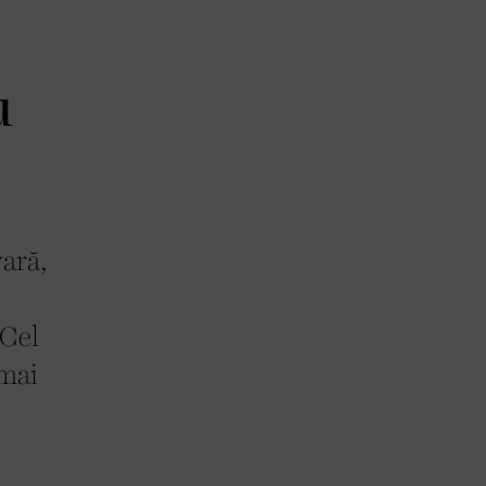
u
vară,
 Cel
 mai