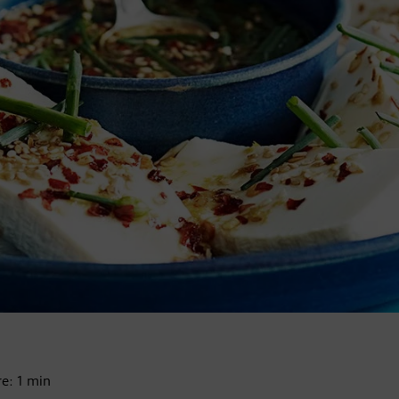
re:
1
min