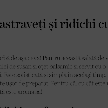
astraveți și ridichi c
orbă de așa ceva! Pentru această salată de 
lei de susan și oțet balsamic și servit cu o
. Este sofisticată și simplă în același timp.
te ușor de preparat. Pentru că, cu cât este
tă este aroma sa!