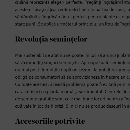
ciulinii reprezintă alegeri perfecte. Pregătiți îngrășământu
acestea. Lăsați câțiva centimetri liberi în partea de sus și
săptămână și îngrășământul perfect pentru plante este gat
stare pură. Se aplică următorul principiu: un litru de îngr
Revoluția semințelor
Mai sustenabil de atât nu se poate: în loc să aruncați plan
să vă înmulțiți singuri semințele. Aproape toate semințel
nu mai pot fi înmulțite după un sezon - le puteți recunoa
obligă pe consumatori să se aprovizioneze în fiecare an c
Cu toate acestea, această problemă poate fi evitată prin 
caracteristici cu planta mamă și sortimentul. Centrele de 
de semințe gratuite sunt cele mai bune locuri pentru a înce
cultivate în loc de hibrizi. Și nici nu se produc deșeuri î
Accesoriile potrivite