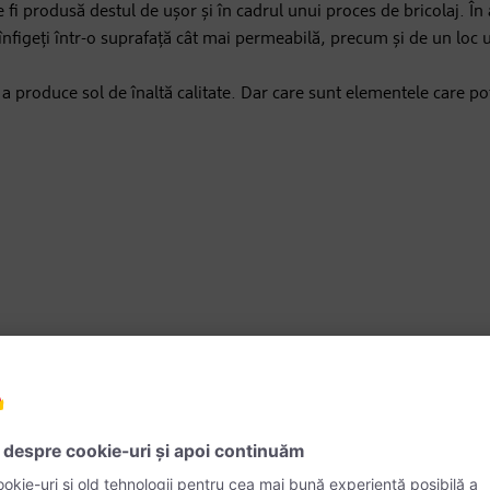
 fi produsă destul de ușor și în cadrul unui proces de bricolaj. În
 înfigeți într-o suprafață cât mai permeabilă, precum și de un loc
 a produce sol de înaltă calitate. Dar care sunt elementele care pot
 și hârtie fără strat de acoperire
bucătărie care nu fac parte din categoria legumelor nu pot fi