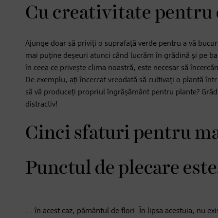
Cu creativitate pentru 
Ajunge doar să priviți o suprafață verde pentru a vă bucu
mai puține deșeuri atunci când lucrăm în grădină și pe bal
în ceea ce privește clima noastră, este necesar să încerc
De exemplu, ați încercat vreodată să cultivați o plantă în
să vă produceți propriul îngrășământ pentru plante? Grădinăr
distractiv!
Cinci sfaturi pentru ma
Punctul de plecare este.
... în acest caz, pământul de flori. În lipsa acestuia, nu e