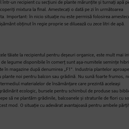
l într-un recipient cu secțiuni de plante mărunțite și turnați apă p
 acoperiți mixtura la final. Amestecați o dată pe zi în următoarea
a. Important: în nicio situație nu este permisă folosirea amestecu
ășământ obținut în regie proprie se diluează cu zece litri de apă.
tele tăiate la recipientul pentru deșeuri organice, este mult mai in
e de legume disponibile în comerț sunt așa-numitele semințe hibr
ște în magazine după denumirea „F1". Industria plantelor aproape 
u plante noi pentru balcon sau grădină. Nu sună foarte frumos, nu
intermediul materialelor de însămânțare care prezintă aceleași
grădinărit ecologic, bursele pentru schimbul de produse sau bibli
pe să ne plantăm grădinile, balcoanele și straturile de flori cu so
n acest mod. O situație cu adevărat avantajoasă pentru ambele părți