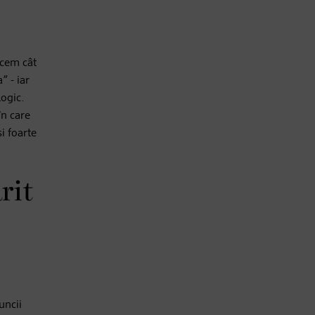
ucem cât
” - iar
logic.
în care
și foarte
rit
uncii