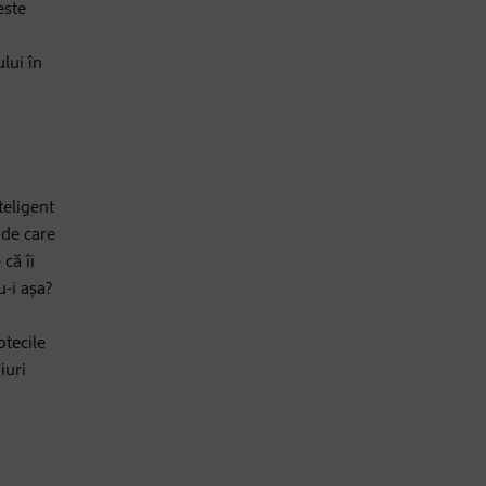
este
lui în
teligent
ide care
că îi
-i așa?
otecile
iuri
!