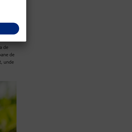
 și
 inutile.
na de
toane de
nt, unde