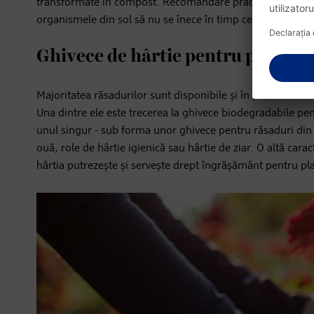
transformate în compost. Recomandare practică: mărunțiți 
organismele din sol să nu se înece în timp ce ne transfo
Ghivece de hârtie pentru plante
Majoritatea răsadurilor sunt disponibile și în prezent în rec
Una dintre ele este trecerea la ghivece biodegradabile pen
unul singur - sub forma unor ghivece pentru răsaduri din h
ouă, role de hârtie igienică sau hârtie de ziar. O altă cara
hârtia putrezește și servește drept îngrășământ pentru pl