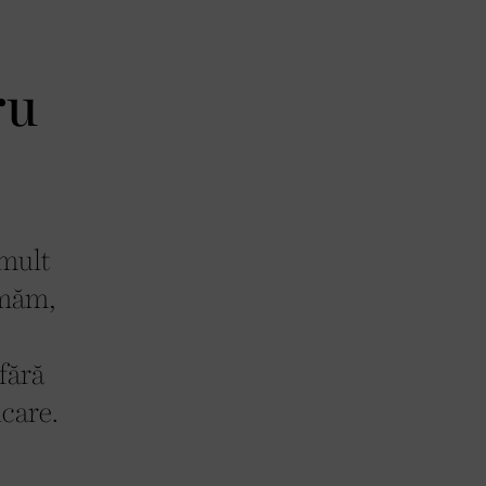
ru
 mult
umăm,
fără
icare.