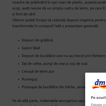
noastre de grădinărit în saci mari de plastic, aceasta poate
scop, aveți nevoie de un simplu cadru de lemn, pe care îl
și ferit de vânt.
Ulterior puteți începe să colectați deșeuri organice pentru
transformate în compost? Iată o prezentare generală:
Deșeuri de grădină
Gazon tăiat
Deșeuri de bucătărie care nu au trecut prin fierbere
Zaț de cafea, pungi de ceai și coji de ouă
Cenușă de lemn pur
Rumeguș
Prosoape de bucătărie din hârtie, șervețele de hârtie
Pe de altă parte, materialele anorganice sau deșeurile de 