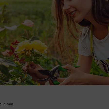
re:
4
min