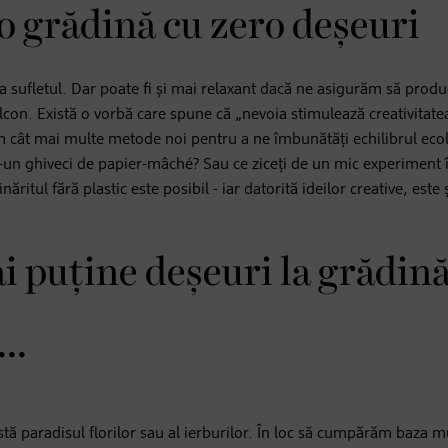
o grădină cu zero deșeuri
ra sufletul. Dar poate fi și mai relaxant dacă ne asigurăm să prod
con. Există o vorbă care spune că „nevoia stimulează creativitatea
ăm cât mai multe metode noi pentru a ne îmbunătăți echilibrul eco
tr-un ghiveci de papier-mâché? Sau ce ziceți de un mic experiment 
itul fără plastic este posibil - iar datorită ideilor creative, este 
i puține deșeuri la grădină
..
xistă paradisul florilor sau al ierburilor. În loc să cumpărăm baza m