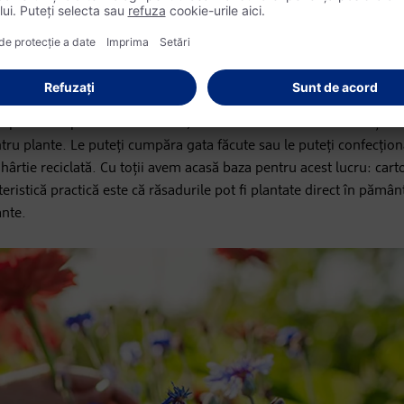
în toate situațiile totul în prealabil, pentru ca microorganismele
rmă deșeurile în compost.
ipiente de plastic. Din fericire, există alternative la aceste deșeuri
tru plante. Le puteți cumpăra gata făcute sau le puteți confecțio
ârtie reciclată. Cu toții avem acasă baza pentru acest lucru: car
cteristică practică este că răsadurile pot fi plantate direct în pămâ
ante.