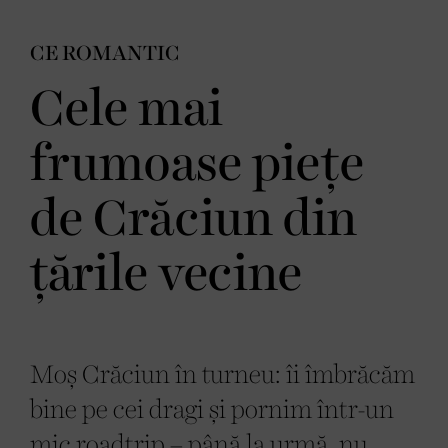
CE ROMANTIC
Cele mai
frumoase piețe
de Crăciun din
țările vecine
Moș Crăciun în turneu: îi îmbrăcăm
bine pe cei dragi și pornim într-un
mic roadtrip – până la urmă, nu