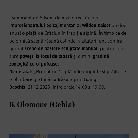
Eveniment de Advent de o zi: direct în fața
impresionantului peisaj
montan al Wilden Kaiser
are loc
anual o piață de Crăciun în tradiția alpină. În timp ce de
pe o mică scenă răsună colinde, vizitatorii pot admira
gratuit
scene de naștere sculptate manual
; pentru copii
sunt
povești la focul de tabără
și o mini
grădină
zoologică cu oi pufoase
.
De neratat:
„Brodabrot” – plăcinte umplute și prăjite – și
o plimbare gratuită cu trăsura prin Going.
Deschis:
21.12.2025, între orele 14:00 și 19:00.
6. Olomouc (Cehia)