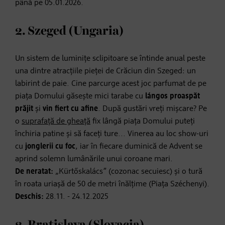
până pe 05.01.2026.
2. Szeged (Ungaria)
Un sistem de luminițe sclipitoare se întinde anual peste
una dintre atracțiile pieței de Crăciun din Szeged: un
labirint de paie. Cine parcurge acest joc parfumat de pe
piața Domului găsește mici tarabe cu
lángos proaspăt
prăjit
și
vin fiert cu afine
. După gustări vreți mișcare? Pe
o
suprafață de gheață
fix lângă piața Domului puteți
închiria patine și să faceți ture... Vinerea au loc show-uri
cu
jonglerii cu foc
, iar în fiecare duminică de Advent se
aprind solemn lumânările unui coroane mari.
De neratat:
„Kürtőskalács” (cozonac secuiesc) și o tură
în roata uriașă de 50 de metri înălțime (Piața Széchenyi).
Deschis:
28.11. - 24.12.2025
3. Bratislava (Slovacia)