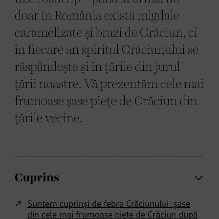
doar în România există migdale
caramelizate și brazi de Crăciun, ci
în fiecare an spiritul Crăciunului se
răspândește și în țările din jurul
țării noastre. Vă prezentăm cele mai
frumoase șase piețe de Crăciun din
țările vecine.
Cuprins
Suntem cuprinși de febra Crăciunului: șase
din cele mai frumoase piețe de Crăciun după