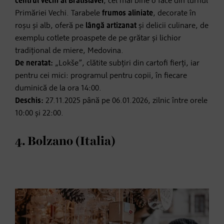
centrul vechi al Bratislavei
, cel mai bine o face din turnul
Primăriei Vechi. Tarabele
frumos aliniate
, decorate în
roșu și alb, oferă pe
lângă artizanat
și delicii culinare, de
exemplu cotlete proaspete de pe grătar și lichior
tradițional de miere, Medovina.
De neratat:
„Lokše”, clătite subțiri din cartofi fierți, iar
pentru cei mici: programul pentru copii, în fiecare
duminică de la ora 14:00.
Deschis:
27.11.2025 până pe 06.01.2026, zilnic între orele
10:00 și 22:00.
4. Bolzano (Italia)