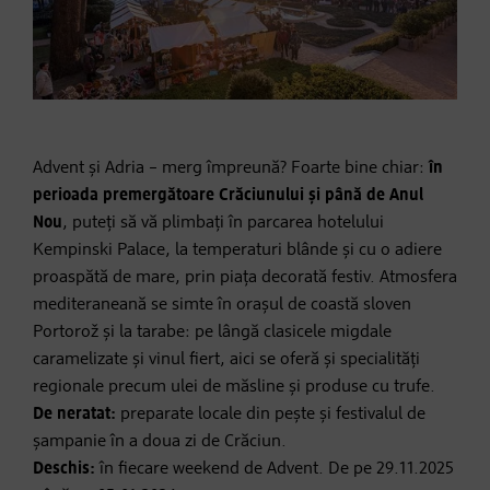
Advent și Adria – merg împreună? Foarte bine chiar:
în
perioada premergătoare Crăciunului și până de Anul
Nou
, puteți să vă plimbați în parcarea hotelului
Kempinski Palace, la temperaturi blânde și cu o adiere
proaspătă de mare, prin piața decorată festiv. Atmosfera
mediteraneană se simte în orașul de coastă sloven
Portorož și la tarabe: pe lângă clasicele migdale
caramelizate și vinul fiert, aici se oferă și specialități
regionale precum ulei de măsline și produse cu trufe.
De neratat:
preparate locale din pește și festivalul de
șampanie în a doua zi de Crăciun.
Deschis:
în fiecare weekend de Advent. De pe 29.11.2025