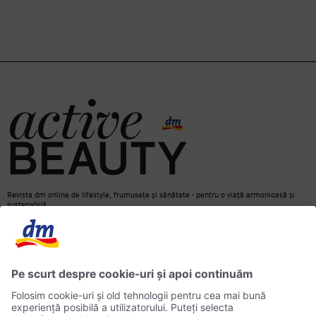
Revista dm online de lifestyle, frumusețe și sănătate - pentru o viață armonioasă și
sustenabilă.