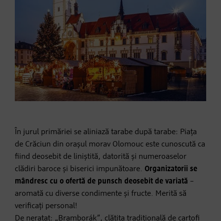
În jurul primăriei se aliniază tarabe după tarabe: Piața
de Crăciun din orașul morav Olomouc este cunoscută ca
fiind deosebit de liniștită, datorită și numeroaselor
clădiri baroce și biserici impunătoare.
Organizatorii se
mândresc cu o ofertă de punsch deosebit de variată
–
aromată cu diverse condimente și fructe. Merită să
verificați personal!
De neratat: „Bramborák”, clătita tradițională de cartofi