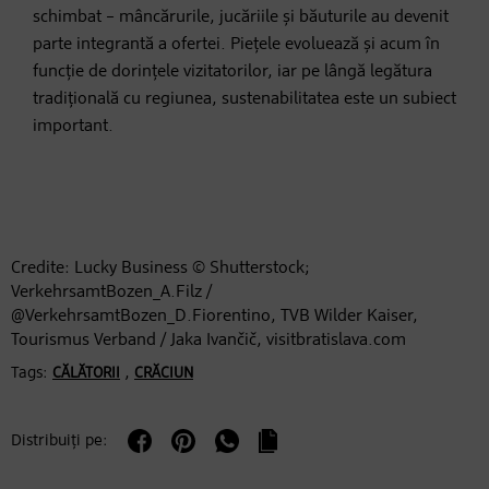
schimbat – mâncărurile, jucăriile și băuturile au devenit
parte integrantă a ofertei. Piețele evoluează și acum în
funcție de dorințele vizitatorilor, iar pe lângă legătura
tradițională cu regiunea, sustenabilitatea este un subiect
important.
Credite: Lucky Business © Shutterstock;
VerkehrsamtBozen_A.Filz /
@VerkehrsamtBozen_D.Fiorentino, TVB Wilder Kaiser,
Tourismus Verband / Jaka Ivančič, visitbratislava.com
Tags:
,
CĂLĂTORII
CRĂCIUN
Distribuiți pe: