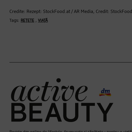
Credite: Rezept: StockFood.at / AR Media, Credit: StockFood
Tags:
,
REȚETE
VIAȚĂ
Revista dm online de lifestyle, frumusețe și sănătate - pentru o viață