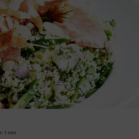
re:
1
min