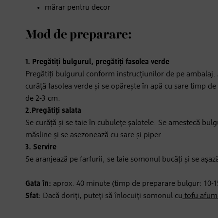
mărar pentru decor
Mod de preparare:
1. Pregătiți bulgurul, pregătiți fasolea verde
Pregătiți bulgurul conform instrucțiunilor de pe ambalaj. Ap
curăță fasolea verde și se opărește în apă cu sare timp de 
de 2-3 cm.
2.Pregătiți salata
Se curăță și se taie în cubulețe șalotele. Se amestecă bulg
măsline și se asezonează cu sare și piper.
3. Servire
Se aranjează pe farfurii, se taie somonul bucăți și se așa
Gata în:
aprox. 40 minute (timp de preparare bulgur: 10-1
Sfat
: Dacă doriți, puteți să înlocuiți somonul cu
tofu afum