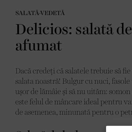
SALATĂ-VEDETĂ
Delicios: salată 
afumat
Dacă credeți că salatele trebuie să fi
salata noastră! Bulgur cu nuci, fasole
ușor de lămâie și să nu uităm: somon
este felul de mâncare ideal pentru var
de asemenea, minunată pentru o petre