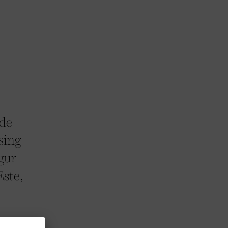
 de
sing
gur
Este,