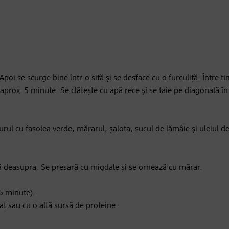
oi se scurge bine într-o sită și se desface cu o furculiță. Între t
aprox. 5 minute. Se clătește cu apă rece și se taie pe diagonală în
urul cu fasolea verde, mărarul, șalota, sucul de lămâie și uleiul d
ză deasupra. Se presară cu migdale și se ornează cu mărar.
5 minute).
at
sau cu o altă sursă de proteine.