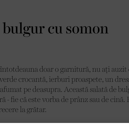
de bulgur cu somon
e întotdeauna doar o garnitură, nu ați auzit
 verde crocantă, ierburi proaspete, un dres
 afumat pe deasupra. Această salată de bul
ă - fie că este vorba de prânz sau de cină. 
cere la grătar.