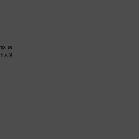
imp, se
 bucăți
e