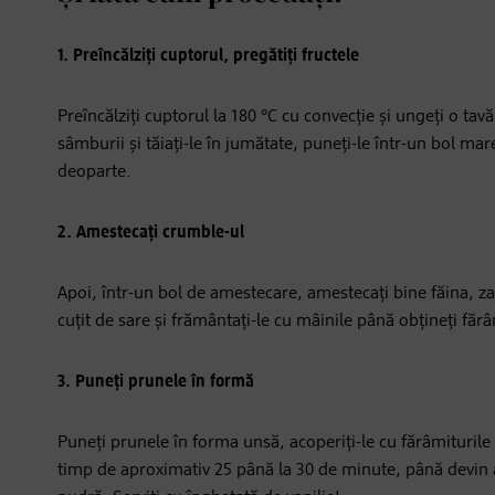
1. Preîncălziți cuptorul, pregătiți fructele
Preîncălziți cuptorul la 180 °C cu convecție și ungeți o tav
sâmburii și tăiați-le în jumătate, puneți-le într-un bol ma
deoparte.
2. Amestecați crumble-ul
Apoi, într-un bol de amestecare, amestecați bine făina, za
cuțit de sare și frământați-le cu mâinile până obțineți fărâ
3. Puneți prunele în formă
Puneți prunele în forma unsă, acoperiți-le cu fărâmiturile 
timp de aproximativ 25 până la 30 de minute, până devin a