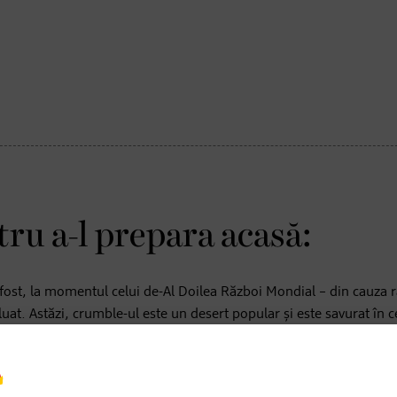
ru a-l prepara acasă:
 fost, la momentul celui de-Al Doilea Război Mondial – din cauza ra
luat. Astăzi, crumble-ul este un desert popular și este savurat în 