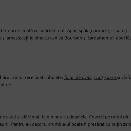
ă termorezistentă cu suficient unt. Apoi, spălați prunele, scoateți-l
re și amestecați-le bine cu vanilia Bourbon și
cardamomul
, apoi lăs
hărul, untul rece tăiat cubulețe,
fulgii de ovăz
,
scorțișoara
și vârf
mituri.
de aluat și sfărâmați-le din nou cu degetele. Coaceți pe raftul din
urii. Pentru a-l decora, crumble-ul poate fi presărat cu puțin zah