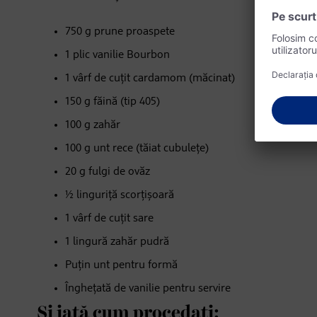
750 g prune proaspete
1 plic vanilie Bourbon
1 vârf de cuțit cardamom (măcinat)
150 g făină (tip 405)
100 g zahăr
100 g unt rece (tăiat cubulețe)
20 g fulgi de ovăz
½ linguriță scorțișoară
1 vârf de cuțit sare
1 lingură zahăr pudră
Puțin unt pentru formă
Înghețată de vanilie pentru servire
Și iată cum procedați: