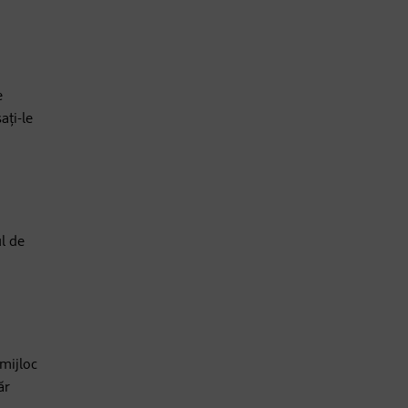
e
ați-le
ul de
 mijloc
ăr