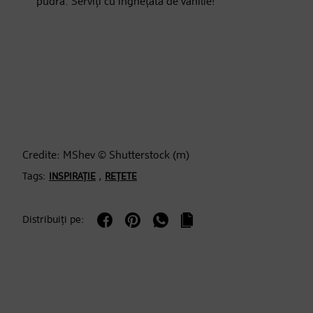
pudră. Serviți cu înghețată de vanilie!
Credite: MShev © Shutterstock (m)
Tags:
,
INSPIRAȚIE
REȚETE
Distribuiți pe: