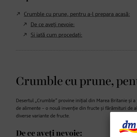
Crumble cu prune, pentru a-l prepara acasă:
De ce aveți nevoie:
Și iată cum procedați:
Crumble cu prune, pent
Desertul „Crumble” provine inițial din Marea Britanie și a
de alimente – o nouă invenție din fructe și fărâmituri de a
diverse variante de fructe.
De ce aveți nevoie: