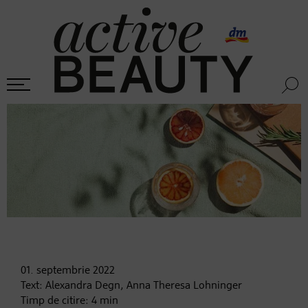
01. septembrie
2022
Text:
Alexandra Degn, Anna Theresa Lohninger
Timp de citire:
4
min