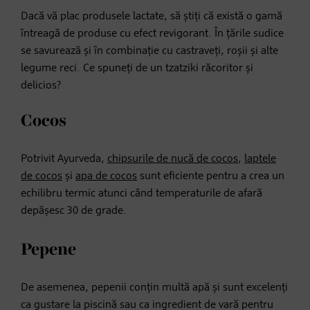
Dacă vă plac produsele lactate, să știți că există o gamă
întreagă de produse cu efect revigorant. În țările sudice
se savurează și în combinație cu castraveți, roșii și alte
legume reci. Ce spuneți de un tzatziki răcoritor și
delicios?
Cocos
Potrivit Ayurveda,
chipsurile de nucă de cocos
,
laptele
de cocos
și
apa de cocos
sunt eficiente pentru a crea un
echilibru termic atunci când temperaturile de afară
depășesc 30 de grade.
Pepene
De asemenea, pepenii conțin multă apă și sunt excelenți
ca gustare la piscină sau ca ingredient de vară pentru