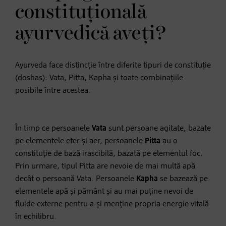
constituțională
ayurvedică aveți?
Ayurveda face distincție între diferite tipuri de constituție
(doshas): Vata, Pitta, Kapha și toate combinațiile
posibile între acestea.
În timp ce persoanele
Vata
sunt persoane agitate, bazate
pe elementele eter și aer, persoanele
Pitta
au o
constituție de bază irascibilă, bazată pe elementul foc.
Prin urmare, tipul Pitta are nevoie de mai multă apă
decât o persoană Vata. Persoanele
Kapha
se bazează pe
elementele apă și pământ și au mai puține nevoi de
fluide externe pentru a-și menține propria energie vitală
în echilibru.