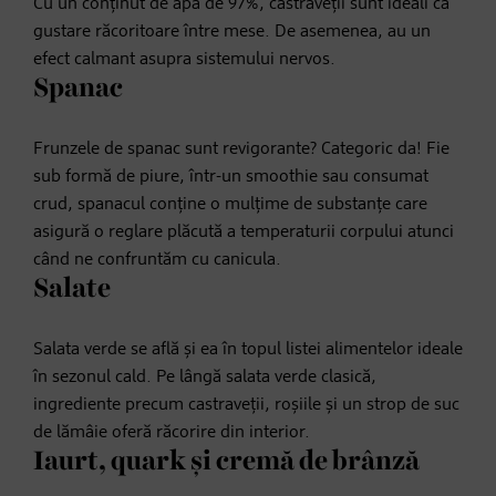
Cu un conținut de apă de 97%, castraveții sunt ideali ca
gustare răcoritoare între mese. De asemenea, au un
efect calmant asupra sistemului nervos.
Spanac
Frunzele de spanac sunt revigorante? Categoric da! Fie
sub formă de piure, într-un smoothie sau consumat
crud, spanacul conține o mulțime de substanțe care
asigură o reglare plăcută a temperaturii corpului atunci
când ne confruntăm cu canicula.
Salate
Salata verde se află și ea în topul listei alimentelor ideale
în sezonul cald. Pe lângă salata verde clasică,
ingrediente precum castraveții, roșiile și un strop de suc
de lămâie oferă răcorire din interior.
Iaurt, quark și cremă de brânză