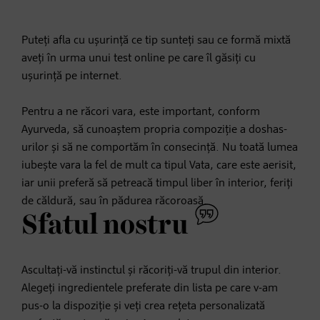
Puteți afla cu ușurință ce tip sunteți sau ce formă mixtă
aveți în urma unui test online pe care îl găsiți cu
ușurință pe internet.
Pentru a ne răcori vara, este important, conform
Ayurveda, să cunoaștem propria compoziție a doshas-
urilor și să ne comportăm în consecință. Nu toată lumea
iubește vara la fel de mult ca tipul Vata, care este aerisit,
iar unii preferă să petreacă timpul liber în interior, feriți
de căldură, sau în pădurea răcoroasă.
Sfatul nostru
Ascultați-vă instinctul și răcoriți-vă trupul din interior.
Alegeți ingredientele preferate din lista pe care v-am
pus-o la dispoziție și veți crea rețeta personalizată