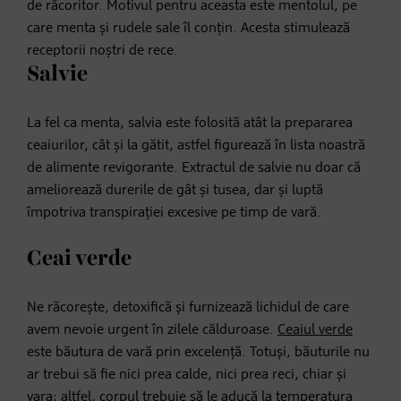
de răcoritor. Motivul pentru aceasta este mentolul, pe
care menta și rudele sale îl conțin. Acesta stimulează
receptorii noștri de rece.
Salvie
La fel ca menta, salvia este folosită atât la prepararea
ceaiurilor, cât și la gătit, astfel figurează în lista noastră
de alimente revigorante. Extractul de salvie nu doar că
ameliorează durerile de gât și tusea, dar și luptă
împotriva transpirației excesive pe timp de vară.
Ceai verde
Ne răcorește, detoxifică și furnizează lichidul de care
avem nevoie urgent în zilele călduroase.
Ceaiul verde
este băutura de vară prin excelență. Totuși, băuturile nu
ar trebui să fie nici prea calde, nici prea reci, chiar și
vara; altfel, corpul trebuie să le aducă la temperatura