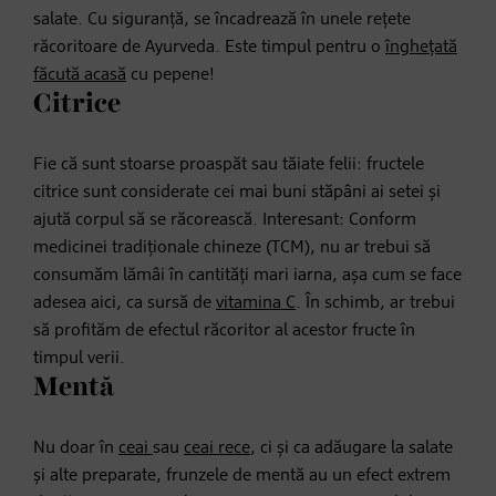
salate. Cu siguranță, se încadrează în unele rețete
răcoritoare de Ayurveda. Este timpul pentru o
înghețată
făcută acasă
cu pepene!
Citrice
Fie că sunt stoarse proaspăt sau tăiate felii: fructele
citrice sunt considerate cei mai buni stăpâni ai setei și
ajută corpul să se răcorească. Interesant: Conform
medicinei tradiționale chineze (TCM), nu ar trebui să
consumăm lămâi în cantități mari iarna, așa cum se face
adesea aici, ca sursă de
vitamina C
. În schimb, ar trebui
să profităm de efectul răcoritor al acestor fructe în
timpul verii.
Mentă
Nu doar în
ceai
sau
ceai rece
, ci și ca adăugare la salate
și alte preparate, frunzele de mentă au un efect extrem