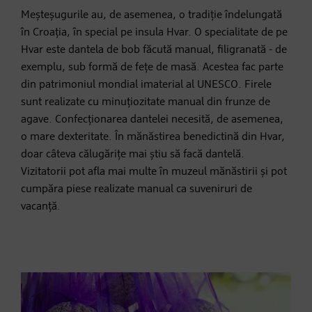
Meșteșugurile au, de asemenea, o tradiție îndelungată
în Croația, în special pe insula Hvar. O specialitate de pe
Hvar este dantela de bob făcută manual, filigranată - de
exemplu, sub formă de fețe de masă. Acestea fac parte
din patrimoniul mondial imaterial al UNESCO. Firele
sunt realizate cu minuțiozitate manual din frunze de
agave. Confecționarea dantelei necesită, de asemenea,
o mare dexteritate. În mănăstirea benedictină din Hvar,
doar câteva călugărițe mai știu să facă dantelă.
Vizitatorii pot afla mai multe în muzeul mănăstirii și pot
cumpăra piese realizate manual ca suveniruri de
vacanță.