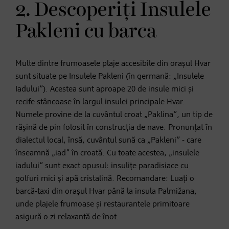
2. Descoperiți Insulele
Pakleni cu barca
Multe dintre frumoasele plaje accesibile din orașul Hvar
sunt situate pe Insulele Pakleni (în germană: „Insulele
Iadului”). Acestea sunt aproape 20 de insule mici și
recife stâncoase în largul insulei principale Hvar.
Numele provine de la cuvântul croat „Paklina”, un tip de
rășină de pin folosit în construcția de nave. Pronunțat în
dialectul local, însă, cuvântul sună ca „Pakleni” - care
înseamnă „iad” în croată. Cu toate acestea, „insulele
iadului” sunt exact opusul: insulițe paradisiace cu
golfuri mici și apă cristalină. Recomandare: Luați o
barcă-taxi din orașul Hvar până la insula Palmižana,
unde plajele frumoase și restaurantele primitoare
asigură o zi relaxantă de înot.