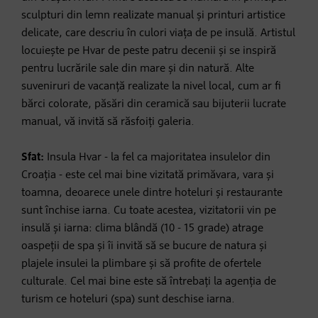
sculpturi din lemn realizate manual și printuri artistice
delicate, care descriu în culori viața de pe insulă. Artistul
locuiește pe Hvar de peste patru decenii și se inspiră
pentru lucrările sale din mare și din natură. Alte
suveniruri de vacanță realizate la nivel local, cum ar fi
bărci colorate, păsări din ceramică sau bijuterii lucrate
manual, vă invită să răsfoiți galeria.
Sfat:
Insula Hvar - la fel ca majoritatea insulelor din
Croația - este cel mai bine vizitată primăvara, vara și
toamna, deoarece unele dintre hoteluri și restaurante
sunt închise iarna. Cu toate acestea, vizitatorii vin pe
insulă și iarna: clima blândă (10 - 15 grade) atrage
oaspeții de spa și îi invită să se bucure de natura și
plajele insulei la plimbare și să profite de ofertele
culturale. Cel mai bine este să întrebați la agenția de
turism ce hoteluri (spa) sunt deschise iarna.