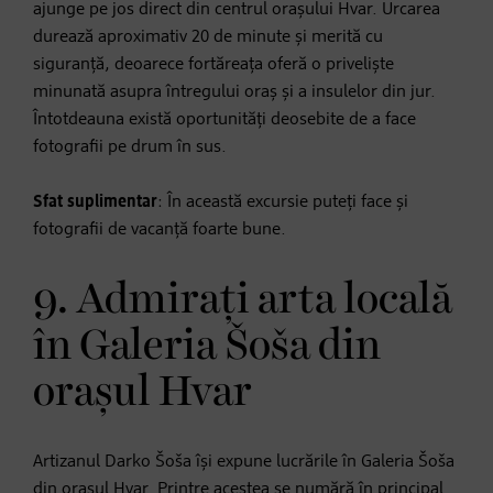
ajunge pe jos direct din centrul orașului Hvar. Urcarea
durează aproximativ 20 de minute și merită cu
siguranță, deoarece fortăreața oferă o priveliște
minunată asupra întregului oraș și a insulelor din jur.
Întotdeauna există oportunități deosebite de a face
fotografii pe drum în sus.
Sfat suplimentar
: În această excursie puteți face și
fotografii de vacanță foarte bune.
9. Admirați arta locală
în Galeria Šoša din
orașul Hvar
Artizanul Darko Šoša își expune lucrările în Galeria Šoša
din orașul Hvar. Printre acestea se numără în principal