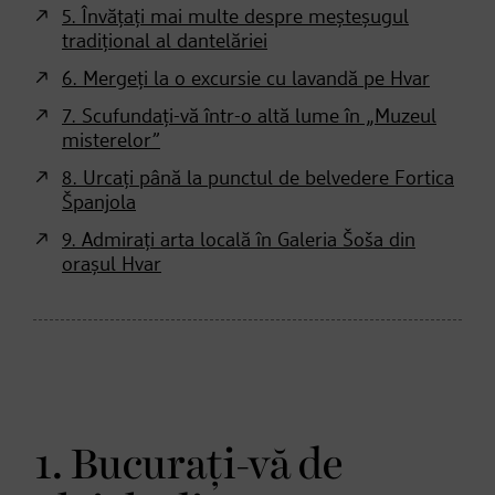
5. Învățați mai multe despre meșteșugul
tradițional al dantelăriei
6. Mergeți la o excursie cu lavandă pe Hvar
7. Scufundați-vă într-o altă lume în „Muzeul
misterelor”
8. Urcați până la punctul de belvedere Fortica
Španjola
9. Admirați arta locală în Galeria Šoša din
orașul Hvar
1. Bucurați-vă de