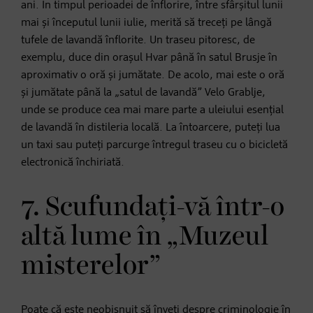
ani. În timpul perioadei de înflorire, între sfârșitul lunii
mai și începutul lunii iulie, merită să treceți pe lângă
tufele de lavandă înflorite. Un traseu pitoresc, de
exemplu, duce din orașul Hvar până în satul Brusje în
aproximativ o oră și jumătate. De acolo, mai este o oră
și jumătate până la „satul de lavandă” Velo Grablje,
unde se produce cea mai mare parte a uleiului esențial
de lavandă în distileria locală. La întoarcere, puteți lua
un taxi sau puteți parcurge întregul traseu cu o bicicletă
electronică închiriată.
7. Scufundați-vă într-o
altă lume în „Muzeul
misterelor”
Poate că este neobișnuit să înveți despre criminologie în