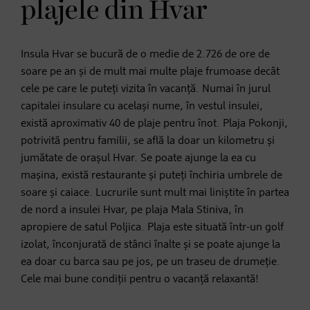
plajele din Hvar
Insula Hvar se bucură de o medie de 2.726 de ore de
soare pe an și de mult mai multe plaje frumoase decât
cele pe care le puteți vizita în vacanță. Numai în jurul
capitalei insulare cu același nume, în vestul insulei,
există aproximativ 40 de plaje pentru înot. Plaja Pokonji,
potrivită pentru familii, se află la doar un kilometru și
jumătate de orașul Hvar. Se poate ajunge la ea cu
mașina, există restaurante și puteți închiria umbrele de
soare și caiace. Lucrurile sunt mult mai liniștite în partea
de nord a insulei Hvar, pe plaja Mala Stiniva, în
apropiere de satul Poljica. Plaja este situată într-un golf
izolat, înconjurată de stânci înalte și se poate ajunge la
ea doar cu barca sau pe jos, pe un traseu de drumeție.
Cele mai bune condiții pentru o vacanță relaxantă!