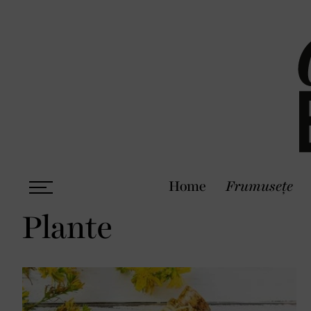
Home
Frumusețe
Plante