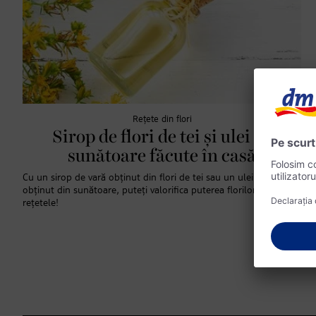
Rețete din flori
Sirop de flori de tei și ulei de
sunătoare făcute în casă
Cu un sirop de vară obținut din flori de tei sau un ulei liniștitor
obținut din sunătoare, puteți valorifica puterea florilor. Iată
rețetele!