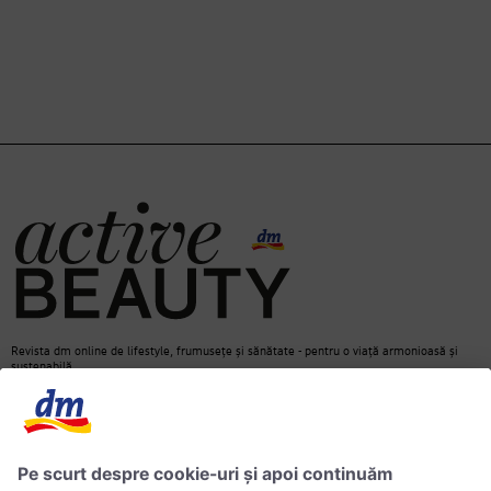
Revista dm online de lifestyle, frumusețe și sănătate - pentru o viață armonioasă și
sustenabilă.