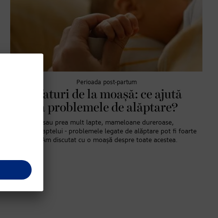
Perioada post-partum
Sfaturi de la moașă: ce ajută
la problemele de alăptare?
Prea puțin sau prea mult lapte, mameloane dureroase,
congestia laptelui - problemele legate de alăptare pot fi foarte
stresante. Am discutat cu o moașă despre toate acestea.