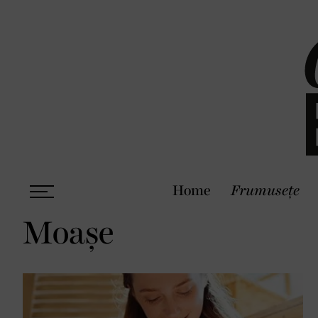
Home
Frumusețe
Moașe