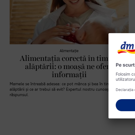
Alimentație
Alimentația corectă în timpul
alăptării: o moașă ne oferă
informații
Mamele se întreabă adesea: ce pot mânca și bea în timpul
alăptării și ce ar trebui să evit? Expertul nostru cunoaște
răspunsul.