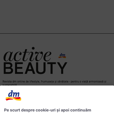
Revista dm online de lifestyle, frumusețe și sănătate - pentru o viață armonioasă și
sustenabilă.