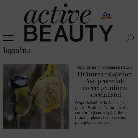
logodnă
Implicarea în protejarea naturii
Hrănirea păsărilor:
Așa procedați
corect, conform
specialistei
O specialistă de la Asociația
pentru Protecția Naturii explică
cum hrăniți corect păsările: ce
hrană le place și cum și când le
puneți la dispoziție.