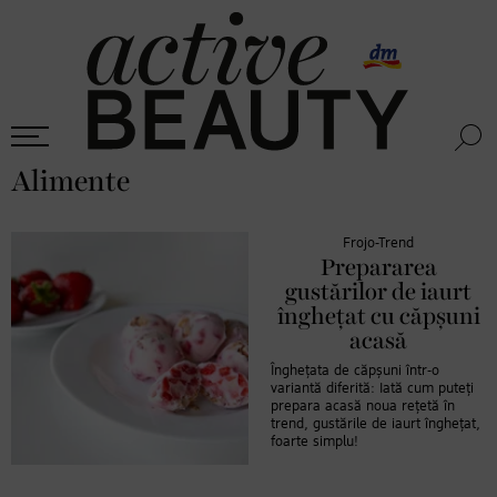
Alimente
Frojo-Trend
Prepararea
gustărilor de iaurt
înghețat cu căpșuni
acasă
Înghețata de căpșuni într-o
variantă diferită: Iată cum puteți
prepara acasă noua rețetă în
trend, gustările de iaurt înghețat,
foarte simplu!