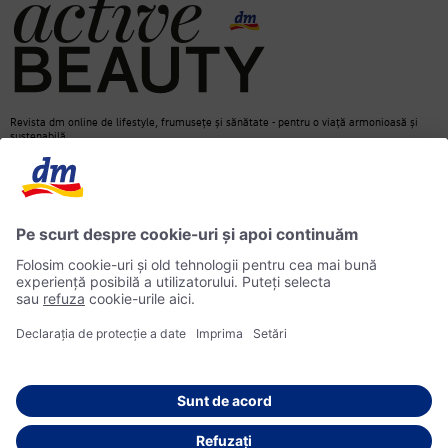
Revista dm online de lifestyle, frumusețe și sănătate - pentru o viață armonioasă și
sustenabilă.
Contact
dm Online Shop
Informații media
Declarație de protecție a datelor
Căutare
Informații privind accesibilitatea
© 2026 dm drogerie markt SRL