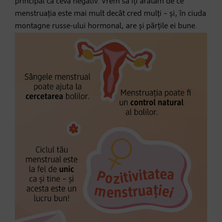
principal ca ceva negativ. Vrem să îți arătăm de ce
menstruația este mai mult decât cred mulți – și, în ciuda
montagne russe-ului hormonal, are și părțile ei bune.