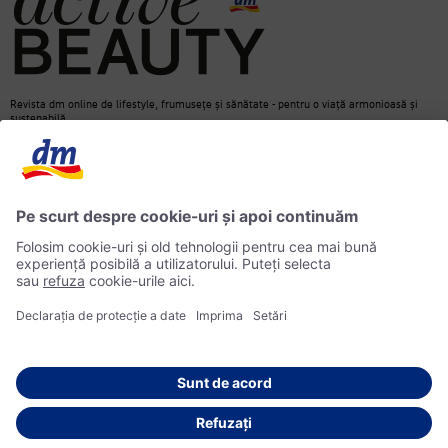
Revista dm online de lifestyle, frumusețe și sănătate - pentru o viață armonioasă și
sustenabilă.
Contact
dm Online Shop
Informații media
Declarație de protecție a datelor
Căutare
Informații privind accesibilitatea
© 2026 dm drogerie markt SRL