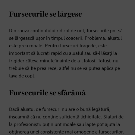
Fursecurile se lărgesc
Din cauza conținutului ridicat de unt, fursecurile pot să
se lărgească ușor în timpul coacerii. Problema: aluatul
este prea moale. Pentru fursecuri fragede, este
important să lucrați rapid cu aluatul sau să-l lăsați la
frigider câteva minute înainte de a-l folosi. Totuși, nu
trebuie să fie prea rece, altfel nu se va putea aplica pe
tava de copt.
Fursecurile se sfărâmă
Dacă aluatul de fursecuri nu are o bună legătură,
înseamnă că nu conține suficientă lichiditate. Sfaturi de
la profesioniști: puțin unt moale sau lapte pot ajuta la
obținerea unei consistențe mai omogene a fursecurilor.