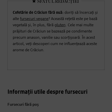
Cofetărie de Crăciun fără ouă:
doriți să încercați și
alte
fursecuri vegane
? Această rețetă este pe bază
vegetală și, în plus, fără
gluten
. Cele mai multe
prăjituri de Crăciun se bazează pe condimente
precum anason, vanilie sau scorțișoară. În acest
articol, veți descoperi cum ne influențează aceste
arome de Crăciun.
Informații utile despre fursecuri
Fursecuri fără poș