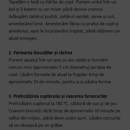
Tapetăm o tavă cu hârtie de copt. Punem untul într-un
bol și îl batem cu un mixer până devine cremos.
Adăugăm zahărul pudră, zahărul vanilat, sarea și oul,
amestecând bine. Amestecăm făina cu praful de copt și
amidonul, apoi le încorporăm treptat, până obținem un
aluat omogen.
2. Formarea biscuiților și răcirea
Punem aluatul într-un poș cu dui stelat și formăm
cercuri mici (aproximativ 5 cm diametru) pe tava de
copt. Lăsăm formele de aluat la frigider timp de
aproximativ 30 de minute, pentru a-și păstra forma.
3. Preîncălzirea cuptorului și coacerea fursecurilor
Preîncălzim cuptorul la 180 °C, căldură de sus și de jos.
Coacem biscuiții răciți timp de aproximativ 10 minute pe
raftul din mijloc, până devin puțin aurii. Lăsăm cercurile
să se răcească pe un grătar.