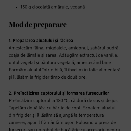
150 g ciocolată amăruie, vegană
Mod de preparare
1. Prepararea aluatului și răcirea
Amestecăm făina, migdalele, amidonul, zahărul pudră,
coaja de lămâie și sarea. Adăugăm extractul de vanilie,
untul vegetal și băutura vegetală, amestecând bine.
Formăm aluatul într-o bilă, îl învelim în folie alimentară
și îl lăsăm la frigider timp de două ore.
2. Preîncălzirea cuptorului și formarea fursecurilor
Preîncălzim cuptorul la 180 °C, căldură de sus și de jos.
Tapetăm două tăvi cu hârtie de copt. Scoatem aluatul
din frigider și îl lăsăm să ajungă la temperatura
camerei, apoi îl frământăm ușor. Folosind o presă de
fursecuri sau un robot de bucătărie cu accesoriu pentru