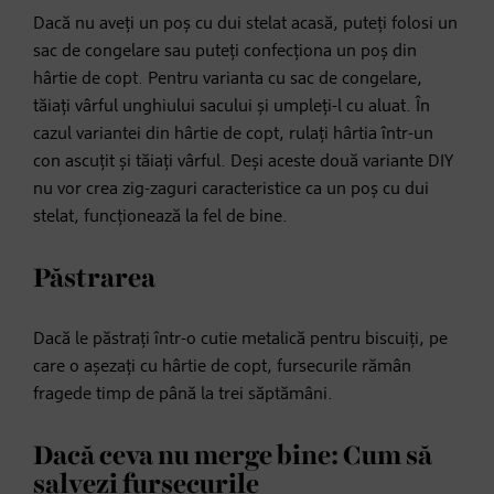
Dacă nu aveți un poș cu dui stelat acasă, puteți folosi un
sac de congelare sau puteți confecționa un poș din
hârtie de copt. Pentru varianta cu sac de congelare,
tăiați vârful unghiului sacului și umpleți-l cu aluat. În
cazul variantei din hârtie de copt, rulați hârtia într-un
con ascuțit și tăiați vârful. Deși aceste două variante DIY
nu vor crea zig-zaguri caracteristice ca un poș cu dui
stelat, funcționează la fel de bine.
Păstrarea
Dacă le păstrați într-o cutie metalică pentru biscuiți, pe
care o așezați cu hârtie de copt, fursecurile rămân
fragede timp de până la trei săptămâni.
Dacă ceva nu merge bine: Cum să
salvezi fursecurile