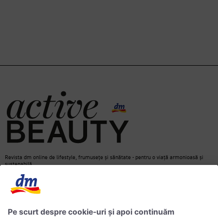
Revista dm online de lifestyle, frumusețe și sănătate - pentru o viață armonioasă și
sustenabilă.