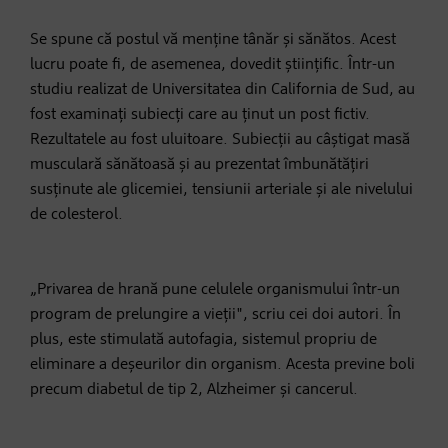
Se spune că postul vă menține tânăr și sănătos. Acest
lucru poate fi, de asemenea, dovedit științific. Într-un
studiu realizat de Universitatea din California de Sud, au
fost examinați subiecți care au ținut un post fictiv.
Rezultatele au fost uluitoare. Subiecții au câștigat masă
musculară sănătoasă și au prezentat îmbunătățiri
susținute ale glicemiei, tensiunii arteriale și ale nivelului
de colesterol.
„Privarea de hrană pune celulele organismului într-un
program de prelungire a vieții", scriu cei doi autori. În
plus, este stimulată autofagia, sistemul propriu de
eliminare a deșeurilor din organism. Acesta previne boli
precum diabetul de tip 2, Alzheimer și cancerul.