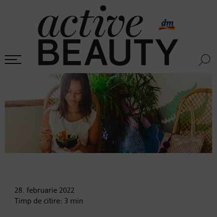
28. februarie
2022
Timp de citire:
3
min