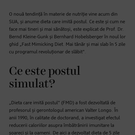
O nouă tendință în materie de nutriție vine acum din
SUA, și anume dieta care imită postul. Ce este și cum ne
face mai tineri și mai sănătoși, este explicat de Prof. Dr.
Bernd Kleine-Gunk și Bernhard Hobelsberger în noul lor
ghid „Fast Mimicking Diet. Mai tânăr și mai slab în 5 zile
cu programul revoluționar de slăbit".
Ce este postul
simulat?
„Dieta care imită postul" (FMD) a fost dezvoltată de
profesorul și gerontologul american Valter Longo. În
anii 1990, în calitate de doctorand, a investigat efectul
reducerii caloriilor asupra îmbătrânirii imunitare la
șoareci și la oameni. De aici a dezvoltat dieta de 5 zile