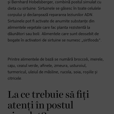
și Bernhard Hobelsberger, combină postul simulat cu
dieta cu sirtuine. Sirtuinele se găsesc în toate celulele
corpului și declanșează repararea leziunilor ADN.
Sirtuinele pot fi activate de anumite substanțe din
alimentele vegetale care fac planta rezistentă la
dăunători sau boli. Alimentele care sunt deosebit de
bogate în activatori de sirtuine se numesc „sirtfoods".
Printre alimentele de bază se numără broccoli, merele,
caju, ceaiul verde, afinele, zmeura, usturoiul,
turmericul, uleiul de măsline, rucola, soia, roșiile și
citricele.
La ce trebuie să fiți
atenți în postul