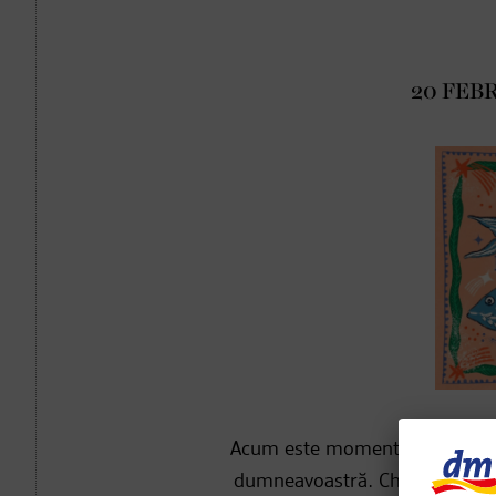
20 FEBR
Acum este momentul perfect pe
dumneavoastră. Chiar dacă locul