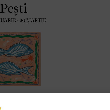
Pești
UARIE - 20 MARTIE
ntru a avea grijă de bunăstarea și sănătatea
 de muncă, familia și prietenii vă solicită în