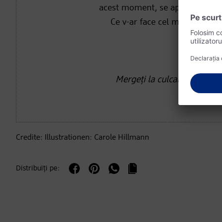
acest moment, se aplică următorul
Ce v-ar face cel mai bine: pli
Sfatu
Mergeți la culcare devreme 
Credite: Illustrationen: Carole Hillmann
Distribuiți pe: