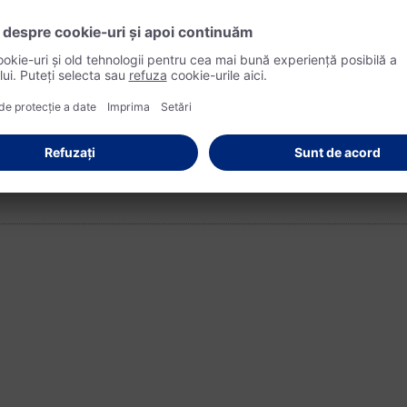
 principiu: aveți grijă de voi înșivă mai întâi!
mbări în solitar, meditație și o bună igienă a
somnului.
l tău pentru fericire:
și schimbați-vă telefonul mobil cu muzică
relaxantă.