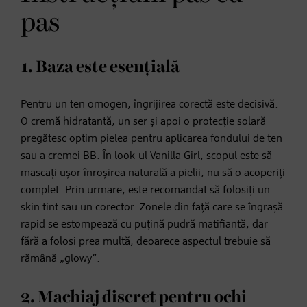
pas
1. Baza este esențială
Pentru un ten omogen, îngrijirea corectă este decisivă.
O cremă hidratantă, un ser și apoi o protecție solară
pregătesc optim pielea pentru aplicarea
fondului de ten
sau a cremei BB. În look-ul Vanilla Girl, scopul este să
mascați ușor înroșirea naturală a pielii, nu să o acoperiți
complet. Prin urmare, este recomandat să folosiți un
skin tint sau un corector. Zonele din față care se îngrașă
rapid se estompează cu puțină pudră matifiantă, dar
fără a folosi prea multă, deoarece aspectul trebuie să
rămână „glowy”.
2. Machiaj discret pentru ochi