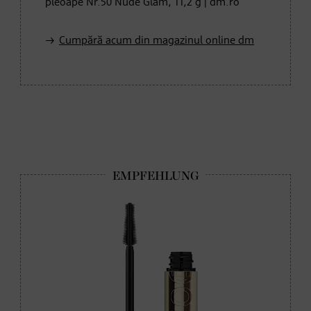
pleoape Nr.50 Nude Glam, 11,2 g | dm.ro
Cumpără acum din magazinul online dm