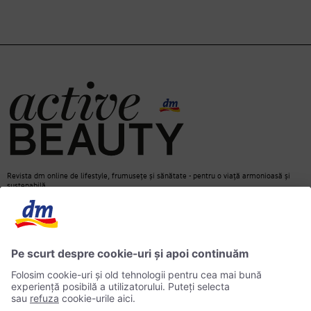
Revista dm online de lifestyle, frumusețe și sănătate - pentru o viață armonioasă și
sustenabilă.