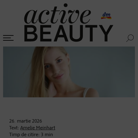
26. martie
2026
Text:
Amelie Meinhart
Timp de citire:
3
min