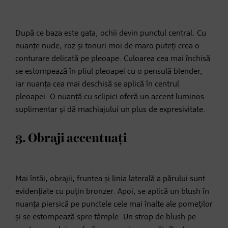
După ce baza este gata, ochii devin punctul central. Cu
nuanțe nude, roz și tonuri moi de maro puteți crea o
conturare delicată pe pleoape. Culoarea cea mai închisă
se estompează în pliul pleoapei cu o pensulă blender,
iar nuanța cea mai deschisă se aplică în centrul
pleoapei. O nuanță cu sclipici oferă un accent luminos
suplimentar și dă machiajului un plus de expresivitate.
3. Obraji accentuați
Mai întâi, obrajii, fruntea și linia laterală a părului sunt
evidențiate cu puțin bronzer. Apoi, se aplică un blush în
nuanța piersică pe punctele cele mai înalte ale pomeților
și se estompează spre tâmple. Un strop de blush pe