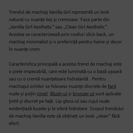
Trendul de machiaj Vanilla Girl reprezintă un look
natural cu nuanțe bej și cremoase. Face parte din
„Vanilla Girl Aesthetic” sau „Clean Girl Aesthetic”.
Acestea se caracterizează prin coafuri slick-back, un
machiaj minimalist și o preferință pentru haine și decor
în nuanțe crem.
Caracteristica principală a acestui trend de machiaj este
o piele impecabilă, care este luminată cu o bază ușoară
sau cu o cremă nuanțatoare hidratantă . Pentru
machiajul ochilor se folosesc nuanțe discrete de
fard
nude și puțin
rimel
.
Blush-ul
și
bronzer-ul
sunt aplicate
țintit și discret pe față. Lip gloss-ul sau rujul nude
evidențiază buzele și le oferă hidratare. Scopul trendului
de machiaj Vanilla este să obțineți un look „clean” fără
efort.