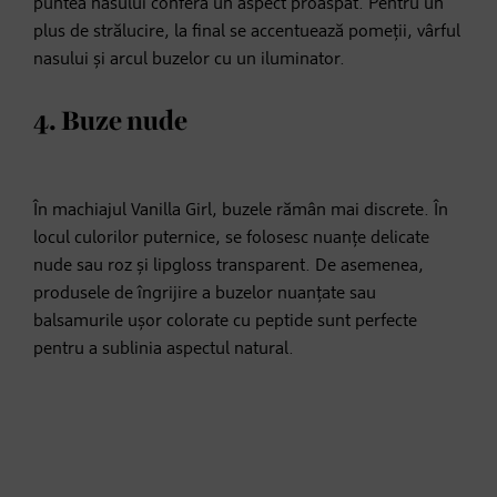
puntea nasului conferă un aspect proaspăt. Pentru un
plus de strălucire, la final se accentuează pomeții, vârful
nasului și arcul buzelor cu un iluminator.
4. Buze nude
În machiajul Vanilla Girl, buzele rămân mai discrete. În
locul culorilor puternice, se folosesc nuanțe delicate
nude sau roz și lipgloss transparent. De asemenea,
produsele de îngrijire a buzelor nuanțate sau
balsamurile ușor colorate cu peptide sunt perfecte
pentru a sublinia aspectul natural.