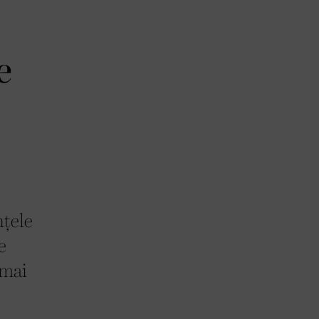
e
nțele
e
 mai