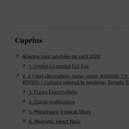
Cuprins
Acestea sunt unghiile de vară 2026!
1. Unghii cu model Evil Eye
2. a { text-decoration: none; color: #464feb; } tr
#f5f5f5; } Culoare intensă în tendințe: Tomato 
3. Funky French-Nails
4. Dungi multicolore
5. Manichiură Tropical Vibes
6. Magnetic Heart Nails