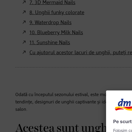
7. 3D Mermaid Nails
8. Unghii funky colorate
9. Waterdrop Nails
10. Blueberry Milk Nails
11. Sunshine Nails
Cu ajutorul acestor lacuri de unghii, puteți re
Odată cu începutul sezonului estival, este momentul perf
tendințe, designuri de unghii captivante și idei de look-uri
salon.
Acestea sunt unghiile 