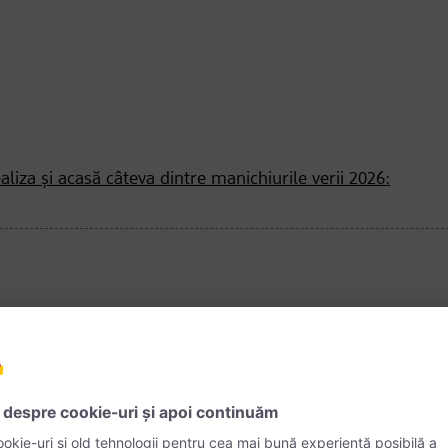
aliza și acasă câteva dintre manichiurile verii 2026:
ect pentru o
manichiură
nouă! Vă prezentăm cele mai interesante 
 – fie pentru a le recrea acasă, fie ca inspirație pentru următoarea 
de vară 2026!