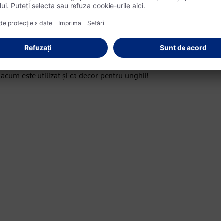
te considerat un talisman care protejează purtătorul de energii ne
r acum este utilizat și ca decor pentru unghii!