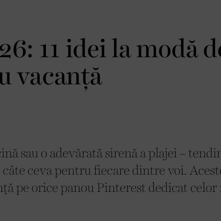
26: 11 idei la modă d
u vacanță
cină sau o adevărată sirenă a plajei – tendi
câte ceva pentru fiecare dintre voi. Acest
nță pe orice panou Pinterest dedicat celor