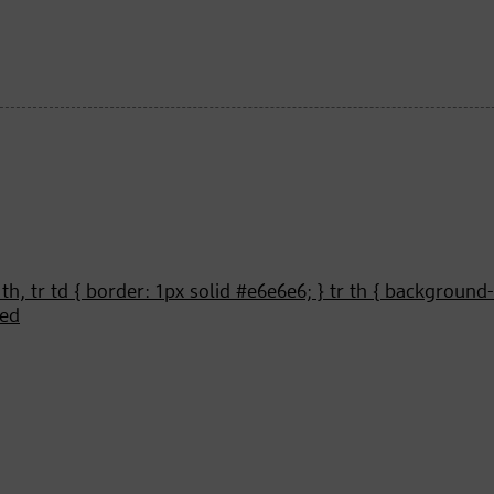
 th, tr td { border: 1px solid #e6e6e6; } tr th { background
Red