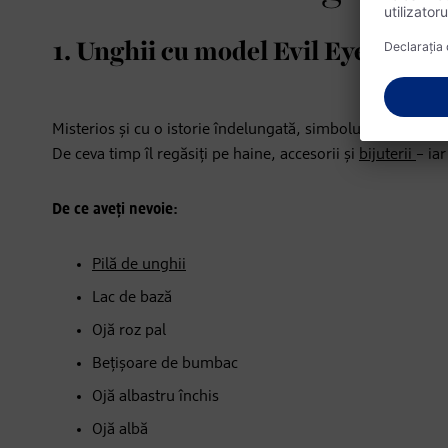
1. Unghii cu model Evil Eye
Misterios și cu o istorie îndelungată, simbolul Evil Eye es
De ceva timp îl regăsiți pe haine, accesorii și
bijuterii
– ia
De ce aveți nevoie:
Pilă de unghii
Lac de bază
Ojă roz pal
Bețișoare de bumbac
Ojă albastru închis
Ojă albă