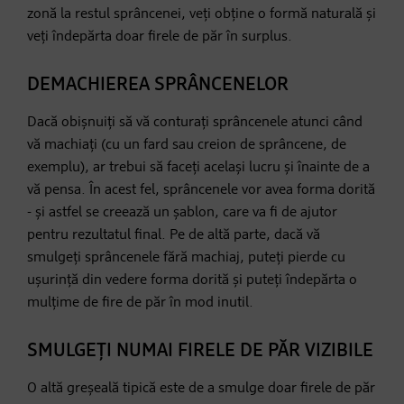
zonă la restul sprâncenei, veți obține o formă naturală și
veți îndepărta doar firele de păr în surplus.
DEMACHIEREA SPRÂNCENELOR
Dacă obișnuiți să vă conturați sprâncenele atunci când
vă machiați (cu un fard sau creion de sprâncene, de
exemplu), ar trebui să faceți același lucru și înainte de a
vă pensa. În acest fel, sprâncenele vor avea forma dorită
- și astfel se creează un șablon, care va fi de ajutor
pentru rezultatul final. Pe de altă parte, dacă vă
smulgeți sprâncenele fără machiaj, puteți pierde cu
ușurință din vedere forma dorită și puteți îndepărta o
mulțime de fire de păr în mod inutil.
SMULGEȚI NUMAI FIRELE DE PĂR VIZIBILE
O altă greșeală tipică este de a smulge doar firele de păr