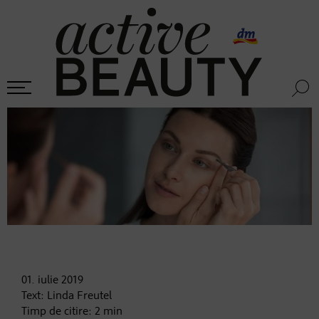
01. iulie
2019
Text:
Linda Freutel
Timp de citire:
2
min