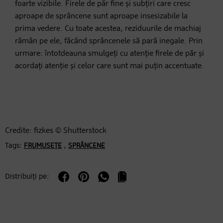
foarte vizibile. Firele de păr fine și subțiri care cresc
aproape de sprâncene sunt aproape insesizabile la
prima vedere. Cu toate acestea, reziduurile de machiaj
rămân pe ele, făcând sprâncenele să pară inegale. Prin
urmare: întotdeauna smulgeți cu atenție firele de păr și
acordați atenție și celor care sunt mai puțin accentuate.
Credite: fizkes © Shutterstock
Tags:
,
FRUMUSEȚE
SPRÂNCENE
Distribuiți pe: