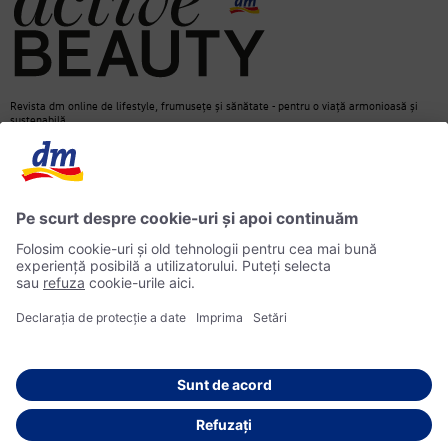
Revista dm online de lifestyle, frumusețe și sănătate - pentru o viață armonioasă și
sustenabilă.
Contact
dm Online Shop
Informații media
Declarație de protecție a datelor
Căutare
Informații privind accesibilitatea
© 2026 dm drogerie markt SRL