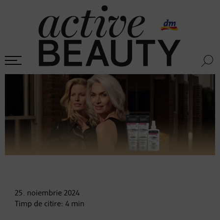
25. noiembrie
2024
Timp de citire:
4
min