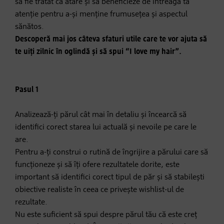
să fie tratat ca atare și să beneficieze de întreaga ta
atenție pentru a-și menține frumusețea și aspectul
sănătos.
Descoperă mai jos câteva sfaturi utile care te vor ajuta să
te uiți zilnic în oglindă și să spui
“I love my hair”.
Pasul 1
Analizează-ți părul cât mai în detaliu și încearcă să
identifici corect starea lui actuală și nevoile pe care le
are.
Pentru a-ți construi o rutină de îngrijire a părului care să
funcționeze și să îți ofere rezultatele dorite, este
important să identifici corect tipul de păr și să stabilești
obiective realiste în ceea ce privește wishlist-ul de
rezultate.
Nu este suficient să spui despre părul tău că este creț