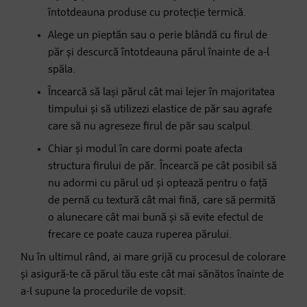
întotdeauna produse cu protecție termică.
Alege un pieptăn sau o perie blândă cu firul de
păr și descurcă întotdeauna părul înainte de a-l
spăla.
Încearcă să lași părul cât mai lejer în majoritatea
timpului și să utilizezi elastice de păr sau agrafe
care să nu agreseze firul de păr sau scalpul.
Chiar și modul în care dormi poate afecta
structura firului de păr. Încearcă pe cât posibil să
nu adormi cu părul ud și optează pentru o față
de pernă cu textură cât mai fină, care să permită
o alunecare cât mai bună și să evite efectul de
frecare ce poate cauza ruperea părului.
Nu în ultimul rând, ai mare grijă cu procesul de colorare
și asigură-te că părul tău este cât mai sănătos înainte de
a-l supune la procedurile de vopsit.