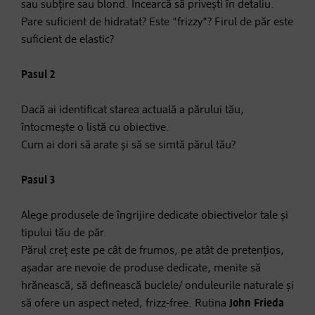
sau subțire sau blond. Încearcă să privești în detaliu.
Pare suficient de hidratat? Este "frizzy"? Firul de păr este
suficient de elastic?
Pasul 2
Dacă ai identificat starea actuală a părului tău,
întocmește o listă cu obiective.
Cum ai dori să arate și să se simtă părul tău?
Pasul 3
Alege produsele de îngrijire dedicate obiectivelor tale și
tipului tău de păr.
Părul creț este pe cât de frumos, pe atât de pretențios,
așadar are nevoie de produse dedicate, menite să
hrănească, să definească buclele/ onduleurile naturale și
să ofere un aspect neted, frizz-free. Rutina
John Frieda