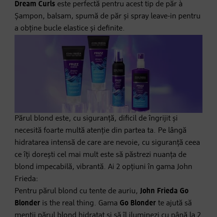
Dream Curls
este perfectă pentru acest tip de păr à
Șampon, balsam, spumă de păr și spray leave-in pentru
a obține bucle elastice și definite.
Părul blond este, cu siguranță, dificil de îngrijit și
necesită foarte multă atenție din partea ta. Pe lângă
hidratarea intensă de care are nevoie, cu siguranță ceea
ce îți dorești cel mai mult este să păstrezi nuanța de
blond impecabilă, vibrantă. Ai 2 opțiuni în gama John
Frieda:
Pentru părul blond cu tente de auriu,
John Frieda Go
Blonder
is the real thing. Gama
Go Blonder
te ajută să
menții părul blond hidratat și să îl iluminezi cu până la 2