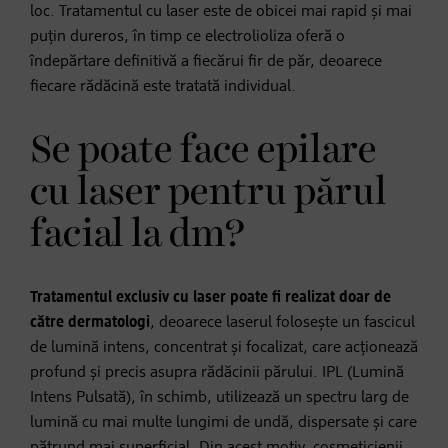
loc. Tratamentul cu laser este de obicei mai rapid și mai
puțin dureros, în timp ce electrolioliza oferă o
îndepărtare definitivă a fiecărui fir de păr, deoarece
fiecare rădăcină este tratată individual.
Se poate face epilare
cu laser pentru părul
facial la dm?
Tratamentul exclusiv cu laser poate fi realizat doar de
către dermatologi
, deoarece laserul folosește un fascicul
de lumină intens, concentrat și focalizat, care acționează
profund și precis asupra rădăcinii părului. IPL (Lumină
Intens Pulsată), în schimb, utilizează un spectru larg de
lumină cu mai multe lungimi de undă, dispersate și care
pătrund mai superficial. Din acest motiv, cosmeticienii