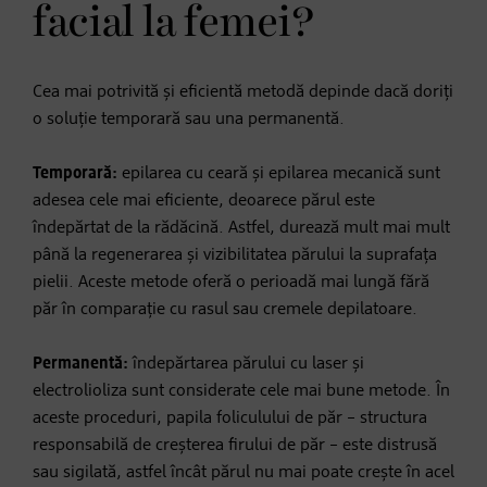
facial la femei?
Cea mai potrivită și eficientă metodă depinde dacă doriți
o soluție temporară sau una permanentă.
Temporară:
epilarea cu ceară și epilarea mecanică sunt
adesea cele mai eficiente, deoarece părul este
îndepărtat de la rădăcină. Astfel, durează mult mai mult
până la regenerarea și vizibilitatea părului la suprafața
pielii. Aceste metode oferă o perioadă mai lungă fără
păr în comparație cu rasul sau cremele depilatoare.
Permanentă:
îndepărtarea părului cu laser și
electrolioliza sunt considerate cele mai bune metode. În
aceste proceduri, papila foliculului de păr – structura
responsabilă de creșterea firului de păr – este distrusă
sau sigilată, astfel încât părul nu mai poate crește în acel