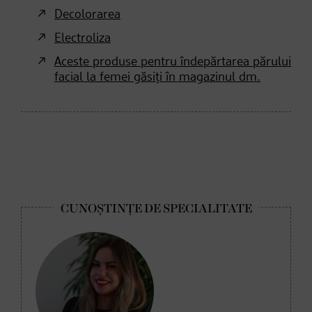
Decolorarea
Electroliza
Aceste produse pentru îndepărtarea părului
facial la femei găsiți în magazinul dm.