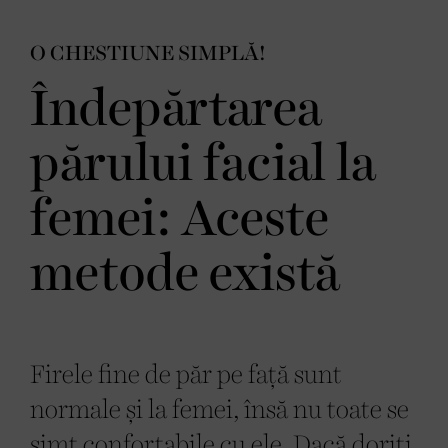
O CHESTIUNE SIMPLĂ!
Îndepărtarea
părului facial la
femei: Aceste
metode există
Firele fine de păr pe față sunt
normale și la femei, însă nu toate se
simt confortabile cu ele. Dacă doriți