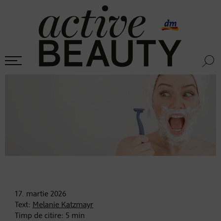
17. martie
2026
Text:
Melanie Katzmayr
Timp de citire:
5
min