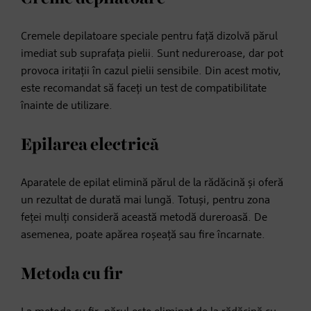
Cremele depilatoare speciale pentru față dizolvă părul
imediat sub suprafața pielii. Sunt nedureroase, dar pot
provoca iritații în cazul pielii sensibile. Din acest motiv,
este recomandat să faceți un test de compatibilitate
înainte de utilizare.
Epilarea electrică
Aparatele de epilat elimină părul de la rădăcină și oferă
un rezultat de durată mai lungă. Totuși, pentru zona
feței mulți consideră această metodă dureroasă. De
asemenea, poate apărea roșeață sau fire încarnate.
Metoda cu fir