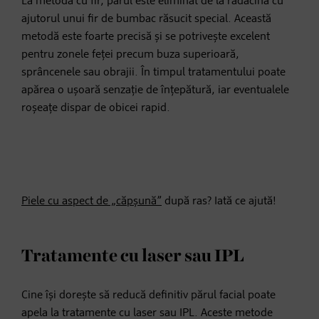
La metoda cu fir, părul este eliminat de la rădăcină cu
ajutorul unui fir de bumbac răsucit special. Această
metodă este foarte precisă și se potrivește excelent
pentru zonele feței precum buza superioară,
sprâncenele sau obrajii. În timpul tratamentului poate
apărea o ușoară senzație de înțepătură, iar eventualele
roșeațe dispar de obicei rapid.
Piele cu aspect de „căpșună”
după ras? Iată ce ajută!
Tratamente cu laser sau IPL
Cine își dorește să reducă definitiv părul facial poate
apela la tratamente cu laser sau IPL. Aceste metode