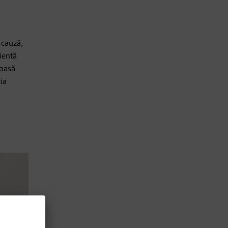
ă cauză,
ientă
toasă.
ia