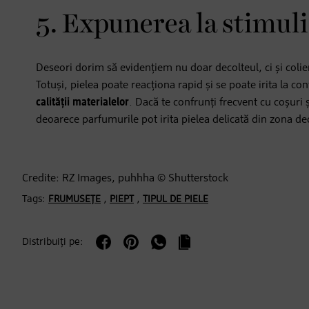
5. Expunerea la stimuli
Deseori dorim să evidențiem nu doar decolteul, ci și colie
Totuși, pielea poate reacționa rapid și se poate irita la c
calității materialelor
. Dacă te confrunți frecvent cu coșuri ș
deoarece parfumurile pot irita pielea delicată din zona de
Credite: RZ Images, puhhha © Shutterstock
Tags:
,
,
FRUMUSEȚE
PIEPT
TIPUL DE PIELE
Distribuiți pe: