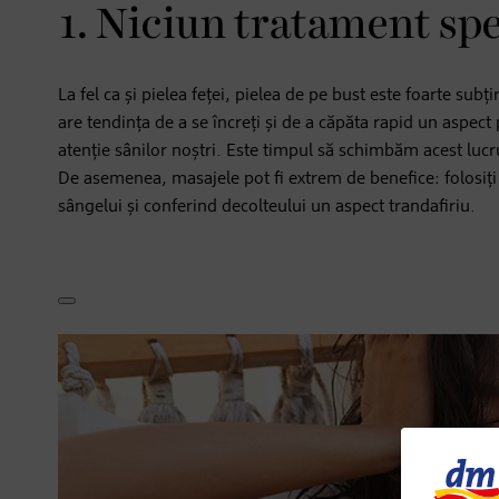
1. Niciun tratament sp
La fel ca și pielea feței, pielea de pe bust este foarte sub
are tendința de a se încreți și de a căpăta rapid un aspec
atenție sânilor noștri. Este timpul să schimbăm acest lucru
De asemenea, masajele pot fi extrem de benefice: folosiți 
sângelui și conferind decolteului un aspect trandafiriu.