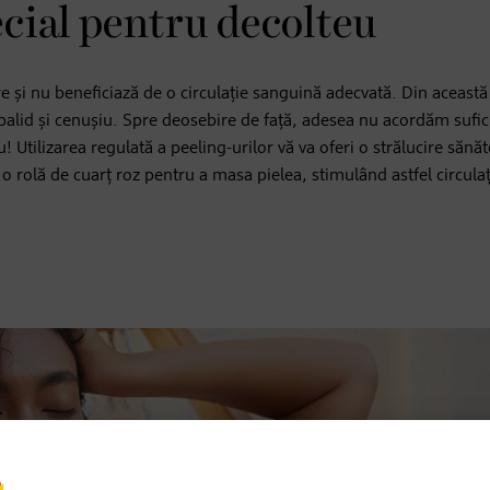
ecial pentru decolteu
țire și nu beneficiază de o circulație sanguină adecvată. Din aceast
t palid și cenușiu. Spre deosebire de față, adesea nu acordăm sufic
! Utilizarea regulată a peeling-urilor vă va oferi o strălucire sănă
o rolă de cuarț roz pentru a masa pielea, stimulând astfel circulaț