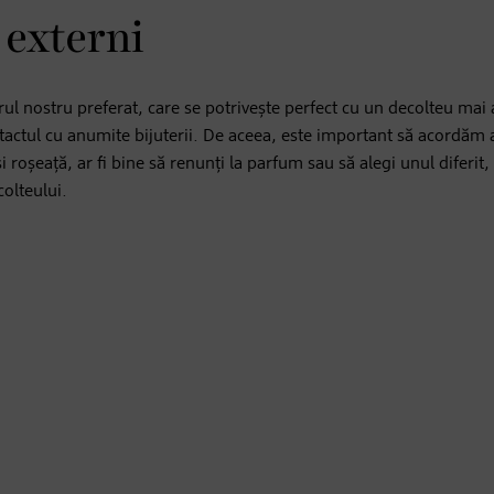
 externi
rul nostru preferat, care se potrivește perfect cu un decolteu mai
ontactul cu anumite bijuterii. De aceea, este important să acordăm 
i roșeață, ar fi bine să renunți la parfum sau să alegi unul diferit,
colteului.