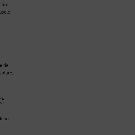
ratăm
usele
te de
solare,
e
te în