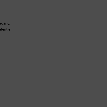
 adânc.
atenție