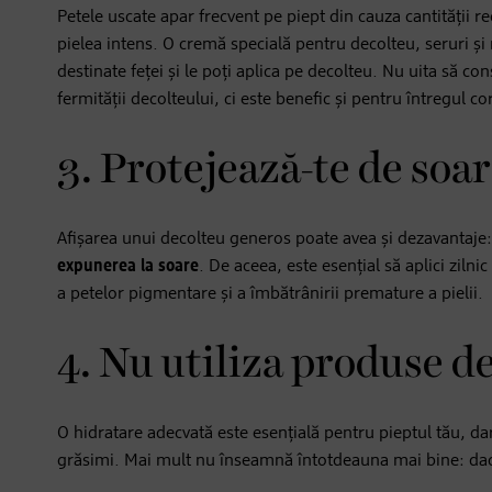
Petele uscate apar frecvent pe piept din cauza cantității 
pielea intens. O cremă specială pentru decolteu, seruri și 
destinate feței și le poți aplica pe decolteu. Nu uita să co
fermității decolteului, ci este benefic și pentru întregul co
3. Protejează-te de soa
Afișarea unui decolteu generos poate avea și dezavantaje: p
expunerea la soare
. De aceea, este esențial să aplici zilni
a petelor pigmentare și a îmbătrânirii premature a pielii.
4. Nu utiliza produse de
O hidratare adecvată este esențială pentru pieptul tău, d
grăsimi. Mai mult nu înseamnă întotdeauna mai bine: dac