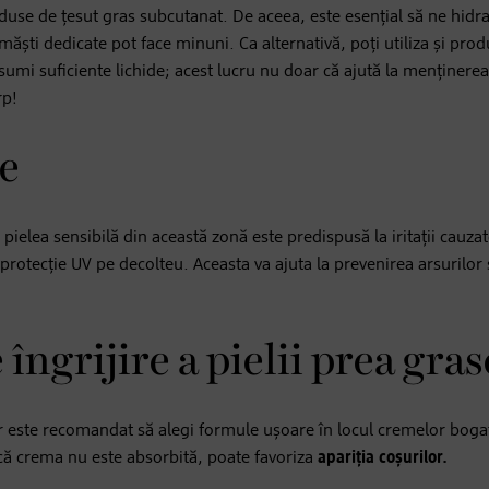
reduse de țesut gras subcutanat. De aceea, este esențial să ne hid
măști dedicate pot face minuni. Ca alternativă, poți utiliza și prod
nsumi suficiente lichide; acest lucru nu doar că ajută la menținerea
rp!
re
ielea sensibilă din această zonă este predispusă la iritații cauza
c protecție UV pe decolteu. Aceasta va ajuta la prevenirea arsurilor 
 îngrijire a pielii prea gras
ar este recomandat să alegi formule ușoare în locul cremelor boga
ă crema nu este absorbită, poate favoriza
apariția coșurilor.