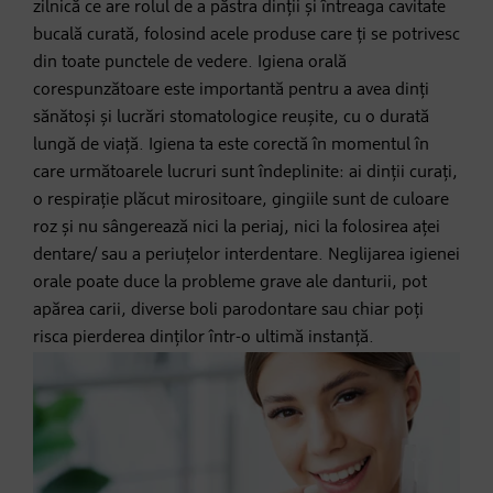
zilnică ce are rolul de a păstra dinții și întreaga cavitate
bucală curată, folosind acele produse care ți se potrivesc
din toate punctele de vedere. Igiena orală
corespunzătoare este importantă pentru a avea dinți
sănătoși și lucrări stomatologice reușite, cu o durată
lungă de viață. Igiena ta este corectă în momentul în
care următoarele lucruri sunt îndeplinite: ai dinții curați,
o respirație plăcut mirositoare, gingiile sunt de culoare
roz și nu sângerează nici la periaj, nici la folosirea aței
dentare/ sau a periuțelor interdentare. Neglijarea igienei
orale poate duce la probleme grave ale danturii, pot
apărea carii, diverse boli parodontare sau chiar poți
risca pierderea dinților într-o ultimă instanță.