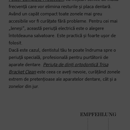
frecvență care vor elimina resturile și placa dentară.
Având un capăt compact toate zonele mai greu
accesibile vor fi curățate fără probleme. Pentru cei mai
„leneși”, această periuță electrică este o alegere
întotdeauna salvatoare. Este practică și foarte ușor de
folosit.
Dacă este cazul, dentistul tău te poate îndruma spre o
periuță specială, profesională pentru purtătorii de
aparate dentare.
Periuța de dinți ortodontică Trisa
Bracket Clean
este ceea ce aveți nevoie, curățând zonele
extrem de pretențioase ale aparatelor dentare, cât și a
zonelor din jur.