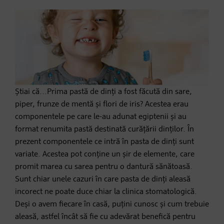
Știai că...Prima pastă de dinți a fost făcută din sare,
piper, frunze de mentă și flori de iris? Acestea erau
componentele pe care le-au adunat egiptenii și au
format renumita pastă destinată curățării dinților. În
prezent componentele ce intră în pasta de dinți sunt
variate. Acestea pot conține un șir de elemente, care
promit marea cu sarea pentru o dantură sănătoasă.
Sunt chiar unele cazuri în care pasta de dinți aleasă
incorect ne poate duce chiar la clinica stomatologică.
Deși o avem fiecare în casă, puțini cunosc și cum trebuie
aleasă, astfel încât să fie cu adevărat benefică pentru