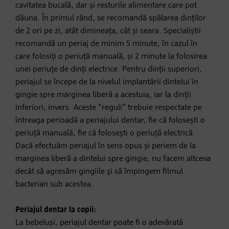
cavitatea bucală, dar și resturile alimentare care pot
dăuna. În primul rând, se recomandă spălarea dinților
de 2 ori pe zi, atât dimineața, cât și seara. Specialiștii
recomandă un periaj de minim 5 minute, în cazul în
care folosiți o periuță manuală, și 2 minute la folosirea
unei periuțe de dinți electrice. Pentru dinții superiori,
periajul se începe de la nivelul implantării dintelui în
gingie spre marginea liberă a acestuia, iar la dinții
inferiori, invers. Aceste “reguli” trebuie respectate pe
întreaga perioadă a periajului dentar, fie că folosești o
periuță manuală, fie că folosești o periuță electrică.
Dacă efectuăm periajul în sens opus și periem de la
marginea liberă a dintelui spre gingie, nu facem altceva
decât să agresăm gingiile și să împingem filmul
bacterian sub acestea.
Periajul dentar la copii:
La bebeluși, periajul dentar poate fi o adevărată