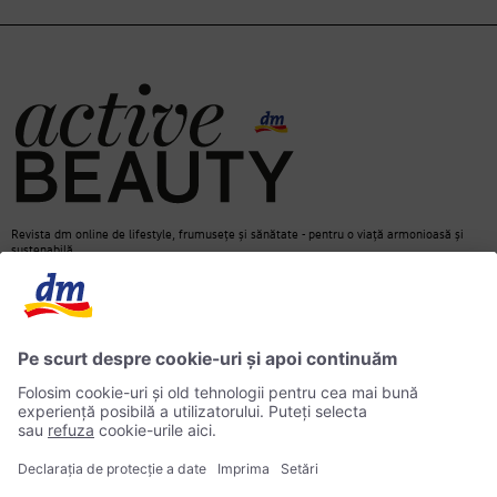
Revista dm online de lifestyle, frumusețe și sănătate - pentru o viață armonioasă și
sustenabilă.