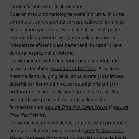
curețe eficient resturile alimentare.
Doar un medic stomatolog te poate îndruma, în urma
controlului, spre o periuță corespunzătoare, în funcție
de afecțiunea pe care acesta o stabilește. El îți poate
recomanda o periuță clasică, manuală dar care să
îndepărteze eficient placa bacteriană, în cazul în care
dantura nu prezintă probleme.
Un exemplu de astfel de periuțe poate fi periuța din
gama sustenabilă:
periuța Trisa We Care
. Aceasta va
menține dantura, gingiile și limba curate și sănătoase,
datorită periilor multi-nivel care curăță eficient și în
profunzime chiar și acele zone greu de accesat. Alte
periuțe clasice pentru dinți curați și de un alb
fermecător sunt
periuța Trisa Pro Clean Focus
și
periuța
Trisa Pearl White
.
De asemenea, medicul dentist ar putea să îți propună o
periuță de dinți electrică, cum este
periuța Trisa Sonic
Power Complete Protection
, cu mișcări sonice de înaltă