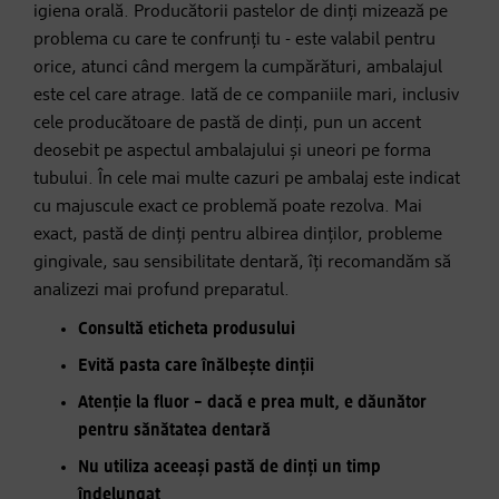
igiena orală. Producătorii pastelor de dinți mizează pe
problema cu care te confrunți tu - este valabil pentru
orice, atunci când mergem la cumpărături, ambalajul
este cel care atrage. Iată de ce companiile mari, inclusiv
cele producătoare de pastă de dinți, pun un accent
deosebit pe aspectul ambalajului și uneori pe forma
tubului. În cele mai multe cazuri pe ambalaj este indicat
cu majuscule exact ce problemă poate rezolva. Mai
exact, pastă de dinți pentru albirea dinților, probleme
gingivale, sau sensibilitate dentară, îți recomandăm să
analizezi mai profund preparatul.
Consultă eticheta produsului
Evită pasta care înălbește dinții
Atenție la fluor – dacă e prea mult, e dăunător
pentru sănătatea dentară
Nu utiliza aceeași pastă de dinți un timp
îndelungat