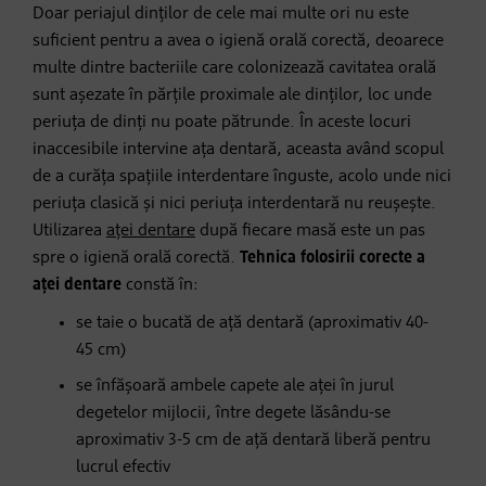
Doar periajul dinților de cele mai multe ori nu este
suficient pentru a avea o igienă orală corectă, deoarece
multe dintre bacteriile care colonizează cavitatea orală
sunt așezate în părțile proximale ale dinților, loc unde
periuța de dinți nu poate pătrunde. În aceste locuri
inaccesibile intervine ața dentară, aceasta având scopul
de a curăța spațiile interdentare înguste, acolo unde nici
periuța clasică și nici periuța interdentară nu reușește.
Utilizarea
aței dentare
după fiecare masă este un pas
spre o igienă orală corectă.
Tehnica folosirii corecte a
aței dentare
constă în:
se taie o bucată de ață dentară (aproximativ 40-
45 cm)
se înfășoară ambele capete ale aței în jurul
degetelor mijlocii, între degete lăsându-se
aproximativ 3-5 cm de ață dentară liberă pentru
lucrul efectiv