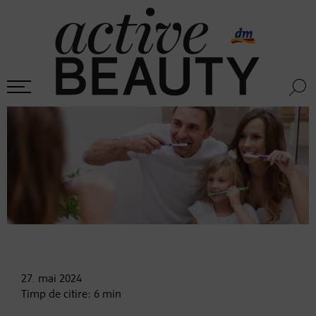
27. mai
2024
Timp de citire:
6
min