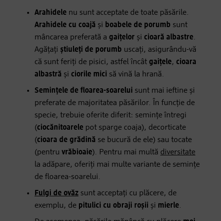
Arahidele
nu sunt acceptate de toate păsările.
Arahidele cu coajă
și
boabele de porumb
sunt
mâncarea preferată a
gaițelor
și
cioară albastre
.
Agățați
știuleți de porumb
uscați, asigurându-vă
că sunt feriți de pisici, astfel încât
gaițele
,
cioara
albastră
și
ciorile mici
să vină la hrană.
Semințele de floarea-soarelui
sunt mai ieftine și
preferate de majoritatea păsărilor. În funcție de
specie, trebuie oferite diferit: semințe întregi
(
ciocănitoarele
pot sparge coaja), decorticate
(
cioara de grădină
se bucură de ele) sau tocate
(pentru
vrăbioaie
). Pentru mai multă
diversitate
la adăpare, oferiți mai multe variante de semințe
de floarea-soarelui.
Fulgi de ovăz
sunt acceptați cu plăcere, de
exemplu, de
pitulici cu obraji roșii
și
mierle
.