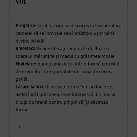
voi
Pregătire:
lăsați grăsimea de cocos la temperatura
camerei să se înmoaie sau încălziți-o ușor până
devine lichidă.
Amestecare:
amestecați semințele de floarea-
soarelui mărunțite și macul cu grăsimea moale.
Modelare:
puneți amestecul într-o formă potrivită,
de exemplu într-o jumătate de coajă de cocos
golită.
Lăsare la întărit:
așezați forma într-un loc rece,
astfel încât grăsimea să se întărească din nou și
biluța de hrană pentru pițigoi să își păstreze
forma.