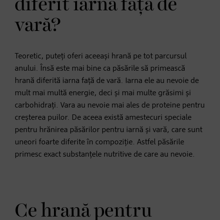
diferit iarna față de
vară?
Teoretic, puteți oferi aceeași hrană pe tot parcursul
anului. Însă este mai bine ca păsările să primească
hrană diferită iarna față de vară. Iarna ele au nevoie de
mult mai multă energie, deci și mai multe grăsimi și
carbohidrați. Vara au nevoie mai ales de proteine pentru
creșterea puilor. De aceea există amestecuri speciale
pentru hrănirea păsărilor pentru iarnă și vară, care sunt
uneori foarte diferite în compoziție. Astfel păsările
primesc exact substanțele nutritive de care au nevoie.
Ce hrană pentru