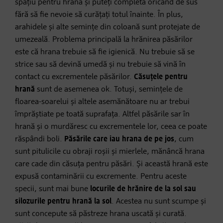
spațiu pentru hrană și puteți completa oricând de sus
fără să fie nevoie să curățați totul înainte. În plus,
arahidele și alte semințe din coloană sunt protejate de
umezeală. Problema principală la hrănirea păsărilor
este că hrana trebuie să fie igienică. Nu trebuie să se
strice sau să devină umedă și nu trebuie să vină în
contact cu excrementele păsărilor.
Căsuțele pentru
hrană
sunt de asemenea ok. Totuși, semințele de
floarea-soarelui și altele asemănătoare nu ar trebui
împrăștiate pe toată suprafața. Altfel păsările sar în
hrană și o murdăresc cu excrementele lor, ceea ce poate
răspândi boli.
Păsările care iau hrana de pe jos
, cum
sunt pitulicile cu obraji roșii și mierlele, mănâncă hrana
care cade din căsuța pentru păsări. Și această hrană este
expusă contaminării cu excremente. Pentru aceste
specii, sunt mai bune
locurile de hrănire de la sol sau
silozurile pentru hrană la sol
. Acestea nu sunt scumpe și
sunt concepute să păstreze hrana uscată și curată.