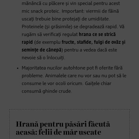
mănâncă cu plăcere și vin special pentru acest
mic snack proteic. Important: viermii de făină
uscați trebuie bine protejați de umiditate.
Proteinele (și grăsimile) se degradează rapid. Vă
rugăm să verificați regulat
hrana ce se strică
rapid
(de exemplu
fructe, stafide, fulgi de ovăz și
semințe de cânepă
) pentru a vedea dacă este
nevoie să o înlocuiți.
Majoritatea nucilor autohtone pot fi oferite fără
probleme. Animalele care nu vor sau nu pot să le
consume le vor ocoli oricum. Gaițele chiar
consumă ghinde crude.
Hrană pentru păsări făcută
acasă: felii de măr uscate