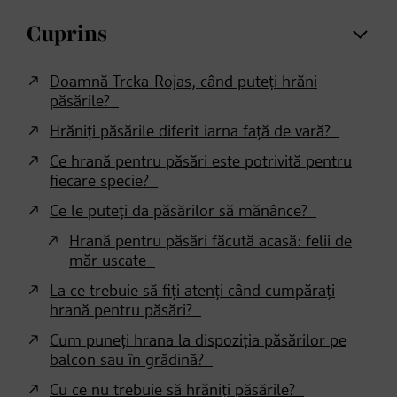
Cuprins
Doamnă Trcka-Rojas, când puteți hrăni
păsările?
Hrăniți păsările diferit iarna față de vară?
Ce hrană pentru păsări este potrivită pentru
fiecare specie?
Ce le puteți da păsărilor să mănânce?
Hrană pentru păsări făcută acasă: felii de
măr uscate
La ce trebuie să fiți atenți când cumpărați
hrană pentru păsări?
Cum puneți hrana la dispoziția păsărilor pe
balcon sau în grădină?
Cu ce nu trebuie să hrăniți păsările?