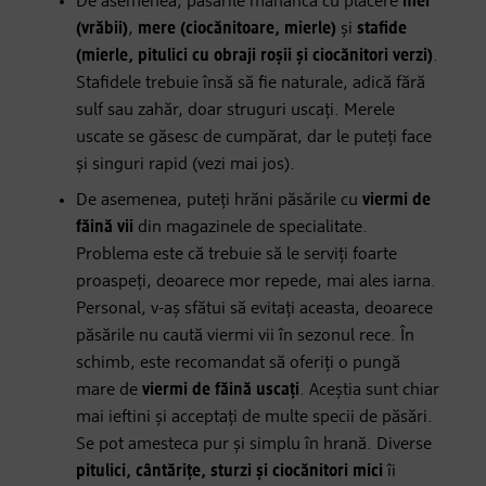
De asemenea, păsările mănâncă cu plăcere
mei
(vrăbii)
,
mere (ciocănitoare, mierle)
și
stafide
(mierle, pitulici cu obraji roșii și ciocănitori verzi)
.
Stafidele trebuie însă să fie naturale, adică fără
sulf sau zahăr, doar struguri uscați. Merele
uscate se găsesc de cumpărat, dar le puteți face
și singuri rapid (vezi mai jos).
De asemenea, puteți hrăni păsările cu
viermi de
făină vii
din magazinele de specialitate.
Problema este că trebuie să le serviți foarte
proaspeți, deoarece mor repede, mai ales iarna.
Personal, v-aș sfătui să evitați aceasta, deoarece
păsările nu caută viermi vii în sezonul rece. În
schimb, este recomandat să oferiți o pungă
mare de
viermi de făină uscați
. Aceștia sunt chiar
mai ieftini și acceptați de multe specii de păsări.
Se pot amesteca pur și simplu în hrană. Diverse
pitulici, cântărițe, sturzi și ciocănitori mici
îi