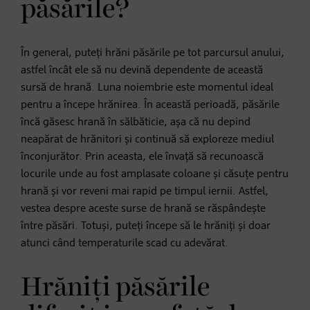
păsările?
În general, puteți hrăni păsările pe tot parcursul anului,
astfel încât ele să nu devină dependente de această
sursă de hrană. Luna noiembrie este momentul ideal
pentru a începe hrănirea. În această perioadă, păsările
încă găsesc hrană în sălbăticie, așa că nu depind
neapărat de hrănitori și continuă să exploreze mediul
înconjurător. Prin aceasta, ele învață să recunoască
locurile unde au fost amplasate coloane și căsuțe pentru
hrană și vor reveni mai rapid pe timpul iernii. Astfel,
vestea despre aceste surse de hrană se răspândește
între păsări. Totuși, puteți începe să le hrăniți și doar
atunci când temperaturile scad cu adevărat.
Hrăniți păsările