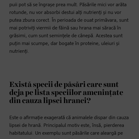
puii pot să se îngrașe prea mult. Păsările mici vor arăta
rotunde, nu vor absorbi destui alți nutrienți și nu vor
putea zbura corect. În perioada de ouat primăvara, sunt
mai potriviți viermii de făină sau hrana mai săracă în
grăsimi, cum sunt semințele de cânepă. Acestea sunt
puțin mai scumpe, dar bogate în proteine, uleiuri și
nutrienți.
Există specii de păsări care sunt
deja pe lista speciilor amenințate
din cauza lipsei hranei?
Este o afirmație exagerată că animalele dispar din cauza
lipsei de hrană. Principalul motiv este, însă, pierderea
habitatului. Un exemplu sunt păsările care aleargă pe