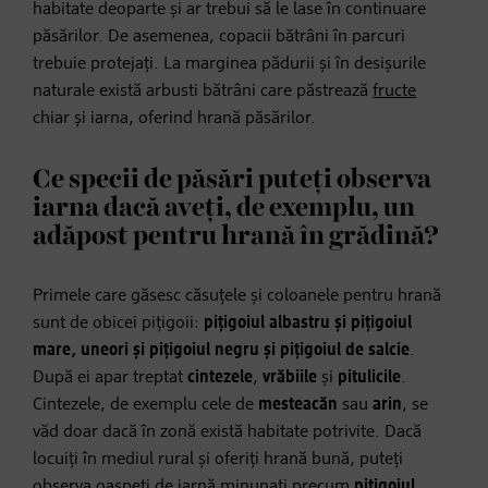
habitate deoparte și ar trebui să le lase în continuare
păsărilor. De asemenea, copacii bătrâni în parcuri
trebuie protejați. La marginea pădurii și în desișurile
naturale există arbusti bătrâni care păstrează
fructe
chiar și iarna, oferind hrană păsărilor.
Ce specii de păsări puteți observa
iarna dacă aveți, de exemplu, un
adăpost pentru hrană în grădină?
Primele care găsesc căsuțele și coloanele pentru hrană
sunt de obicei pițigoii:
pițigoiul albastru și pițigoiul
mare, uneori și pițigoiul negru și pițigoiul de salcie
.
După ei apar treptat
cintezele
,
vrăbiile
și
pitulicile
.
Cintezele, de exemplu cele de
mesteacăn
sau
arin
, se
văd doar dacă în zonă există habitate potrivite. Dacă
locuiți în mediul rural și oferiți hrană bună, puteți
observa oaspeți de iarnă minunați precum
pițigoiul