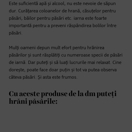
Este suficientă apă și alcool, nu este nevoie de săpun
dur. Curățarea coloanelor de hrană, căsuțelor pentru
păsări, băilor pentru păsări etc. iarna este foarte
importantă pentru a preveni răspândirea bolilor între
păsări.
Mulți oameni depun mult efort pentru hrănirea
păsărilor și sunt răsplătiți cu numeroase specii de păsări
de iarnă. Dar puteți și să luați lucrurile mai relaxat. Cine
dorește, poate face doar puțin și tot va putea observa
câteva păsări. Și asta este frumos.
Cu aceste produse de la dm puteți
hrăni păsările: