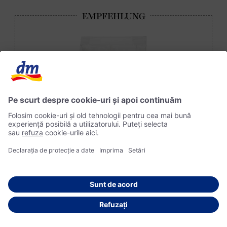
dmBio Fulgi de ovăz, 1 Kg | dm.ro