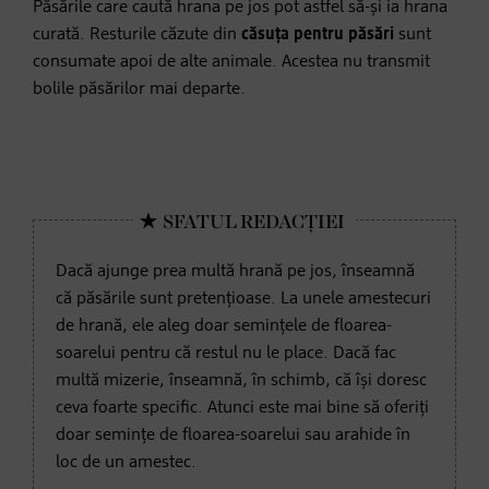
Păsările care caută hrana pe jos pot astfel să-și ia hrana
curată. Resturile căzute din
căsuța pentru păsări
sunt
consumate apoi de alte animale. Acestea nu transmit
bolile păsărilor mai departe.
Dacă ajunge prea multă hrană pe jos, înseamnă
că păsările sunt pretențioase. La unele amestecuri
de hrană, ele aleg doar semințele de floarea-
soarelui pentru că restul nu le place. Dacă fac
multă mizerie, înseamnă, în schimb, că își doresc
ceva foarte specific. Atunci este mai bine să oferiți
doar semințe de floarea-soarelui sau arahide în
loc de un amestec.