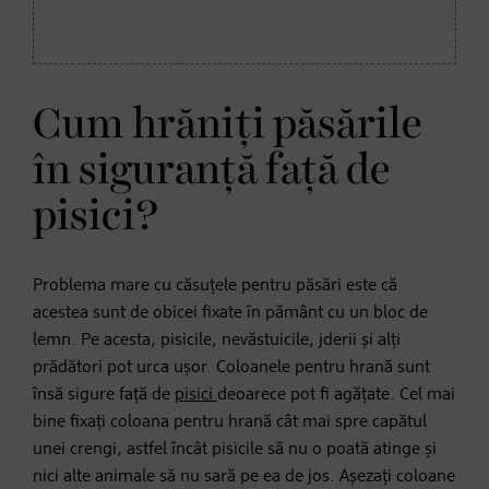
Cum hrăniți păsările
în siguranță față de
pisici?
Problema mare cu căsuțele pentru păsări este că
acestea sunt de obicei fixate în pământ cu un bloc de
lemn. Pe acesta, pisicile, nevăstuicile, jderii și alți
prădători pot urca ușor. Coloanele pentru hrană sunt
însă sigure față de
pisici
deoarece pot fi agățate. Cel mai
bine fixați coloana pentru hrană cât mai spre capătul
unei crengi, astfel încât pisicile să nu o poată atinge și
nici alte animale să nu sară pe ea de jos. Așezați coloane