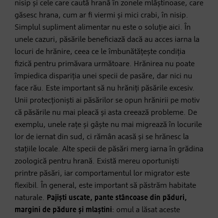
nisip și cele care caută hrană în zonele mlăștinoase, care
găsesc hrana, cum ar fi viermi și mici crabi, în nisip.
Simplul supliment alimentar nu este o soluție aici. În
unele cazuri, păsările beneficiază dacă au acces iarna la
locuri de hrănire, ceea ce le îmbunătățește condiția
fizică pentru primăvara următoare. Hrănirea nu poate
împiedica dispariția unei specii de pasăre, dar nici nu
face rău. Este important să nu hrăniți păsările excesiv.
Unii protecționiști ai păsărilor se opun hrănirii pe motiv
că păsările nu mai pleacă și asta creează probleme. De
exemplu, unele rațe și gâște nu mai migrează în locurile
lor de iernat din sud, ci rămân acasă și se hrănesc la
stațiile locale. Alte specii de păsări merg iarna în grădina
zoologică pentru hrană. Există mereu oportuniști
printre păsări, iar comportamentul lor migrator este
flexibil. În general, este important să păstrăm habitate
naturale.
Pajiști uscate, pante stâncoase din păduri,
margini de pădure și mlaștini
: omul a lăsat aceste