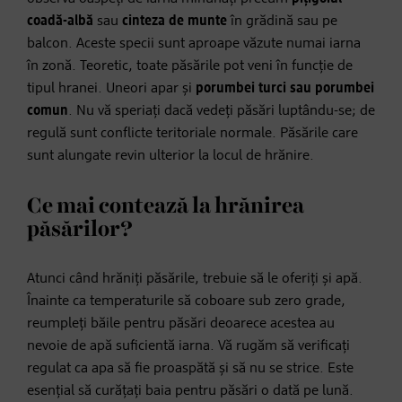
coadă-albă
sau
cinteza de munte
în grădină sau pe
balcon. Aceste specii sunt aproape văzute numai iarna
în zonă. Teoretic, toate păsările pot veni în funcție de
tipul hranei. Uneori apar și
porumbei turci sau porumbei
comun
. Nu vă speriați dacă vedeți păsări luptându-se; de
regulă sunt conflicte teritoriale normale. Păsările care
sunt alungate revin ulterior la locul de hrănire.
Ce mai contează la hrănirea
păsărilor?
Atunci când hrăniți păsările, trebuie să le oferiți și apă.
Înainte ca temperaturile să coboare sub zero grade,
reumpleți băile pentru păsări deoarece acestea au
nevoie de apă suficientă iarna. Vă rugăm să verificați
regulat ca apa să fie proaspătă și să nu se strice. Este
esențial să curățați baia pentru păsări o dată pe lună.