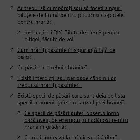
Ar trebui să cumpărați sau să faceți singuri
biluțele de hrană pentru pitulici și clopotele
pentru hrană?
Instrucțiuni DIY: Biluțe de hrană pentru
pițigoi, făcute de voi
Cum hrăniți păsările în siguranță față de
pisici?
Ce păsări nu trebuie hrănite?
Există interdicții sau perioade când nu ar
trebui să hrăniți păsările?
Există specii de păsări care sunt deja pe lista
speciilor amenințate din cauza lipsei hranei?
Ce specii de păsări puteți observa iarna
dacă aveți, de exemplu, un adăpost pentru
hrană în grădină?
Ce mai contează la hrănirea păsărilor?