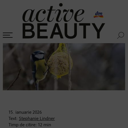
15. ianuarie
2026
Text:
Stephanie Lindner
Timp de citire:
12
min