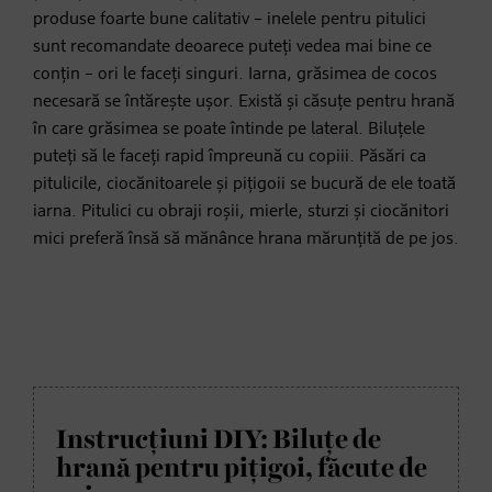
produse foarte bune calitativ – inelele pentru pitulici
sunt recomandate deoarece puteți vedea mai bine ce
conțin – ori le faceți singuri. Iarna, grăsimea de cocos
necesară se întărește ușor. Există și căsuțe pentru hrană
în care grăsimea se poate întinde pe lateral. Biluțele
puteți să le faceți rapid împreună cu copiii. Păsări ca
pitulicile, ciocănitoarele și pițigoii se bucură de ele toată
iarna. Pitulici cu obraji roșii, mierle, sturzi și ciocănitori
mici preferă însă să mănânce hrana mărunțită de pe jos.
Instrucțiuni DIY: Biluțe de
hrană pentru pițigoi, făcute de