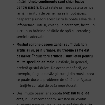
păsări.
Unele
condimente
sunt chiar toxice
pentru păsări
. Dacă rațele primesc câteva ori pe
iarnă firimituri de pâine, nu se îmbolnăvesc
neapărat și uneori acest lucru le poate salva de la
înfometare. Totuși, chiar și în acest caz, faceți un
lucru bun hrănind păsările de apă cu cereale și
semințe adecvate.
Musliul
conține deseori
zahăr
sau îndulcitori
artificiali și, prin urmare, nu trebuie să fie dat
păsărilor. Îndulcitorii artificiali sunt letali pentru
multe specii de animale.
Păsările, în general,
preferă gustul dulce. De aceea mănâncă, de
exemplu, fulgii de ovăz glazurați din musli, ceea
ce poate duce la probleme de sănătate. Așadar,
hrăniți-le cu fulgi de ovăz neprelucrați.
Deși multe păsări ar accepta
orez sau fulgi de
orez
, nu le recomandăm. Acestea nu conțin